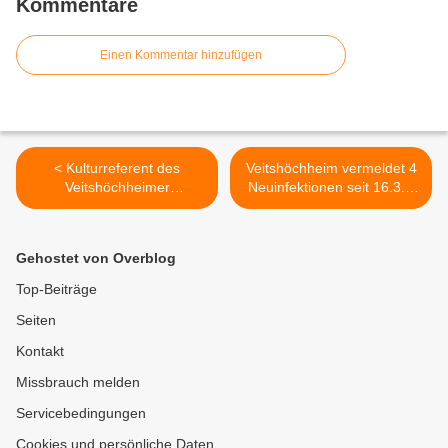
Kommentare
Einen Kommentar hinzufügen
< Kulturreferent des
Veitshöchheim vermeldet 4
Veitshöchheimer
Neuinfektionen seit 16.3. -
Gemeinderates: NIKOLAUS
Landkreis Würzburg
FEY eignet sich nicht als
pendelt sich um die 60er
Namenspatron für eine
Inzidenz ein >
Gehostet von Overblog
Straße - Dazu auch die
Meinung von Marc Zenner
Top-Beiträge
Seiten
Kontakt
Missbrauch melden
Servicebedingungen
Cookies und persönliche Daten