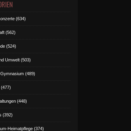
ORIEN
Konzerte (634)
aft (562)
de (524)
nd Umwelt (503)
g Gymnasium (489)
 (477)
altungen (448)
s (392)
um-Heimatpflege (374)