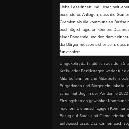
Liebe Leserinnen und Leser, seit jehe
besonderes Anliegen, dass die Gemei
Gremien als die kommunalen Basisein
bestmöglich agieren können. Das muss
einer Pandemie und den damit einhe
die Bürger müssen sicher sein, dass i
funktioniert.
Umgekehrt darf natürlich aus dem Si
Kreis- oder Bezirkstagen weder für 
Mitarbeiterinnen und Mitarbeiter noch
Bürgerinnen und Bürger ein unkalkulie
schon mit Beginn der Pandemie 2020 
Sitzungsbetrieb gewählter Kommunalg
machen. Die einschlägigen Kommunalg
Bezug auf Stadt- und Gemeinderäte d
auf Ausschüsse. Das können auch so