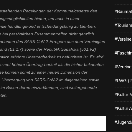
e bestehenden Regelungen der Kommunalgesetze den
#Baumaß
gsmöglichkeiten bieten, um auch in einer
#Tourism
mie handlungs-und entscheidungsfähig zu blei-ben.
siko bei persönlichen Zusammentreffen nicht gänzlich
#Vereine 
 Varianten des SARS-CoV-2-Erregers aus dem Vereinigten
land (B1.1.7) sowie der Republik Südafrika (501.V2)
#Faschin
lich erhöhte Übertragbarkeit zu befürchten ist. Es wird
rozent höhere Übertrag-barkeit als die bisher bekannten
#Vereine
ese können somit zu einer neuen Dimension der
ne Übertragung von SARS-CoV-2 im Allgemeinen sowie
#LWG (2
n im Beson-deren einzudämmen, sind weitergehende
#Kultur 
ten.
#Kultur 
nnenminister Joachim Herrmann (Newsletter vom
#Jugenda