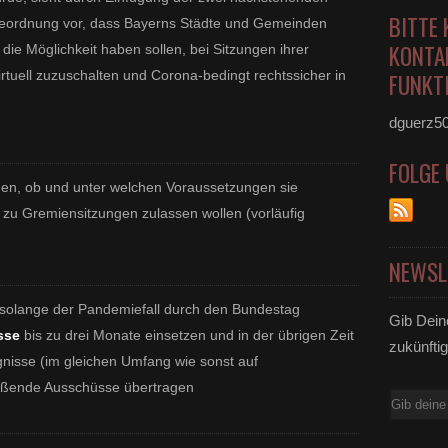
BITTE 
ndeordnung vor, dass Bayerns Städte und Gemeinden
KONTA
die Möglichkeit haben sollen, bei Sitzungen ihrer
rtuell zuzuschalten und Corona-bedingt rechtssicher in
FUNKTI
dguerz5
FOLGE
n, ob und unter welchen Voraussetzungen sie
n
zu Gremiensitzungen zulassen wollen (vorläufig
NEWSL
olange der Pandemiefall durch den Bundestag
Gib Dein
sse
bis zu drei Monate einsetzen und in der übrigen Zeit
zukünftig
gnisse (im gleichen Umfang wie sonst auf
eßende Ausschüsse übertragen
E-
Mail