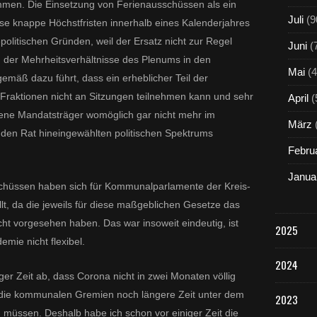
men. Die Einsetzung von Ferienausschüssen als ein
Juli
(9
ise knappe Höchstfristen innerhalb eines Kalenderjahres
olitischen Gründen, weil der Ersatz nicht zur Regel
Juni
(
der Mehrheitsverhältnisse des Plenums in den
Mai
(4
emäß dazu führt, dass ein erheblicher Teil der
Fraktionen nicht an Sitzungen teilnehmen kann und sehr
April
(
ene Mandatsträger womöglich gar nicht mehr im
März
den Rat hineingewählten politischen Spektrums
Febru
Janua
schüssen haben sich für Kommunalparlamente der Kreis-
llt, da die jeweils für diese maßgeblichen Gesetze das
ht vorgesehen haben. Das war insoweit eindeutig, ist
2025
mie nicht flexibel.
2024
ger Zeit ab, dass Corona nicht in zwei Monaten völlig
 die kommunalen Gremien noch längere Zeit unter dem
2023
müssen. Deshalb habe ich schon vor einiger Zeit die