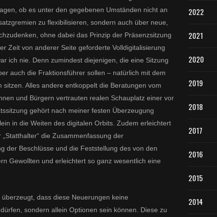
ragen, ob es unter den gegebenen Umständen nicht an
2022
Ersatzgremien zu flexibilisieren, sondern auch über neue,
2021
chzudenken, ohne dabei das Prinzip der Präsenzsitzung
er Zeit von anderer Seite geforderte Volldigitalisierung
2020
ar ich nie. Denn zumindest diejenigen, die eine Sitzung
aber auch die Fraktionsführer sollen – natürlich mit dem
2019
h sitzen. Alles andere entkoppelt die Beratungen vom
nen und Bürgern vertrauten realen Schauplatz einer vor
2018
atssitzung gehört nach meiner festen Überzeugung
lein in die Weiten des digitalen Orbits. Zudem erleichtert
2017
r „Statthalter“ die Zusammenfassung der
g der Beschlüsse und die Feststellung des von den
2016
ern Gewollten und erleichtert so ganz wesentlich eine
2015
n überzeugt, dass diese Neuerungen keine
2014
dürfen, sondern allein Optionen sein können. Diese zu