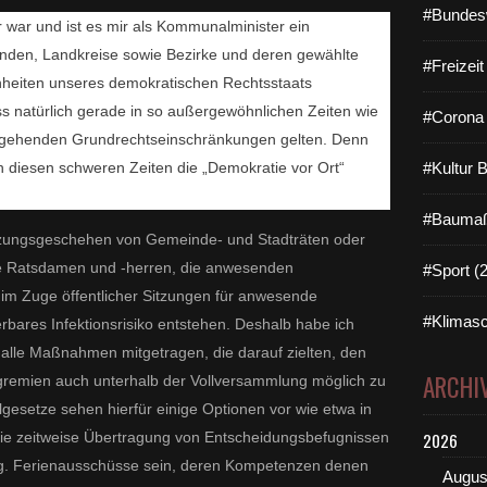
#Bundes
r war und ist es mir als Kommunalminister ein
nden, Landkreise sowie Bezirke und deren gewählte
#Freizei
heiten unseres demokratischen Rechtsstaats
 natürlich gerade in so außergewöhnlichen Zeiten wie
#Corona 
rgehenden Grundrechtseinschränkungen gelten. Denn
n diesen schweren Zeiten die „Demokratie vor Ort“
#Kultur 
#Baumaß
tzungsgeschehen von Gemeinde- und Stadträten oder
die Ratsdamen und -herren, die anwesenden
#Sport (
 im Zuge öffentlicher Sitzungen für anwesende
#Klimasc
rbares Infektionsrisiko entstehen. Deshalb habe ich
alle Maßnahmen mitgetragen, die darauf zielten, den
ARCHI
remien auch unterhalb der Vollversammlung möglich zu
esetze sehen hierfür einige Optionen vor wie etwa in
ie zeitweise Übertragung von Entscheidungsbefugnissen
2026
g. Ferienausschüsse sein, deren Kompetenzen denen
Augus