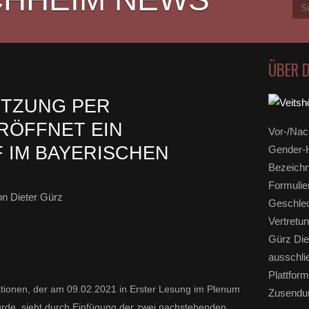
ÜBER 
ITZUNG PER
RÖFFNET EIN
Vor-/Nac
 IM BAYERISCHEN
Gender-H
Bezeichn
Formulie
n Dieter Gürz
Geschlec
Vertretun
Gürz Die
ausschli
Plattform
tionen, der am 09.02.2021 in Erster Lesung im Plenum
Zusendun
rde, sieht durch Einfügung der zwei nachstehenden