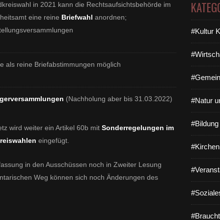
KATEG
kreiswahl in 2021 kann die Rechtsaufsichtsbehörde im
eitsamt eine reine
Briefwahl
anordnen;
stellungsversammlungen
#Kultur 
#Wirtsch
de als reine Briefabstimmungen möglich
#Gemein
ürgerversammlungen
(Nachholung aber bis 31.03.2022)
#Natur u
#Bildun
 wird weiter ein Artikel 60b mit
Sonderregelungen im
reiswahlen
eingefügt.
#Kirchen
assung in den Ausschüssen noch in Zweiter Lesung
#Veranst
ntarischen Weg können sich noch Änderungen des
#Soziale
#Braucht