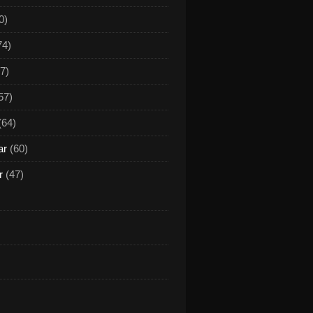
0)
74)
7)
57)
(64)
ar
(60)
r
(47)