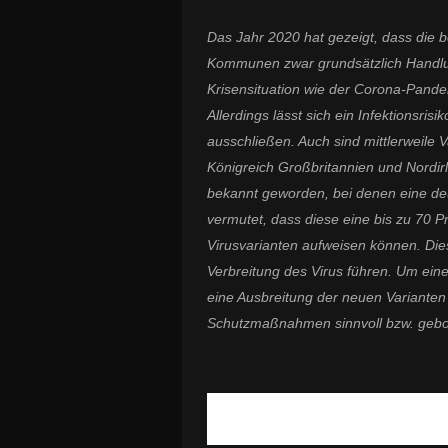
Das Jahr 2020 hat gezeigt, dass di
Kommunen zwar grundsätzlich Handlun
Krisensituation wie der Corona-Pande
Allerdings lässt sich ein Infektionsri
ausschließen. Auch sind mittlerweile
Königreich Großbritannien und Nordir
bekannt geworden, bei denen eine deut
vermutet, dass diese eine bis zu 70 P
Virusvarianten aufweisen können. Di
Verbreitung des Virus führen. Um ei
eine Ausbreitung der neuen Variante
Schutzmaßnahmen sinnvoll bzw. gebo
Dazu ein Statement von Bayerns I
11.2.2021):