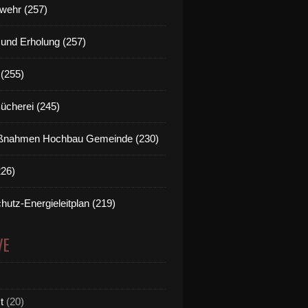
wehr (257)
t und Erholung (257)
(255)
Bücherei (245)
nahmen Hochbau Gemeinde (230)
226)
hutz-Energieleitplan (219)
VE
t
(20)