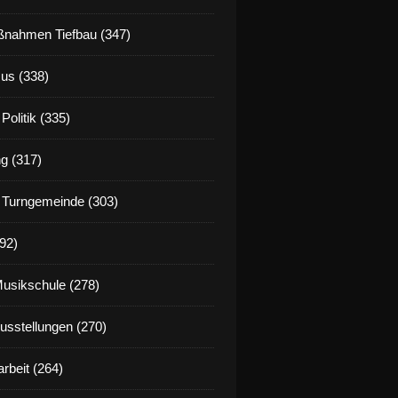
nahmen Tiefbau (347)
us (338)
Politik (335)
g (317)
 Turngemeinde (303)
92)
Musikschule (278)
Ausstellungen (270)
rbeit (264)