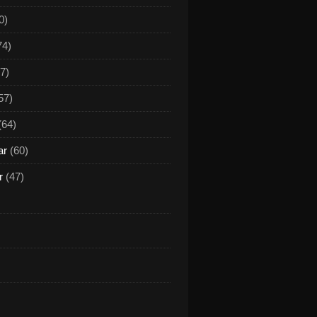
0)
74)
7)
57)
(64)
ar
(60)
r
(47)