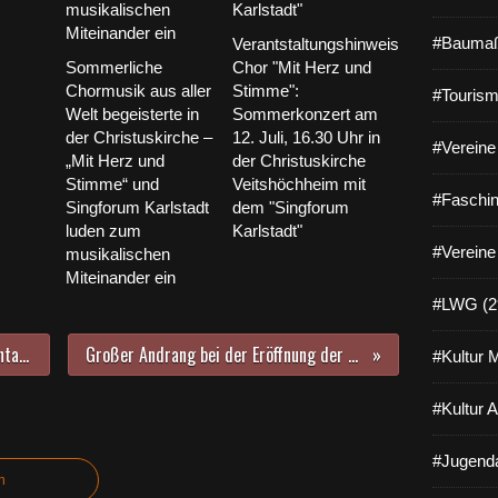
#Baumaß
Verantstaltungshinweis
Sommerliche
Chor "Mit Herz und
Chormusik aus aller
Stimme":
#Tourism
Welt begeisterte in
Sommerkonzert am
der Christuskirche –
12. Juli, 16.30 Uhr in
#Vereine 
„Mit Herz und
der Christuskirche
Stimme“ und
Veitshöchheim mit
#Faschin
Singforum Karlstadt
dem "Singforum
luden zum
Karlstadt"
#Vereine
musikalischen
Miteinander ein
#LWG (2
Märchenstunde vom 3. Adventsonntag des Veitshöchheimer Theaters am Hofgarten
Großer Andrang bei der Eröffnung der Norma-Filiale im Veitshöchheimer Gewerbegebiet
#Kultur 
#Kultur 
#Jugenda
n