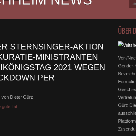
ÜBER 
R STERNSINGER-AKTION
 KURATIE-MINISTRANTEN
Vor-/Nac
IKÖNIGSTAG 2021 WEGEN
Gender-H
Bezeichn
CKDOWN PER
Formulie
Geschlec
0
von Dieter Gürz
Vertretun
Gürz Die
 gute Tat
ausschli
Plattform
Zusendun