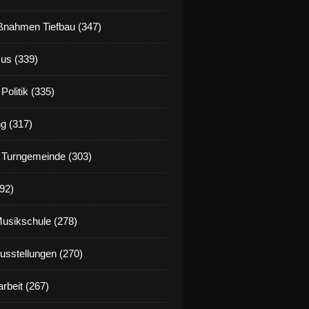
nahmen Tiefbau (347)
us (339)
Politik (335)
g (317)
 Turngemeinde (303)
92)
Musikschule (278)
Ausstellungen (270)
rbeit (267)