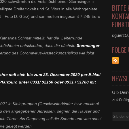
2020 schwärmten die Veitshöchheimer Sternsinger in
BITTE 
igste Dreifaltigkeit und St. Vitus in alle Wohngebiete
KONTA
ort - Foto D. Gürz) und sammelten insgesamt 7.245 Euro
FUNKTI
dguerz5
atharina Schmitt mitteilt, hat die Leiterrunde
itshöchheim entschieden, dass die nächste
Sternsinger-
FOLGE
ierung des Coronavirus-Ansteckungsrisikos
wie folgt
te soll sich bis zum 23. Dezember 2020
per E-Mail
NEWSL
Pfarrbüro unter 0931/ 92150 oder 0931 / 91788 mit
Gib Dein
zukünftig
2021 in Kleingruppen (Geschwisterkinder bzw. maximal
 zu den angegebenen Adressen, segnen die Häuser und
E-
die Türen. Als Gegenzug soll die Spende und was sonst
Mail
üre gelegt werden