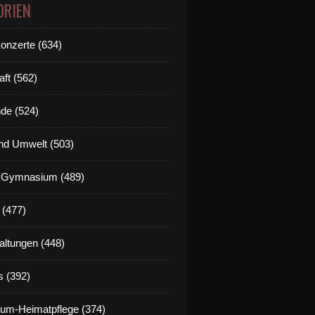
ORIEN
Konzerte (634)
aft (562)
de (524)
nd Umwelt (503)
g Gymnasium (489)
 (477)
altungen (448)
s (392)
um-Heimatpflege (374)