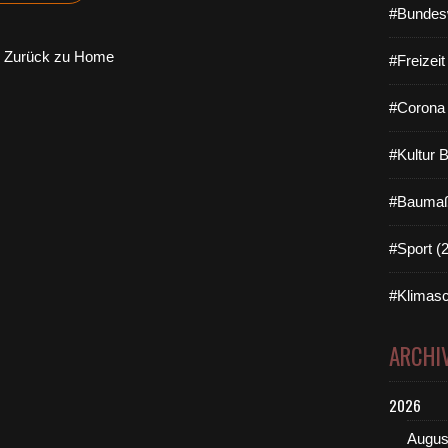
#Bundes
Zurück zu Home
#Freizei
#Corona 
#Kultur 
#Baumaß
#Sport (
#Klimasc
ARCHI
2026
Augus