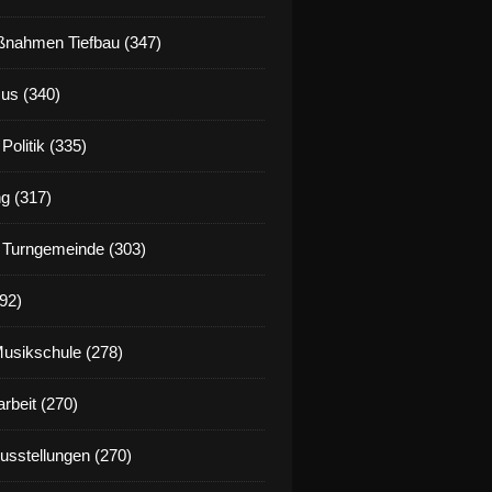
nahmen Tiefbau (347)
us (340)
Politik (335)
g (317)
 Turngemeinde (303)
92)
Musikschule (278)
rbeit (270)
Ausstellungen (270)