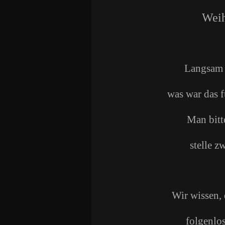
Weih
Langsam w
was war das f
Man bitte
stelle z
Wir wissen, 
folgenlo