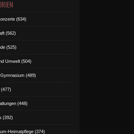
ORIEN
Konzerte (634)
aft (562)
de (525)
nd Umwelt (504)
g Gymnasium (489)
 (477)
altungen (448)
s (392)
um-Heimatpflege (374)