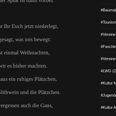
der Spuk ist dann vorbei.
#Baumaß
#Tourism
 Ihr Euch jetzt niederlegt,
#Vereine 
gesagt, was uns bewegt:
#Faschin
rst einmal Weihnachten,
#Vereine
wir es bisher machten.
#LWG (2
aus ein ruhiges Plätzchen,
#Kultur 
Glühwein und die Plätzchen.
#Jugenda
vergessen auch die Gans,
#Kultur 