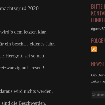
BITTE 
nachtsgruß 2020
KONTA
FUNKTI
dguerz5
ird`s dem letzten klar,
FOLGE
ür ein beschi…eidenes Jahr.
t: Herrgott, sei so nett,
NEWSL
weizwanzig auf „reset“!
Gib Dein
zukünftig
daraus wird nichts werden,
E-
Mail
s sind die Beschwerden.