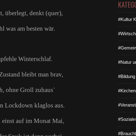
KATEG
t, überlegt, denkt (quer),
#Kultur 
hl was am besten wär.
#Wirtsch
#Gemein
pfehle Winterschlaf.
#Natur u
Zustand bleibt man brav,
#Bildun
ch, ohne Groll zuhaus`
#Kirchen
en Lockdown klaglos aus.
#Veranst
#Soziale
einst auf im Monat Mai,
#Braucht