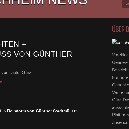
ÜBER 
HTEN +
S VON GÜNTHER S
Vor-/Nac
Gender-H
Bezeichn
0
von Dieter Gürz
Formulie
ge
Geschlec
Vertretun
Gürz Die
ausschli
 in Reimform von Günther Stadtmüller:
Plattform
Zusendun