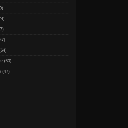
0)
74)
7)
57)
(64)
ar
(60)
r
(47)