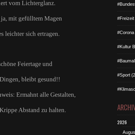
iert vom Lichterglanz.
#Bundes
ja, mit gefülltem Magen
#Freizei
#Corona 
es leichter sich ertragen.
#Kultur 
#Baumaß
schöne Feiertage und
#Sport (
 Dingen, bleibt gesund!!
#Klimasc
weis: Ermahnt alle Gestalten,
ARCHI
 Krippe Abstand zu halten.
2026
Augus