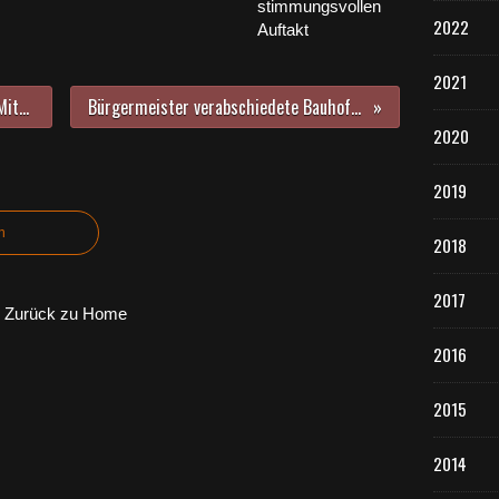
stimmungsvollen
2022
Auftakt
2021
Auch weiterhin Blühwiese am EU-Mittelpunkt in Gadheim - Landwirtin sucht Paten
Bürgermeister verabschiedete Bauhof-Vorarbeiter Robert Blass in den Vorruhestand
2020
2019
n
2018
2017
Zurück zu Home
2016
2015
2014