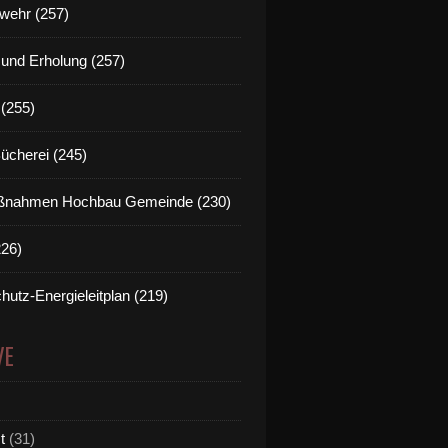
wehr (257)
t und Erholung (257)
(255)
Bücherei (245)
nahmen Hochbau Gemeinde (230)
226)
hutz-Energieleitplan (219)
VE
t
(31)