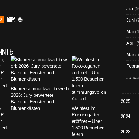
Juli
(9
0
Juni
(
Mai
(4
April
(
NNTE:
März
Febru
Janua
Blumenschmuckwettbewerb
2026: Jury bewertete
2025
Balkone, Fenster und
e
Blumenkästen
Weinfest im
IR:
Rokokogarten
2024
r
eröffnet – Über
tert
1.500 Besucher
2023
feiern