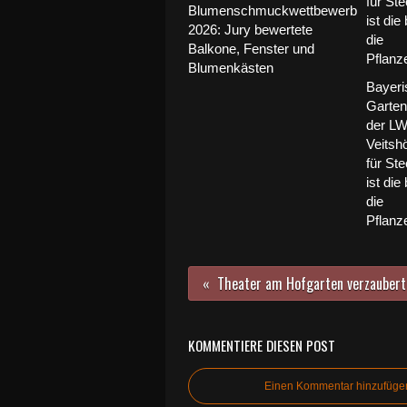
Blumenschmuckwettbewerb
2026: Jury bewertete
Balkone, Fenster und
Blumenkästen
Bayeri
Garte
der L
Veitsh
für Ste
ist die
die
Pflan
KOMMENTIERE DIESEN POST
Einen Kommentar hinzufüge