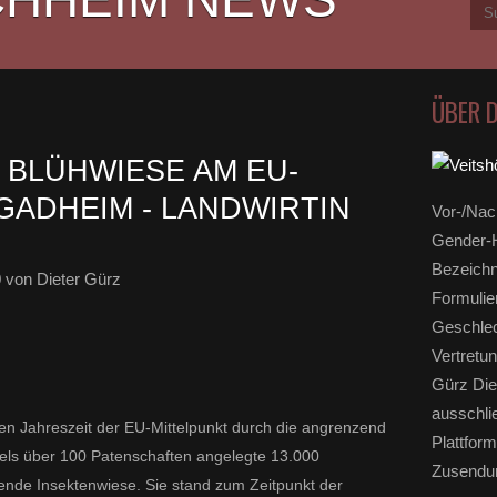
ÜBER 
 BLÜHWIESE AM EU-
GADHEIM - LANDWIRTIN
Vor-/Nac
Gender-H
Bezeichn
0
von Dieter Gürz
Formulie
Geschlec
Vertretun
Gürz Die
ausschli
n Jahreszeit der EU-Mittelpunkt durch die angrenzend
Plattform
tels über 100 Patenschaften angelegte 13.000
Zusendun
ende Insektenwiese. Sie stand zum Zeitpunkt der