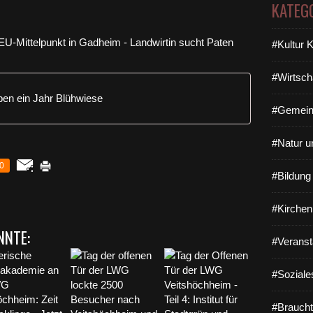
KATEG
#Kultur 
#Wirtsch
ben ein Jahr Blühwiese
#Gemein
#Natur u
0
#Bildun
#Kirchen
NNTE:
#Veranst
#Soziale
#Braucht