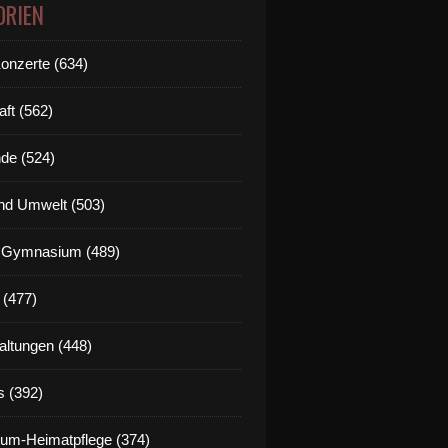
ORIEN
Konzerte (634)
aft (562)
de (524)
nd Umwelt (503)
g Gymnasium (489)
 (477)
altungen (448)
s (392)
um-Heimatpflege (374)