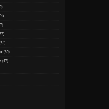
0)
74)
7)
57)
(64)
ar
(60)
r
(47)