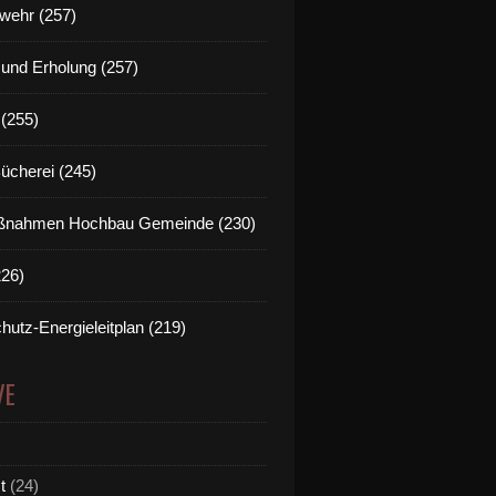
wehr (257)
t und Erholung (257)
(255)
Bücherei (245)
nahmen Hochbau Gemeinde (230)
226)
hutz-Energieleitplan (219)
VE
t
(24)