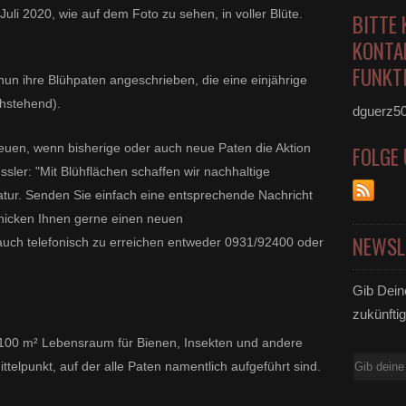
Juli 2020, wie auf dem Foto zu sehen, in voller Blüte.
BITTE 
KONTA
FUNKTI
un ihre Blühpaten angeschrieben, die eine einjährige
hstehend).
dguerz5
euen, wenn bisherige oder auch neue Paten die Aktion
FOLGE
sler: "Mit Blühflächen schaffen wir nachhaltige
tur. Senden Sie einfach eine entsprechende Nachricht
hicken Ihnen gerne einen neuen
NEWSL
 auch telefonisch zu erreichen entweder 0931/92400 oder
Gib Dein
zukünftig
ie 100 m² Lebensraum für Bienen, Insekten und andere
E-
ittelpunkt, auf der alle Paten namentlich aufgeführt sind.
Mail