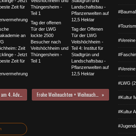
#Baumaß
Tag der offenen
#Tourism
sche
Tür der LWG
Tag der Offenen
nakademie an
lockte 2500
Tür der LWG
#Vereine 
WG
Besucher nach
Veitshöchheim -
öchheim: Zeit
Veitshöchheim und
Teil 4: Institut für
cklinge - Jetzt
Thüngersheim -
Stadtgrün und
#Faschin
 beste Zeit für
Teil 1
Landschaftsbau -
Pflanzenwelten auf
#Vereine
zenvermehrung
12,5 Hektar
#LWG (2
Theater am Hofgarten verzaubert am 4. Adventssonntag letztmals mit Märchen-Video
Frohe Weihnachten + Weihnachtsgruß von Günther Stadtmüller
#Kultur 
#Kultur 
#Jugenda
n