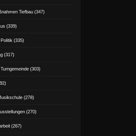
nahmen Tiefbau (347)
us (339)
Politik (335)
g (317)
 Turngemeinde (303)
92)
Musikschule (278)
Ausstellungen (270)
rbeit (267)