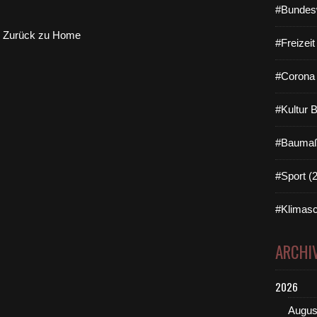
#Bundes
Zurück zu Home
#Freizei
#Corona 
#Kultur 
#Baumaß
#Sport (
#Klimasc
ARCHI
2026
Augus