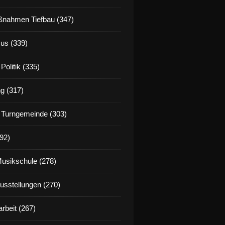
nahmen Tiefbau (347)
us (339)
Politik (335)
g (317)
 Turngemeinde (303)
92)
Musikschule (278)
Ausstellungen (270)
rbeit (267)