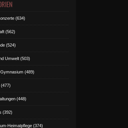
ORIEN
Konzerte (634)
aft (562)
de (524)
nd Umwelt (503)
g Gymnasium (489)
 (477)
altungen (448)
s (392)
um-Heimatpflege (374)