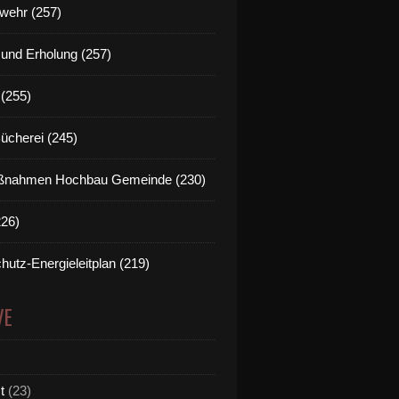
wehr (257)
t und Erholung (257)
(255)
Bücherei (245)
nahmen Hochbau Gemeinde (230)
226)
hutz-Energieleitplan (219)
VE
t
(23)