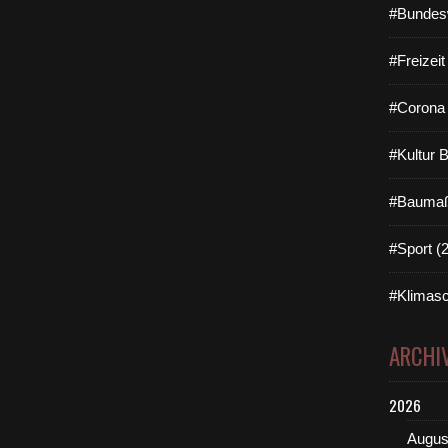
#Bundes
#Freizei
#Corona 
#Kultur 
#Baumaß
#Sport (
#Klimasc
ARCHI
2026
Augus