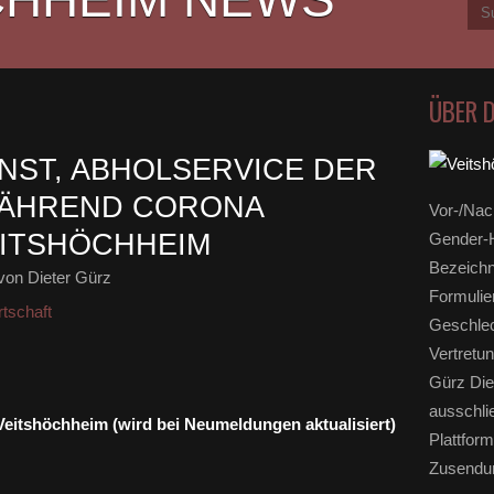
ÜBER 
ENST, ABHOLSERVICE DER
ÄHREND CORONA
Vor-/Nac
EITSHÖCHHEIM
Gender-H
Bezeichn
von Dieter Gürz
Formulie
tschaft
Geschlec
Vertretun
Gürz Die
ausschli
 Veitshöchheim (wird bei Neumeldungen aktualisiert)
Plattform
Zusendun