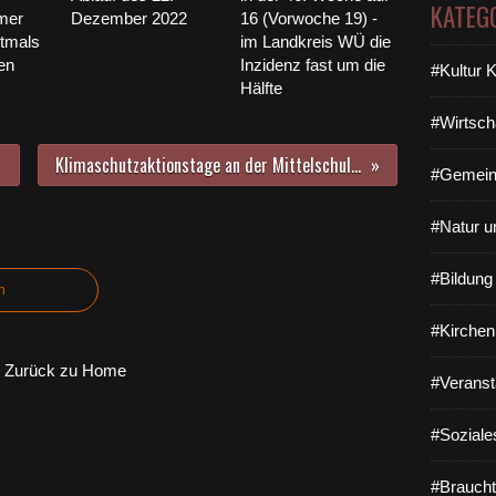
KATEG
mer
Dezember 2022
16 (Vorwoche 19) -
ztmals
im Landkreis WÜ die
en
Inzidenz fast um die
#Kultur 
Hälfte
#Wirtsch
Klimaschutzaktionstage an der Mittelschule Veitshöchheim
#Gemein
#Natur u
#Bildun
n
#Kirchen
Zurück zu Home
#Veranst
#Soziale
#Braucht