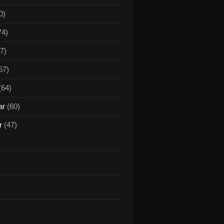
0)
74)
7)
57)
(64)
ar
(60)
r
(47)