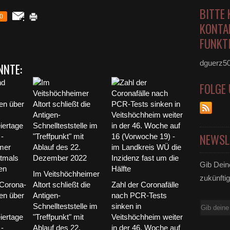
BITTE 
0
KONTA
FUNKTI
dguerz5
NNTE:
FOLGE
NEWSL
Gib Dein
Im Veitshöchheimer
zukünftig
Corona-
Altort schließt die
Zahl der Coronafälle
en über
Antigen-
nach PCR-Tests
E-
Schnellteststelle im
sinken in
iertage
"Treffpunkt" mit
Veitshöchheim weiter
Mail
 -
Ablauf des 22.
in der 46. Woche auf