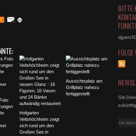
BITTE 
KONTA
0
FUNKTI
dguerz5
NNTE:
FOLGE
NEWSL
Aussichtsplatz am
Grillplatz nahezu
fertiggestellt
Gib Dein
Foto
zukünftig
rungen
te
Hofgarten
Veitshöchheim zeigt
E-
mer
sich rund um den
Mail
Großen See in