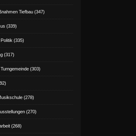
nahmen Tiefbau (347)
us (339)
Politik (335)
g (317)
 Turngemeinde (303)
92)
Musikschule (278)
Ausstellungen (270)
rbeit (268)