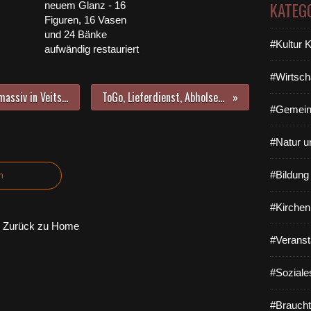
KATEG
neuem Glanz - 16
Figuren, 16 Vasen
und 24 Bänke
#Kultur 
aufwändig restauriert
#Wirtsch
Corona-Fallzahlen steigen weiter massiv in Veitshöchheim: Nun 19 Corona-Neuinfektionen in den letzten 7 Tagen (Fr. bis Fr.) nach 12, 6 und 2 in den Vorwochen
ToGo, Lieferdienst, Abholservice der Gastronomie während Corona Lockdown in Veitshöchheim
#Gemein
#Natur u
#Bildun
n
#Kirchen
Zurück zu Home
#Veranst
#Soziale
#Braucht