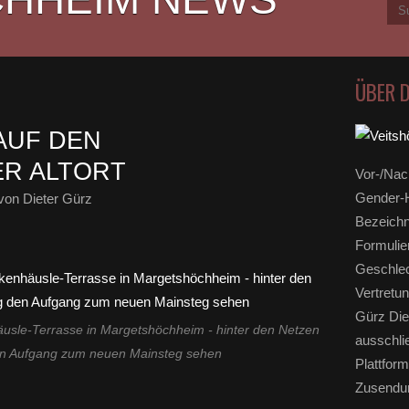
ÜBER 
AUF DEN
ER ALTORT
Vor-/Nac
Gender-H
von Dieter Gürz
Bezeichn
Formulie
Geschlec
Vertretun
Gürz Die
le-Terrasse in Margetshöchheim - hinter den Netzen
ausschli
en Aufgang zum neuen Mainsteg sehen
Plattform
Zusendun