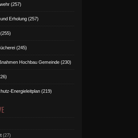
wehr (257)
t und Erholung (257)
(255)
Bücherei (245)
nahmen Hochbau Gemeinde (230)
226)
hutz-Energieleitplan (219)
VE
t
(27)