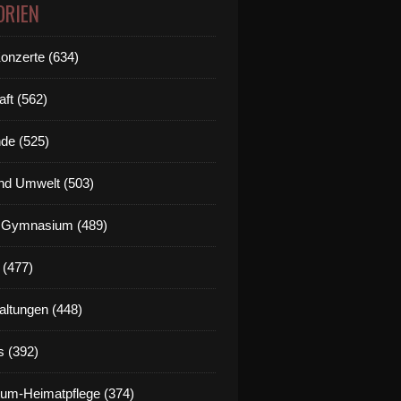
ORIEN
Konzerte (634)
aft (562)
de (525)
nd Umwelt (503)
g Gymnasium (489)
 (477)
altungen (448)
s (392)
um-Heimatpflege (374)