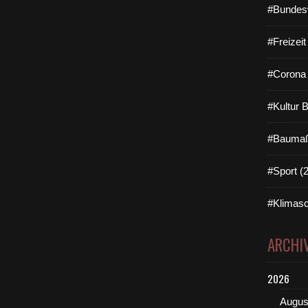
#Bundes
#Freizei
#Corona 
#Kultur 
#Baumaß
#Sport (
#Klimasc
ARCHI
2026
Augus