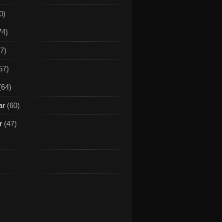
0)
74)
7)
57)
(64)
ar
(60)
r
(47)