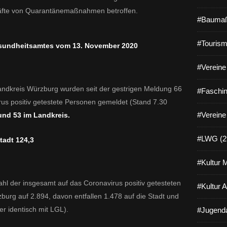
räfte von Quarantänemaßnahmen betroffen.
#Baumaß
#Tourism
esundheitsamtes vom 13. November 2020
#Vereine 
ndkreis Würzburg wurden seit der gestrigen Meldung 66
#Faschin
rus positiv getestete Personen gemeldet (Stand 7.30
#Vereine
 und 53 im Landkreis.
#LWG (2
tadt 124,3
#Kultur 
Zahl der insgesamt auf das Coronavirus positiv getesteten
#Kultur 
burg auf 2.894, davon entfallen 1.478 auf die Stadt und
r identisch mit LGL).
#Jugenda