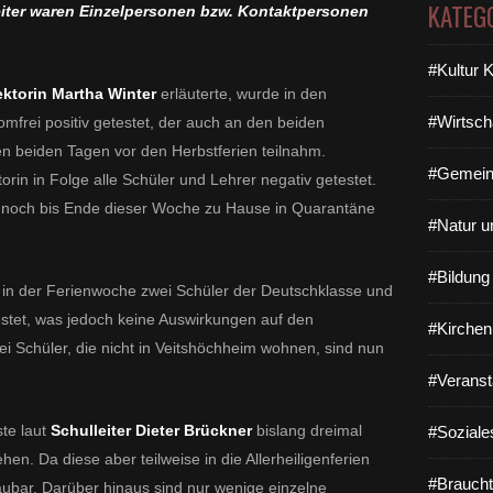
KATEG
iter waren Einzelpersonen bzw. Kontaktpersonen
#Kultur 
ektorin Martha Winter
erläuterte, wurde in den
#Wirtsch
omfrei positiv getestet, der auch an den beiden
en beiden Tagen vor den Herbstferien teilnahm.
#Gemein
rin in Folge alle Schüler und Lehrer negativ getestet.
 noch bis Ende dieser Woche zu Hause in Quarantäne
#Natur u
#Bildun
 in der Ferienwoche zwei Schüler der Deutschklasse und
testet, was jedoch keine Auswirkungen auf den
#Kirchen
rei Schüler, die nicht in Veitshöchheim wohnen, sind nun
#Veranst
te laut
Schulleiter Dieter Brückner
bislang dreimal
#Soziale
n. Da diese aber teilweise in die Allerheiligenferien
#Braucht
aubar. Darüber hinaus sind nur wenige einzelne