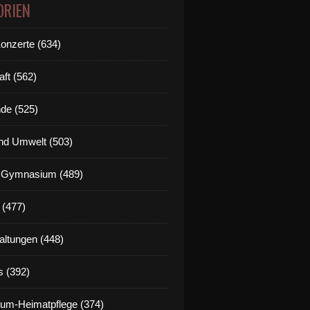
ORIEN
Konzerte (634)
aft (562)
de (525)
nd Umwelt (503)
g Gymnasium (489)
 (477)
altungen (448)
s (392)
um-Heimatpflege (374)