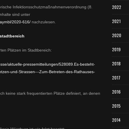
2022
erische Infektionsschutzmaßnahmenverordnung (8.
nhalte sind unter
2021
baymbl/2020-616/
nachzulesen.
2020
stadtbereich
2019
rten Plätzen im Stadtbereich:
2018
sse/aktuelle-pressemitteilungen/528089.Es-besteht-
laetzen-und-Strassen---Zum-Betreten-des-Rathauses-
2017
2016
h keine stark frequentierten Plätze definiert, an denen
2015
2014