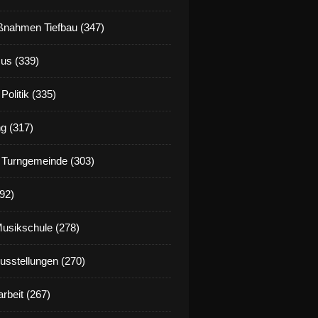
nahmen Tiefbau (347)
us (339)
Politik (335)
g (317)
 Turngemeinde (303)
92)
Musikschule (278)
Ausstellungen (270)
rbeit (267)