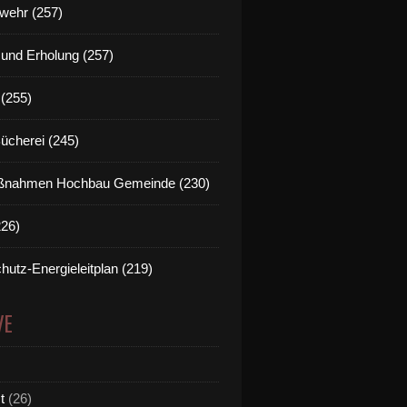
wehr (257)
t und Erholung (257)
(255)
Bücherei (245)
nahmen Hochbau Gemeinde (230)
226)
hutz-Energieleitplan (219)
VE
t
(26)