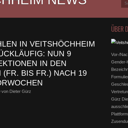
ÜBER 
LEN IN VEITSHÖCHHEIM
ÜCKLÄUFIG: NUN 9
Vor-/Nac
KTIONEN IN DEN
Gender-H
Bezeichn
(FR. BIS FR.) NACH 19
Formulie
VORWOCHEN
Geschlec
0
von Dieter Gürz
Vertretun
Gürz Die
ausschli
Plattform
Zusendun