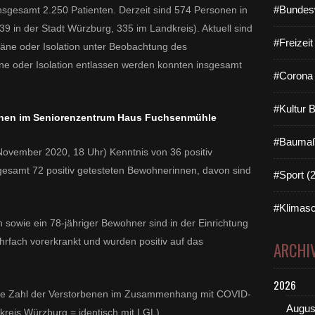
#Bundes
nsgesamt 2.250 Patienten. Derzeit sind 574 Personen in
39 in der Stadt Würzburg, 335 im Landkreis). Aktuell sind
#Freizei
äne oder Isolation unter Beobachtung des
e oder Isolation entlassen werden konnten insgesamt
#Corona 
#Kultur 
rsonen im Seniorenzentrum Haus Fuchsenmühle
#Baumaß
November 2020, 18 Uhr) Kenntnis von 36 positiv
sgesamt 72 positiv getesteten Bewohnerinnen, davon sind
#Sport (
#Klimasc
n sowie ein 78-jähriger Bewohner sind in der Einrichtung
rfach vorerkrankt und wurden positiv auf das
ARCHI
2026
t die Zahl der Verstorbenen im Zusammenhang mit COVID-
Augus
dkreis Würzburg = identisch mit LGL).