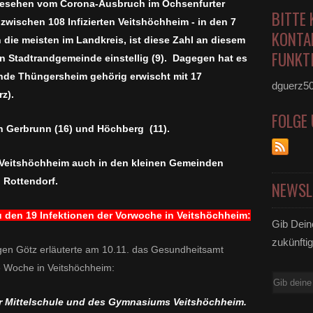
bgesehen vom Corona-Ausbruch im Ochsenfurter
BITTE 
wischen 108 Infizierten Veitshöchheim - in den 7
KONTA
 die meisten im Landkreis, ist diese Zahl an diesem
FUNKTI
en Stadtrandgemeinde einstellig (9). Dagegen hat es
nde Thüngersheim gehörig erwischt mit 17
dguerz5
rz).
FOLGE
h Gerbrunn (16) und Höchberg (11).
n Veitshöchheim auch in den kleinen Gemeinden
 Rottendorf.
NEWSL
u den 19 Infektionen der Vorwoche in Veitshöchheim:
Gib Dein
zukünftig
gen Götz erläuterte am 10.11. das Gesundheitsamt
e Woche in Veitshöchheim:
E-
Mail
er Mittelschule und des Gymnasiums Veitshöchheim.