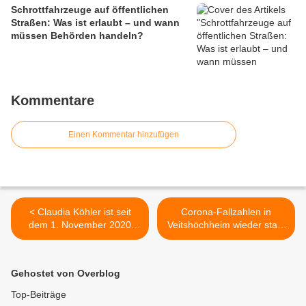
Schrottfahrzeuge auf öffentlichen
Straßen: Was ist erlaubt – und wann
müssen Behörden handeln?
Kommentare
Einen Kommentar hinzufügen
< Claudia Köhler ist seit
Corona-Fallzahlen in
dem 1. November 2020
Veitshöchheim wieder stark
Geschäftsführerin der
rückläufig: Nun 9 Corona-
Mainfrankensäle GmbH
Neuinfektionen in den
Veitshöchheim
letzten 7 Tagen (Fr. bis Fr.)
Gehostet von Overblog
nach 19 und 12 in den
Vorwochen >
Top-Beiträge