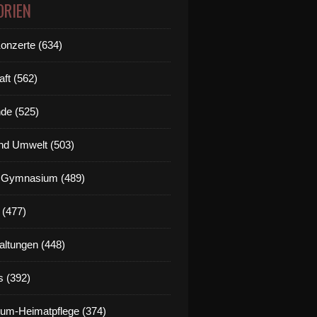
ORIEN
Konzerte (634)
aft (562)
de (525)
nd Umwelt (503)
g Gymnasium (489)
 (477)
altungen (448)
s (392)
um-Heimatpflege (374)