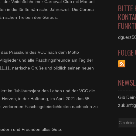
11. der Veitshöchheimer Carneval-Club mit Manuel
BITTE 
n in die fünfte närrische Jahreszeit. Die Corona-
KONTA
rrischen Treiben den Garaus.
FUNKTI
dguerz5
FOLGE
un das Präsidium des VCC nach dem Motto
 Mitglieder und alle Faschingsfreunde am Tag der
11.11. närrische Grüße und bildlich seinen neuen
NEWSL
iert im Jubiläumsjahr das Leben und der VCC die
Gib Dein
n Herzen, in der Hoffnung, im April 2021 das 55.
zukünftig
 verlorenen Faschingsfeierlichkeiten nachholen zu
E-
Mail
liedern und Freunden alles Gute.