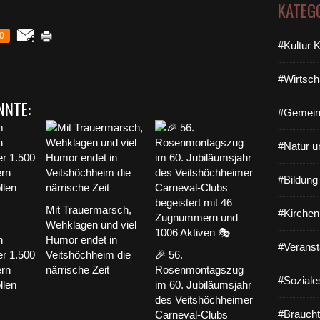
KATEG
0
#Kultur 
#Wirtsch
NNTE:
#Gemein
#Natur u
#Bildun
Mit Trauermarsch,
#Kirchen
Wehklagen und viel
n
Humor endet in
#Veranst
er 1.500
Veitshöchheim die
🎉 56.
ern
närrische Zeit
Rosenmontagszug
#Soziale
llen
im 60. Jubiläumsjahr
des Veitshöchheimer
#Braucht
Carneval-Clubs