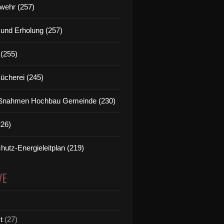
wehr (257)
t und Erholung (257)
(255)
Bücherei (245)
nahmen Hochbau Gemeinde (230)
226)
hutz-Energieleitplan (219)
VE
t
(27)