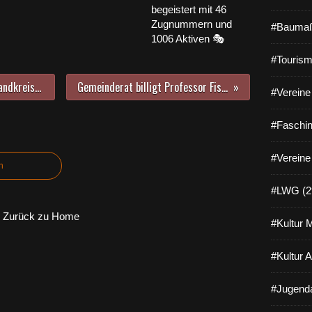
begeistert mit 46
Zugnummern und
#Baumaß
1006 Aktiven 🎭
#Tourism
Gleichstellungsbeauftragte des Landkreises Würzburg stellte dem Gemeinderat die Schwerpunkte ihrer Arbeit vor - Carmen Schiller fordert Bau eines Frauenhauses im Landkreis
Gemeinderat billigt Professor Fischer's Planungskonzept für Sanierung der Aussegnungshalle im Waldfriedhof - Kostenschätzung 818.000 Euro
#Vereine 
#Faschin
#Vereine
n
#LWG (2
Zurück zu Home
#Kultur 
#Kultur 
#Jugenda