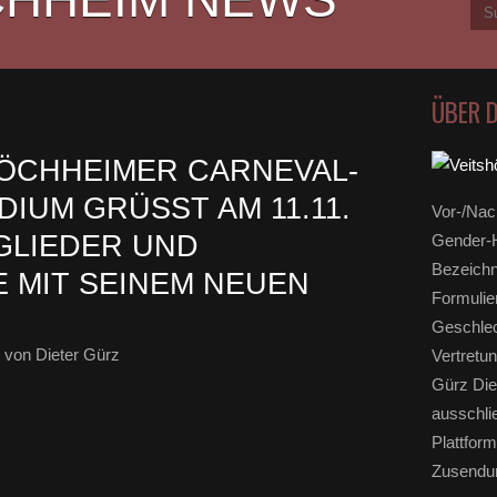
ÜBER 
HÖCHHEIMER CARNEVAL-
DIUM GRÜSST AM 11.11.
Vor-/Nac
TGLIEDER UND
Gender-H
Bezeichn
 MIT SEINEM NEUEN
Formulie
Geschlec
von Dieter Gürz
Vertretun
Gürz Die
ausschli
Plattform
Zusendun