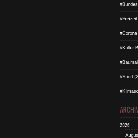
#Bundes
#Freizei
#Corona 
#Kultur 
#Baumaß
#Sport (
#Klimasc
ARCHI
2026
Augus