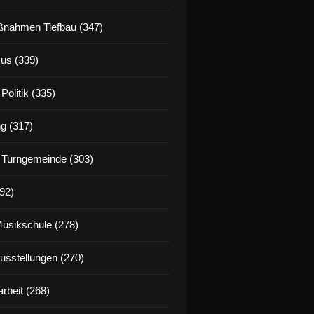
nahmen Tiefbau (347)
us (339)
Politik (335)
g (317)
 Turngemeinde (303)
92)
Musikschule (278)
Ausstellungen (270)
rbeit (268)