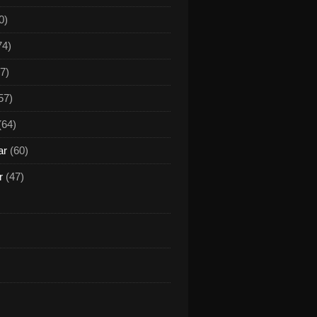
0)
74)
7)
57)
(64)
ar
(60)
r
(47)