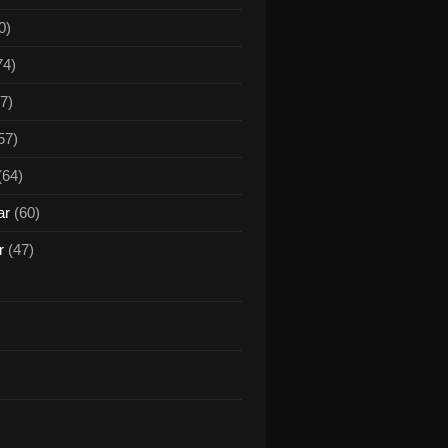
0)
74)
7)
57)
(64)
ar
(60)
r
(47)