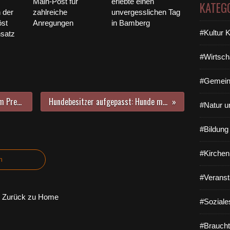
Main-Post für
erlebte einen
KATEG
n der
zahlreiche
unvergesslichen Tag
öst
Anregungen
in Bamberg
#Kultur 
satz
#Wirtsch
#Gemein
Glückauf zum neuen Mainsteg beim Pressetermin: Nach zwölf Jahren ist der Baubeginn eines emotionalen und wichtigen Bauwerks mit Baukosten von 8,4 Millionen Euro erfolgt
Hundebesitzer aufgepasst: Hunde machten im Wald östlich der Kaserne unliebsame Bekanntschaft mit Brennhaaren der Raupen des Eichenprozessionsspinners
#Natur u
#Bildun
#Kirchen
n
#Veranst
Zurück zu Home
#Soziale
#Braucht