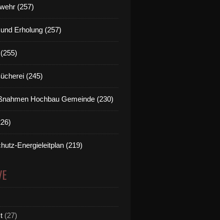
wehr (257)
t und Erholung (257)
(255)
Bücherei (245)
nahmen Hochbau Gemeinde (230)
226)
hutz-Energieleitplan (219)
VE
t
(27)