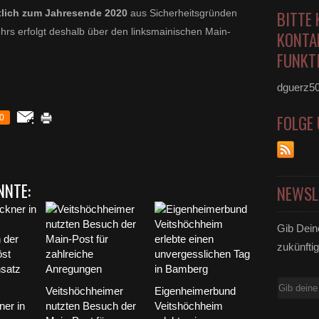
tlich zum Jahresende 2020
aus Sicherheitsgründen
BITTE 
hrs erfolgt deshalb über den linksmainischen Main-
KONTA
FUNKTI
dguerz5
FOLGE
0
NNTE:
NEWSL
Gib Dein
zukünftig
E-
Veitshöchheimer
Eigenheimerbund
Mail
er in
nutzten Besuch der
Veitshöchheim