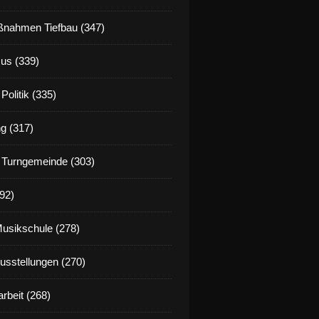
nahmen Tiefbau (347)
us (339)
Politik (335)
g (317)
 Turngemeinde (303)
92)
Musikschule (278)
Ausstellungen (270)
rbeit (268)