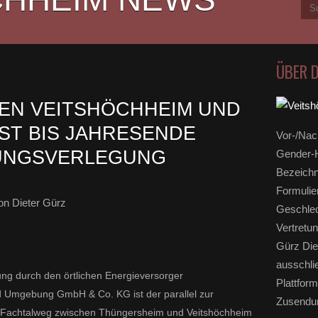
ÜBER 
EN VEITSHÖCHHEIM UND
ST BIS JAHRESENDE
Vor-/Nac
UNGSVERLEGUNG
Gender-H
Bezeichn
Formulie
n Dieter Gürz
Geschlec
Vertretun
Gürz Die
ausschli
ung durch den örtlichen Energieversorger
Plattform
d Umgebung GmbH & Co. KG ist der parallel zur
Zusendun
 Fachtalweg zwischen Thüngersheim und Veitshöchheim