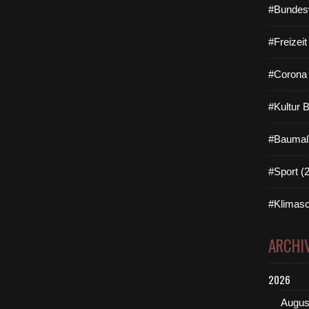
#Bundes
#Freizei
#Corona 
#Kultur 
#Baumaß
#Sport (
#Klimasc
ARCHI
2026
Augus