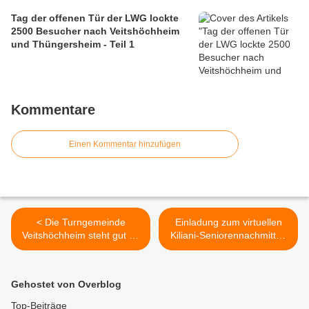
Tag der offenen Tür der LWG lockte
2500 Besucher nach Veitshöchheim
und Thüngersheim - Teil 1
Kommentare
Einen Kommentar hinzufügen
< Die Turngemeinde
Einladung zum virtuellen
Veitshöchheim steht gut da
Kiliani-Seniorennachmittag
- Gute Gelegenheit für
2020 mit buntem Programm
Mitglieder - Anruf oder E-
am Dienstag, 7. Juli, 14 Uhr
Mail genügt!
>
Gehostet von Overblog
Top-Beiträge