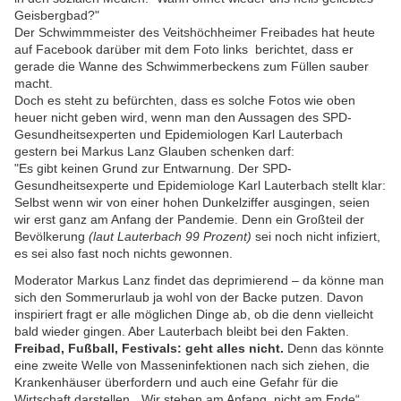
Geisbergbad?"
Der Schwimmmeister des Veitshöchheimer Freibades hat heute
auf Facebook darüber mit dem Foto links berichtet, dass er
gerade die Wanne des Schwimmerbeckens zum Füllen sauber
macht.
Doch es steht zu befürchten, dass es solche Fotos wie oben
heuer nicht geben wird, wenn man den Aussagen des
SPD-
Gesundheitsexperten und Epidemiologen Karl Lauterbach
gestern bei Markus Lanz Glauben schenken darf:
"
Es gibt keinen Grund zur Entwarnung. Der SPD-
Gesundheitsexperte und Epidemiologe Karl Lauterbach stellt klar:
Selbst wenn wir von einer hohen Dunkelziffer ausgingen, seien
wir erst ganz am Anfang der Pandemie. Denn ein Großteil der
Bevölkerung
(laut Lauterbach 99 Prozent)
sei noch nicht infiziert,
es sei also fast noch nichts gewonnen.
Moderator Markus Lanz findet das deprimierend – da könne man
sich den Sommerurlaub ja wohl von der Backe putzen. Davon
inspiriert fragt er alle möglichen Dinge ab, ob die denn vielleicht
bald wieder gingen. Aber Lauterbach bleibt bei den Fakten.
Freibad, Fußball, Festivals: geht alles nicht.
Denn das könnte
eine zweite Welle von Masseninfektionen nach sich ziehen, die
Krankenhäuser überfordern und auch eine Gefahr für die
Wirtschaft darstellen. „Wir stehen am Anfang, nicht am Ende“,