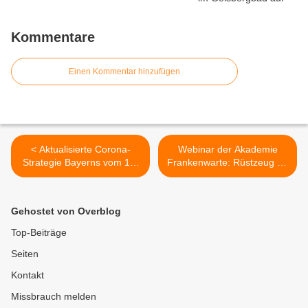
Kommentare
Einen Kommentar hinzufügen
< Aktualisierte Corona-
Webinar der Akademie
Strategie Bayerns vom 16.
Frankenwarte: Rüstzeug für
April 2020
neue und wiedergewählte
Stadt- und Gemeinderäte –
Welche
Gehostet von Overblog
Gestaltungsmöglichkeiten
habe ich? >
Top-Beiträge
Seiten
Kontakt
Missbrauch melden