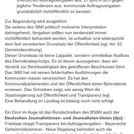
öffentlichen Auftragsverga
ben aus. Er spricht sich gegen
jegliche Tendenzen aus, kommunale Auftragsv
erga
ben
grundsätzlich nichtöffentlich zu beraten.
Zur Begründung wird ausgeführt:
Die seitens des
StMI
politisch motivierte Interpretation
dahingehend, Vergaben sollten
nun tendenziell immer
nichtöffentlich behandelt wer
den, ist unhaltbar und widerspricht
dem fest verankerten Grundsatz der Öffentlichkeit (vgl. Art. 52
Gemeindeordnung
).
Die
ser Grundsatz ist keine Lappalie, sondern unmittelbar Ausfluss
des Demokratieprinzips.
Es ist davon auszugehen, dass ein
Verstoß zur Re
chtswidrigkeit des getroffenen Be
schlusses führt.
Das
StMI
hat mit seinen fehlerhaften Ausführungen die
Kommunen massiv verunsi
chert. Es hat den
Kommunalparlamenten und der Öffentlichkeit einen Bärendienst
er
wiesen. Das Schreiben zeigt, wie wenig Wert die
Staatsregierung auf Öffentlichkeit und
Transparenz legt.
Eine Behandlung im Landtag ist bislang noch nicht erfolgt.
Ein Dorn im Auge ist das Rundschreiben des BStMI auch der
Deutschen Journalistinnen- und Journalisten-Union (dju)
:
Freistaat stoppt Transparenz bei Auftragsvergaben - Bayerische
Geheimniskrämerei - Neue Regelung behindert auch die