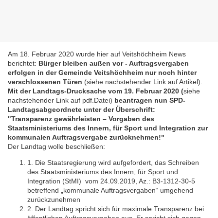
Am 18. Februar 2020 wurde hier auf Veitshöchheim News
berichtet:
Bürger bleiben außen vor - Auftragsvergaben
erfolgen in der Gemeinde Veitshöchheim nur noch hinter
verschlossenen Türen
(siehe nachstehender Link auf Artikel).
Mit der Landtags-Drucksache vom 19. Februar 2020 (
siehe
nachstehender Link auf pdf.Datei)
beantragen nun SPD-
Landtagsabgeordnete unter der Überschrift:
"Transparenz gewährleisten
–
Vorgaben des
Staatsministeriums des Inner
n, für
Sport und Integration zur
kommunalen Auftragsvergabe zurücknehmen!
"
Der Landtag wolle beschließen:
1.
Die Staatsregierung wird aufgefordert, das Schreiben
des S
taatsministerium
s
des
Innern, für Sport und
Integration
(StMI)
vom
24.09.2019, Az.: B3
-
1312
-
30
-
5
betreffend
„
kommunale Auftragsvergaben
“
umge
hend
zurückzunehmen
2.
Der Landtag spricht sich für maximale Transparenz bei