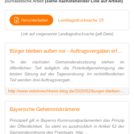
journalistische Arbeit
(siehe nachstehender Link auf Artikel)
Herunterladen
Landtagsdrucksache 19
Link auf vorgenannte Landtagsdrucksache (pdf.Datei)
Bürger bleiben außen vor - Auftragsvergaben erfolgen in der Gemeinde Veitshöchheim nur noch hinter verschlossenen Türen - Veitshöchheim News
"In der nächsten Gemeinderatssitzung stehen im
öffentlichen Teil lediglich die Protokollgenehmigung der
letzten Sitzung auf der Tagesordnung. Im nichtöffentlichen
Teil werden drei Auftragsvergab...
http://www.veitshoechheim-blog.de/2020/02/burger-bleiben-ausen-vor-auftragsvergaben-erfolgen-in-der-gemeinde-veitshochheim-nur-noch-hinter-verschlossenen-turen.html
Bayerische Geheimniskrämerei
Prinzipiell gilt in Bayerns Kommunalparlamenten das Prinzip
der Öffentlichkeit. So steht es ausdrücklich in Artikel 52 der
Gemeindeordnung des Freistaats. http: ...