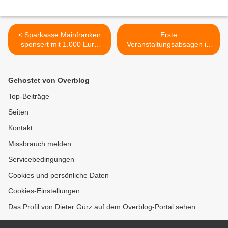
< Sparkasse Mainfranken
Erste
sponsert mit 1.000 Euro
Veranstaltungsabsagen in
das Musikschulprojekt der
Veitshöchheim wegen
Mittelschule mit der Sing-
Corona-Virus: Tag der
und-Musikschule
Offenen Tür der AWO-Horte
Gehostet von Overblog
Veitshöchheim
und des Rollermarktes >
Top-Beiträge
Seiten
Kontakt
Missbrauch melden
Servicebedingungen
Cookies und persönliche Daten
Cookies-Einstellungen
Das Profil von Dieter Gürz auf dem Overblog-Portal sehen