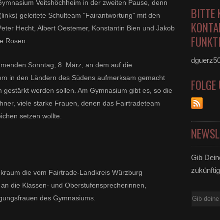
 Gymnasium Veitshöchheim in der zweiten Pause, denn
BITTE 
(links) geleitete Schulteam "Fairantwortung" mit den
KONTA
eter Hecht, Albert Oestemer, Konstantin Bien und Jakob
FUNKTI
te Rosen.
dguerz5
mmenden Sonntag, 8. März, an dem auf die
llem in den Ländern des Südens aufmerksam gemacht
FOLGE
n gestärkt werden sollen. Am Gymnasium gibt es, so die
hner, viele starke Frauen, denen das Fairtradeteam
chen setzen wollte.
NEWSL
Gib Dein
zukünftig
eckraum die vom Fairtrade-Landkreis Würzburg
 an die Klassen- und Oberstufensprecherinnen,
E-
nigungsfrauen des Gymnasiums.
Mail