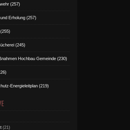
wehr (257)
t und Erholung (257)
(255)
Bücherei (245)
nahmen Hochbau Gemeinde (230)
226)
hutz-Energieleitplan (219)
VE
t
(21)