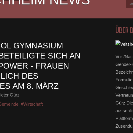
ÜBER 
OOL GYMNASIUM
ETEILIGTE SICH AN
Vor-/Nac
POWER - FRAUEN
Gender-H
Bezeichn
LICH DES
Formulie
S AM 8. MÄRZ
Geschlec
ieter Gürz
Vertretun
Gürz Die
Gemeinde
,
#Wirtschaft
ausschli
Plattform
Zusendun