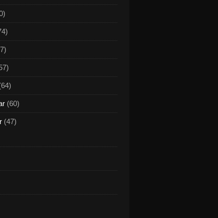
0)
74)
7)
57)
(64)
ar
(60)
r
(47)