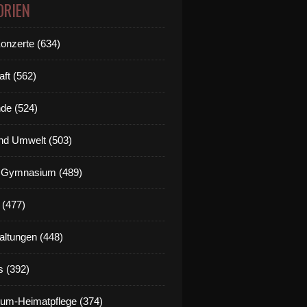
ORIEN
Konzerte (634)
aft (562)
de (524)
nd Umwelt (503)
g Gymnasium (489)
 (477)
altungen (448)
s (392)
um-Heimatpflege (374)