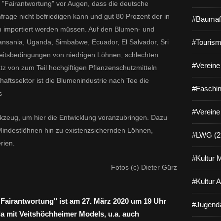
 "Fairantwortung" vor Augen, dass die deutsche
rage nicht befriedigen kann und gut 80 Prozent der in
#Baumaß
n importiert werden müssen. Auf den Blumen- und
Tansania, Uganda, Simbabwe, Ecuador, El Salvador, Sri
#Tourism
eitsbedingungen von niedrigen Löhnen, schlechten
#Vereine 
 von zum Teil hochgiftigen Pflanzenschutzmitteln
aftssektor ist die Blumenindustrie nach Tee die
#Faschin
s
#Vereine
kzeug, um hier die Entwicklung voranzubringen. Dazu
Mindestlöhnen hin zu existenzsichernden Löhnen,
#LWG (2
erien.
#Kultur 
Fotos (c) Dieter Gürz
#Kultur 
Fairantwortung" ist am 27. März 2020 um 19 Uhr
#Jugenda
a mit Veitshöchheimer Models, u.a. auch