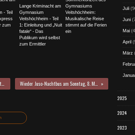
Lange Kriminacht am
Gymnasiums
Juli
(9
 - Teil
Gymnasium
Veitshöchheim:
express
Veitshöchheim - Teil
Musikalische Reise
Juni
(
er zum
1: Einleitung und „Nuit
stimmt auf die Ferien
Mai
(4
fatale“ - Das
ein
Publikum wird selbst
April
(
zum Ermittler
März
Febru
Janua
Berufsschule plus ermöglicht Mittelschülern: Parallel zur Berufsausbildung in nur drei Jahren zur Fachhochschulreife
Wieder Juso-Nachtbus am Sonntag, 8. März um 2:30 Uhr: Nach dem Feiern in Würzburg mit dem Nachtbus zurück nach Veitshöchheim
2025
2024
n
2023