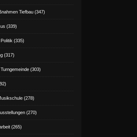
nahmen Tiefbau (347)
us (339)
Politik (335)
g (317)
 Turngemeinde (303)
92)
Musikschule (278)
Ausstellungen (270)
rbeit (265)