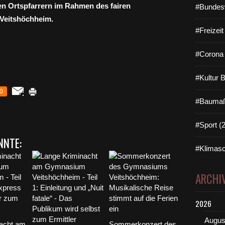
n Ortspfarrern im Rahmen des fairen
#Bundes
Veitshöchheim.
#Freizei
#Corona 
#Kultur 
0
#Baumaß
#Sport (
NNTE:
#Klimasc
ARCHI
2026
Augus
acht am
Sommerkonzert des