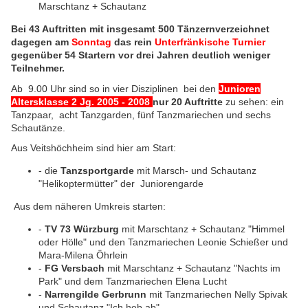
Marschtanz + Schautanz
Bei 43 Auftritten mit insgesamt 500 Tänzernverzeichnet
dagegen am
Sonntag
das rein
Unterfränkische Turnier
gegenüber 54 Startern vor drei Jahren
deutlich weniger
Teilnehmer.
Ab 9.00 Uhr sind so in vier Disziplinen bei den
Junioren
Altersklasse 2 Jg. 2005 - 2008
nur
20 Auftritte
zu sehen: ein
Tanzpaar, acht Tanzgarden, fünf Tanzmariechen und sechs
Schautänze.
Aus Veitshöchheim sind hier am Start:
- die
Tanzsportgarde
mit Marsch- und Schautanz
"Helikoptermütter" der Juniorengarde
Aus dem näheren Umkreis starten:
-
TV 73 Würzburg
mit Marschtanz + Schautanz "Himmel
oder Hölle" und den Tanzmariechen Leonie Schießer und
Mara-Milena Öhrlein
-
FG Versbach
mit Marschtanz + Schautanz "Nachts im
Park" und dem Tanzmariechen Elena Lucht
-
Narrengilde Gerbrunn
mit Tanzmariechen Nelly Spivak
und Schautanz "Ich heb ab"