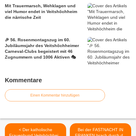
Mit Trauermarsch, Wehklagen und
viel Humor endet in Veitshöchheim
die närrische Zeit
🎉 56. Rosenmontagszug im 60.
Jubiläumsjahr des Veitshöchheimer
Carneval-Clubs begeistert mit 46
Zugnummern und 1006 Aktiven 🎭
Kommentare
Einen Kommentar hinzufügen
< Der katholische
Bei der FASTNACHT IN
Frauenbund Veitshöchheim
FRANKEN brach durch die