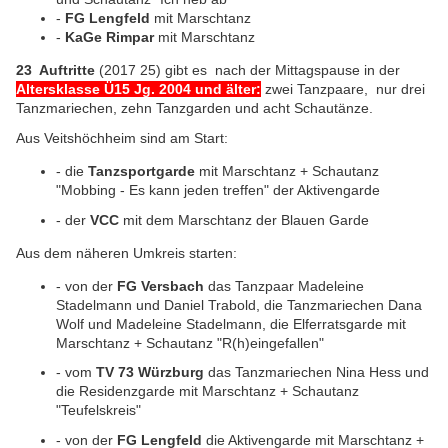
-
FG Lengfeld
mit Marschtanz
-
KaGe Rimpar
mit Marschtanz
23 Auftritte
(2017 25) gibt es
nach der Mittagspause in der
Altersklasse Ü15 Jg. 2004 und älter:
zwei Tanzpaare, nur drei
Tanzmariechen, zehn Tanzgarden und acht Schautänze.
Aus Veitshöchheim sind am Start:
- die
Tanzsportgarde
mit Marschtanz + Schautanz
"Mobbing - Es kann jeden treffen" der Aktivengarde
- der
VCC
mit dem Marschtanz der Blauen Garde
Aus dem näheren Umkreis starten:
- von der
FG Versbach
das Tanzpaar Madeleine
Stadelmann und Daniel Trabold, die Tanzmariechen Dana
Wolf und Madeleine Stadelmann, die Elferratsgarde mit
Marschtanz + Schautanz "R(h)eingefallen"
- vom
TV 73 Würzburg
das Tanzmariechen Nina Hess und
die Residenzgarde mit Marschtanz + Schautanz
"Teufelskreis"
- von der
FG Lengfeld
die Aktivengarde mit Marschtanz +