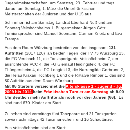
Jugendmeisterschaften am Samstag, 29. Februar und tags
darauf am Sonntag, 1. März die Unterfränkischen
Meisterschaften der Junioren und der Ü 15 aus.
Schirmherr ist am Samstag Landrat Eberhard Nuß und am
Sonntag Veitshöchheims 1. Bürgermeister Jürgen Götz.
Turniersprecher sind Manuel Seemann, Carmen Kneitz und Eva
Trampe.
Aus dem Raum Würzburg bestreiten von den insgesamt
131
Auftritten
(2017:120) an beiden Tagen der TV 73 Würzburg 13,
die FG Versbach 11, die Tanzsportgarde Veitshöchheim 7, der
ausrichtende VCC 4, die FG Giemaul Heidingsfeld 4, der FC
Thüngersheim 4, die FG Lengfeld 3, die Narrengilde Gerbrunn 2,
die Helau Krakau Höchberg 1 und die RiKaGe Rimpar 1, das sind
50 Auftritte aus dem Raum Würzburg.
Mit 88 Startern verzeichnet die
Altersklasse 1 - Jugend - Jg.
2009 bis 2014
beim
Fränkischen Turnier am Samstag
ab 9.00
Uhr deutlich mehr Auftritte als noch vor drei Jahren (66).
Es
sind rund 670. Kinder am Start.
Zu sehen sind vormittags fünf Tanzpaare und 21 Tanzgarden
sowie nachmittags 42 Tanzmariechen und 16 Schautänze.
Aus Veitshöchheim sind am Start: