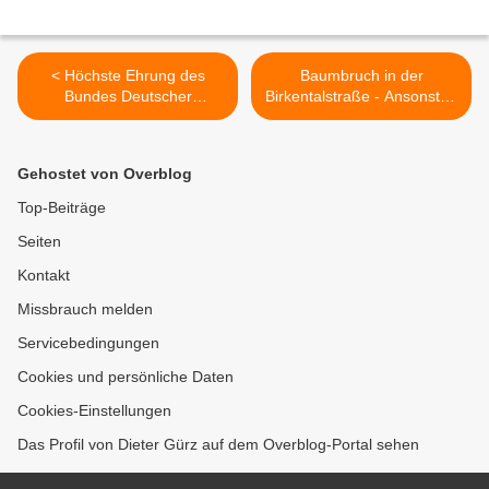
< Höchste Ehrung des
Baumbruch in der
Bundes Deutscher
Birkentalstraße - Ansonsten
Karneval: BDK-
überstand Veitshöchheim
Verdienstorden in Gold mit
bislang den Orkan SABINE
Brillanten für über 50 Jahre
glimpflich >
Gehostet von Overblog
aktive Fastnacht für die
Veitshöchheimerin Helga
Top-Beiträge
Wenger
Seiten
Kontakt
Missbrauch melden
Servicebedingungen
Cookies und persönliche Daten
Cookies-Einstellungen
Das Profil von Dieter Gürz auf dem Overblog-Portal sehen