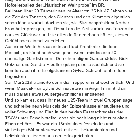
Hofkellerballett der „Närrischen Weinprobe“ im BR.
Bei ihren über 20 Tänzerinnen
im Alter von 25 bis 47 Jahren war 
die Zeit des Tanzens, des Glanzes und des Klimmers eigentlich
schon längst vorbei, dachten sie, wie Sitzungspräsident Norbert
Kronthaler preisgab, mit Demut an die Zeit zurück, wo Tanzen ihr
ganzes Glück war und sie alles dafür gegebnen hätten, dieses
Gefühl noch einmal zu erleben.
Aus einer Wette heraus entstand laut Kronthaler die Idee,
Mensch, da könnt noch was gehn, wenn mindestens 20
ehemalige Gardistinnen. Den ehemaligen Gardemädels Nicki
Götzner und Sandra Pfeuffer gelang dies tatsächlich und sie
konnten auch ihre Erfolgstrainerin Sylvia Schraut für ihre Idee
begeistern..
Seit Mai 2019 trainierte dann die Truppe einmal wöchentlich. Und
wenn Musical-Fan Sylvia Schraut etwas in Angriff nimmt, dann
muss daraus etwas Außergewöhnliches entstehen.
Und so kam es, dass ihr neues U25-Team in zwei Gruppen sage
und schreibe neun Musicals der Spitzenklasse einstudierte und
voller Schwung und Elan in den beiden Fastnachtsgalas der
TSGV unter Beweis stellte, dass sie noch lang nicht zum alten
Eisen gehören. Es war ein 18minütiges fesselndes und
vielseitiges Bühnenfeuerwerk mit den
bekanntesten und
beliebtesten Liedern aus den erfolgreichsten