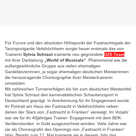
Für Furore und den absoluten Höhepunkt der Fastnachtsgala der 
Tanzsportgarde Veitshöchheim sorgte heuer erstmals das von 
Trainerin 
Sylvia Schraut
 trainierte neu gegründete
Ü25-Team
mit ihrer Darbietung
 „World of Musicals“
. Phänomenal wie 
die 
außergewöhnliche Gruppe aus vielen ehemaligen 
Gardetänzerinnen, ja sogar ehemaligen deutschen Meisterinnen
die herausragende Choreographie ihrer Meistertrainerin 
umsetzten.
Mit zahlreichen Turniererfolgen bis hin zum deutschen Meistertitel
hat Sylvia Schraut den karnevalistischen Schautanzsport in
Deutschland geprägt. In Anerkennung für ihr Engagement wurde
ihr Portrait am Haus der Fastnacht in Veitshöchheim neben
denen der Stars von „Fastnacht in Franken“ verewigt. Im Vorjahr
war sie für ihr 40jähriges Trainer- Engagement mit dem BDK-
Verdienstorden in Gold ausgezeichnet worden. Viele Jahre war
sie als Choreografin des Openings von „Fastnacht in Franken“
tätig. Bereits zum 17. Mal trainierte sie in diesem Jahr das