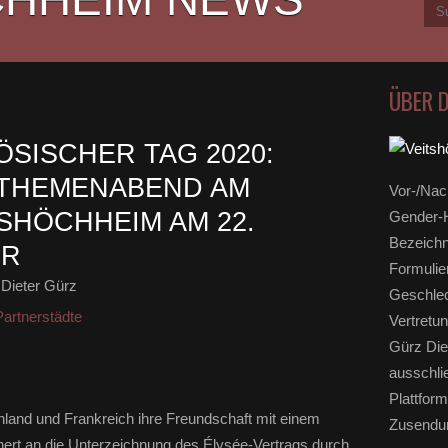
ÜBER 
SISCHER TAG 2020:
 THEMENABEND AM
Vor-/Nac
SHÖCHHEIM AM 22.
Gender-H
Bezeichn
HR
Formulie
Dieter Gürz
Geschlec
artnerstädte
Vertretun
Gürz Die
ausschli
Plattform
hland und Frankreich ihre Freundschaft mit einem
Zusendun
nnert an die Unterzeichnung des Élysée-Vertrags durch