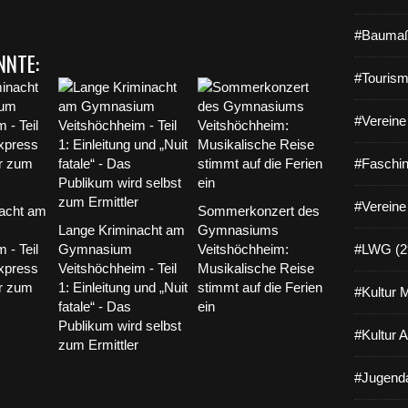
#Baumaß
NNTE:
#Tourism
#Vereine 
#Faschin
#Vereine
acht am
Sommerkonzert des
Lange Kriminacht am
Gymnasiums
 - Teil
Gymnasium
Veitshöchheim:
#LWG (2
express
Veitshöchheim - Teil
Musikalische Reise
er zum
1: Einleitung und „Nuit
stimmt auf die Ferien
#Kultur 
fatale“ - Das
ein
Publikum wird selbst
#Kultur 
zum Ermittler
#Jugenda