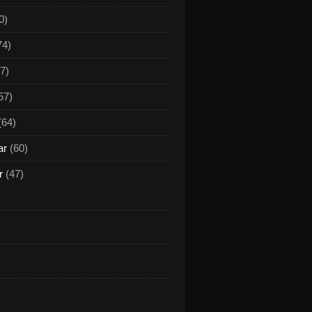
0)
74)
7)
57)
(64)
ar
(60)
r
(47)