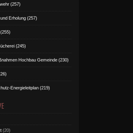
wehr (257)
t und Erholung (257)
(255)
Bücherei (245)
nahmen Hochbau Gemeinde (230)
226)
hutz-Energieleitplan (219)
VE
t
(20)