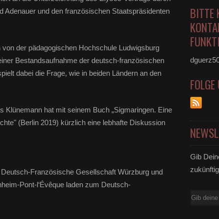
BITTE 
 Adenauer und den französischen Staatspräsidenten
KONTA
FUNKTI
n
von der pädagogischen Hochschule Ludwigsburg
dguerz5
einer Bestandsaufnahme der deutsch-französischen
ielt dabei die Frage, wie in beiden Ländern an den
FOLGE
s Klünemann hat mit seinem Buch „Sigmaringen. Eine
te" (Berlin 2019) kürzlich eine lebhafte Diskussion
NEWSL
Gib Dein
zukünftig
Deutsch-Französische Gesellschaft Würzburg und
hheim-Pont-l‘Évêque laden zum Deutsch-
E-
!
Mail