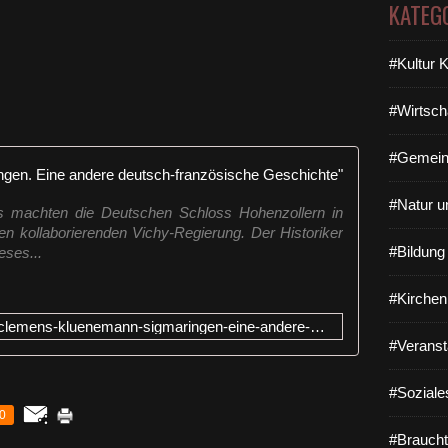
KATEG
#Kultur 
#Wirtsch
#Gemein
Clemens Kl
#Natur u
 machten die Deutschen Schloss Hohenzollern in
en kollaborierenden Vichy-Regierung. Der Historiker
#Bildun
ses...
#Kirchen
https://www.deutschlandfunk.de/clemens-kluenemann-sigmaringen-eine-andere-deutsch.1310.de.html?dram:article_id=459847
#Veranst
#Soziale
0
#Braucht