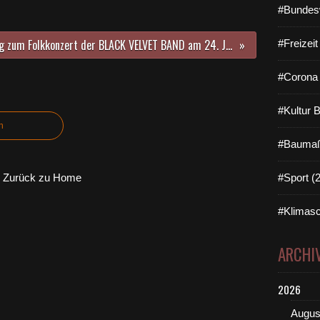
#Bundes
Einladung zum Folkkonzert der BLACK VELVET BAND am 24. Januar, 20 Uhr im Bacchuskeller Veitshöchheim
#Freizei
#Corona 
#Kultur 
n
#Baumaß
Zurück zu Home
#Sport (
#Klimasc
ARCHI
2026
Augus