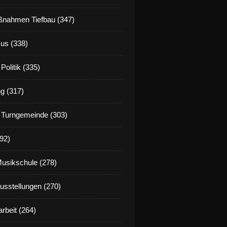
nahmen Tiefbau (347)
us (338)
Politik (335)
g (317)
 Turngemeinde (303)
92)
Musikschule (278)
Ausstellungen (270)
rbeit (264)