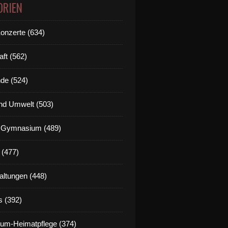
ORIEN
Konzerte (634)
aft (562)
de (524)
ünemann - "Sigmaringen. Eine andere deutsch-französi
nd Umwelt (503)
g Gymnasium (489)
 (477)
altungen (448)
s (392)
um-Heimatpflege (374)