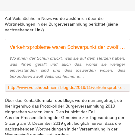
Auf Veitshöchheim News wurde ausführlich über die
Wortmeldungen in der Bürgerversammlung berichtet (siehe
nachstehender Link).
Verkehrsprobleme waren Schwerpunkt der zwölf Wortmeldungen in der Bürgerversammlung - Ein Thema waren auch Seniorenwohnanlage und eine Baumpflanzung für jedes neugeborene Kind - Veitshöchheim News
Wo ihnen der Schuh drückt, was sie auf dem Herzen haben,
was ihnen gefällt und auch das, womit sie weniger
einverstanden sind und dies loswerden wollen, dies
bekundeten zwölf Veitshöchheimer in...
http://www.veitshoechheim-blog.de/2019/11/verkehrsprobleme-waren-schwerpunkt-der-zwolf-wortmeldungen-in-der-burgerversammlung-ein-thema-waren-auch-seniorenwohnanlage-und-eine
Über das Kontaktformular des Blogs wurde nun angefragt, ob
hier irgendwo das Protokoll der Bürgerversammlung 2019
eingesehen werden kann. Dies ist nicht der Fall.
Aus der Pressemitteilung der Gemeinde zur Tagesordnung der
Sitzung am 3. Dezember 2019 geht lediglich hervor, dass die
nachstehenden Wortmeldungen in der Versammlung in der
Niederschrift protokolliert wurden: