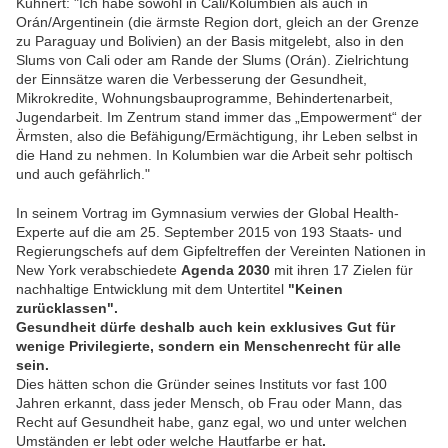
Kuhnert: "Ich habe sowohl in Cali/Kolumbien als auch in
Orán/Argentinein (die ärmste Region dort, gleich an der Grenze
zu Paraguay und Bolivien) an der Basis mitgelebt, also in den
Slums von Cali oder am Rande der Slums (Orán). Zielrichtung
der Einnsätze waren die Verbesserung der Gesundheit,
Mikrokredite, Wohnungsbauprogramme, Behindertenarbeit,
Jugendarbeit. Im Zentrum stand immer das „Empowerment“ der
Ärmsten, also die Befähigung/Ermächtigung, ihr Leben selbst in
die Hand zu nehmen. In Kolumbien war die Arbeit sehr poltisch
und auch gefährlich."
In seinem Vortrag im Gymnasium verwies der Global Health-
Experte auf die am 25. September 2015 von 193 Staats- und
Regierungschefs auf dem Gipfeltreffen der Vereinten Nationen in
New York verabschiedete
Agenda 2030
mit ihren 17 Zielen für
nachhaltige Entwicklung mit dem Untertitel
"Keinen
zurücklassen".
Gesundheit dürfe deshalb auch kein exklusives Gut für
wenige Privilegierte, sondern ein Menschenrecht für alle
sein.
Dies hätten schon
die
Gründer seines Instituts
vor fast 100
Jahren erkannt, dass jeder Mensch,
ob Frau oder Mann, das
Recht auf Gesundheit habe,
ganz egal, wo und unter welchen
Umständen er lebt
oder welche Hautfarbe er hat
.