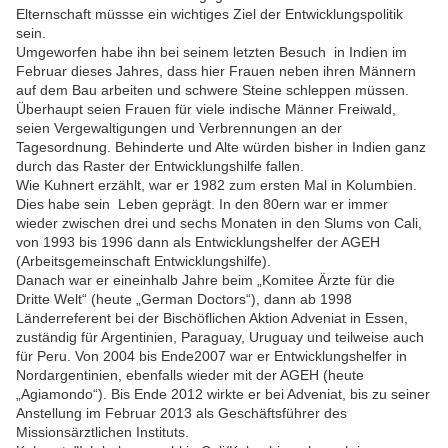
Elternschaft müssse ein wichtiges Ziel der Entwicklungspolitik
sein.
Umgeworfen habe ihn bei seinem letzten Besuch in Indien im
Februar dieses Jahres, dass hier Frauen neben ihren Männern
auf dem Bau arbeiten und schwere Steine schleppen müssen.
Überhaupt seien Frauen für viele indische Männer Freiwald,
seien Vergewaltigungen und Verbrennungen an der
Tagesordnung. Behinderte und Alte würden bisher in Indien ganz
durch das Raster der Entwicklungshilfe fallen.
Wie Kuhnert erzählt, war er 1982 zum ersten Mal in Kolumbien.
Dies habe sein Leben geprägt. In den 80ern war er immer
wieder zwischen drei und sechs Monaten in den Slums von Cali,
von 1993 bis 1996 dann als Entwicklungshelfer der AGEH
(Arbeitsgemeinschaft Entwicklungshilfe).
Danach war er eineinhalb Jahre beim „Komitee Ärzte für die
Dritte Welt“ (heute „German Doctors“), dann ab 1998
Länderreferent bei der Bischöflichen Aktion Adveniat in Essen,
zuständig für Argentinien, Paraguay, Uruguay und teilweise auch
für Peru. Von 2004 bis Ende2007 war er Entwicklungshelfer in
Nordargentinien, ebenfalls wieder mit der AGEH (heute
„Agiamondo“). Bis Ende 2012 wirkte er bei Adveniat, bis zu seiner
Anstellung im Februar 2013 als Geschäftsführer des
Missionsärztlichen Instituts.