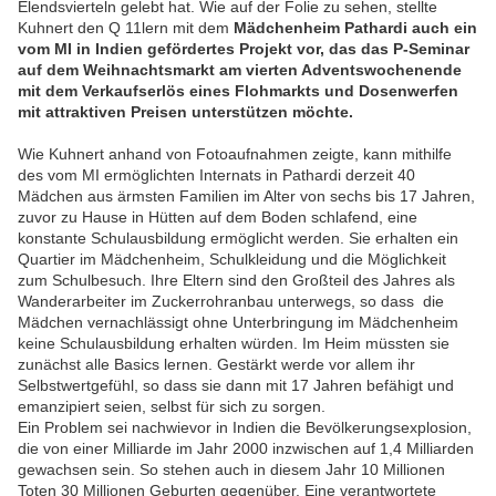
Elendsvierteln gelebt hat. Wie auf der Folie zu sehen, stellte
Kuhnert den Q 11lern mit dem
Mädchenheim Pathardi auch ein
vom MI in Indien gefördertes Projekt vor,
das das P-Seminar
auf dem Weihnachtsmarkt am vierten Adventswochenende
mit dem Verkaufserlös eines Flohmarkts und Dosenwerfen
mit attraktiven Preisen unterstützen möchte.
Wie Kuhnert anhand von Fotoaufnahmen zeigte, kann mithilfe
des vom MI ermöglichten Internats in Pathardi derzeit 40
Mädchen aus ärmsten Familien im Alter von sechs bis 17 Jahren,
zuvor zu Hause in Hütten auf dem Boden schlafend, eine
konstante Schulausbildung ermöglicht werden. Sie erhalten ein
Quartier im Mädchenheim, Schulkleidung und die Möglichkeit
zum Schulbesuch. Ihre Eltern sind den Großteil des Jahres als
Wanderarbeiter im Zuckerrohranbau unterwegs, so dass die
Mädchen vernachlässigt ohne Unterbringung im Mädchenheim
keine Schulausbildung erhalten würden. Im Heim müssten sie
zunächst alle Basics lernen. Gestärkt werde vor allem ihr
Selbstwertgefühl, so dass sie dann mit 17 Jahren befähigt und
emanzipiert seien, selbst für sich zu sorgen.
Ein Problem sei nachwievor in Indien die Bevölkerungsexplosion,
die von einer Milliarde im Jahr 2000 inzwischen auf 1,4 Milliarden
gewachsen sein. So stehen auch in diesem Jahr 10 Millionen
Toten 30 Millionen Geburten gegenüber. Eine verantwortete