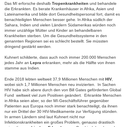
Das MI erforsche deshalb
Tropenkrankheiten
und behandele
die Erkrankten. Es berate Krankenhäuser in Afrika, Asien und
Lateinamerika und bilde dort Gesundheitspersonal fort, damit es
benachteiligten Menschen besser gehe.
In Afrika südlich der
Sahara, Indien und vielen
Ländern Südamerikas würden noch
immer unzählige
Mütter und Kinder an behandelbaren
Krankheiten sterben.
Um die Gesundheitssysteme in den
genannten
Regionen sei es schlecht bestellt. Sie müssten
dringend
gestärkt werden.
Kuhnert schilderte, dass auch noch immer 200.000 Menschen
jedes Jahr an
Lepra
erkranken, mehr als die Hälfte von ihnen
stamme aus Indien.
Ende 2018 lebten weltweit 37,9 Millionen Menschen mit
HIV
,
wobei sich 1,7 Millionen Menschen neu invizierten. In Sachen
HIV habe sich abere durch den von Bill Gates geförderten Global
Fund weltweit viel zum Positiven geändert. Erkrankte Menschen
in Afrika seien aber, so der MI-Geschäftsführer gegenüber
Patienten aus Europa noch immer stark benachteiligt, da ihnen
nur ein Drittel der 30 HIV-Medikamente zur Verfügung stünden.
In armen Ländern sind laut Kuhnert nicht nur
Infektionskrankheiten ein großes Problem, genauso drastisch