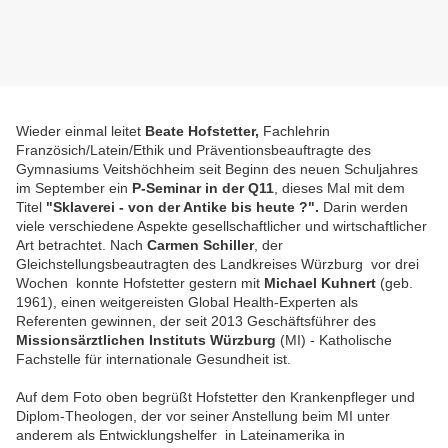
Wieder einmal leitet
Beate Hofstetter,
Fachlehrin
Französich/Latein/Ethik und Präventionsbeauftragte des
Gymnasiums Veitshöchheim seit Beginn des neuen Schuljahres
im September ein
P-Seminar in der Q11
, dieses Mal mit dem
Titel
"Sklaverei - von der Antike bis heute ?".
Darin werden
viele verschiedene Aspekte gesellschaftlicher und wirtschaftlicher
Art betrachtet. Nach
Carmen Schiller
, der
Gleichstellungsbeautragten des Landkreises Würzburg vor drei
Wochen
konnte Hofstetter
gestern mit
Michael Kuhnert
(geb.
1961), einen
weitgereisten Global Health-Experten als
Referenten gewinnen, der
seit 2013 Geschäftsführer des
Missionsärztlichen Instituts Würzburg
(MI) - Katholische
Fachstelle für internationale Gesundheit ist.
Auf dem Foto oben begrüßt Hofstetter
den Krankenpfleger und
Diplom-Theologe
n, der vor seiner Anstellung beim MI unter
anderem als Entwicklungshelfer in Lateinamerika in