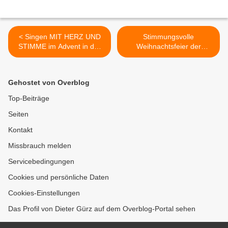
< Singen MIT HERZ UND
Stimmungsvolle
STIMME im Advent in der
Weihnachtsfeier der
Christuskirche - 800 Euro
Veitshöchheimer
Spende für die
Eigenheimer mit buntem
Kindernothilfe
Programm im Vereinsraum
Gehostet von Overblog
des Feuerwehrhauses >
Top-Beiträge
Seiten
Kontakt
Missbrauch melden
Servicebedingungen
Cookies und persönliche Daten
Cookies-Einstellungen
Das Profil von Dieter Gürz auf dem Overblog-Portal sehen