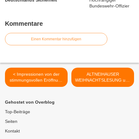
Deutschlands Sicherheit
Kommentare
Einen Kommentar hinzufügen
< Impressionen von der
ALTNEIHAUSER
stimmungsvollen Eröffnung
WEIHNACHTSLESUNG und
der schon am ersten Tag
KONZERT am 14.
gutbesuchten
Dezember 2019, 19.30 Uhr
Veitshöchheimer
in den Mainfrankensälen
Gehostet von Overblog
Altortweihnacht
Veitshöchheim >
Top-Beiträge
Seiten
Kontakt