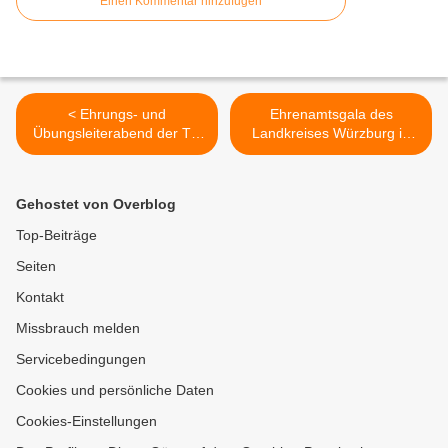
Einen Kommentar hinzufügen
< Ehrungs- und
Ehrenamtsgala des
Übungsleiterabend der TG
Landkreises Würzburg in
Veitshöchheim – Ein Verein
den Veitshöchheimer
zwischen Tradition und
Mainfrankensälen ein
Fortschritt
märchenhafter Abend voller
Gehostet von Overblog
Zauber und Musik >
Top-Beiträge
Seiten
Kontakt
Missbrauch melden
Servicebedingungen
Cookies und persönliche Daten
Cookies-Einstellungen