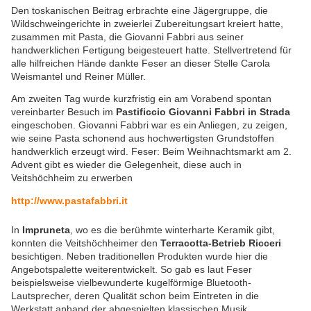
Den toskanischen Beitrag erbrachte eine Jägergruppe, die
Wildschweingerichte in zweierlei Zubereitungsart kreiert hatte,
zusammen mit Pasta, die Giovanni Fabbri aus seiner
handwerklichen Fertigung beigesteuert hatte. Stellvertretend für
alle hilfreichen Hände dankte Feser an dieser Stelle Carola
Weismantel und Reiner Müller.
Am zweiten Tag wurde kurzfristig ein am Vorabend spontan
vereinbarter Besuch im
Pastificcio Giovanni Fabbri in Strada
eingeschoben. Giovanni Fabbri war es ein Anliegen, zu zeigen,
wie seine Pasta schonend aus hochwertigsten Grundstoffen
handwerklich erzeugt wird. Feser: Beim Weihnachtsmarkt am 2.
Advent gibt es wieder die Gelegenheit, diese auch in
Veitshöchheim zu erwerben
http://www.pastafabbri.it
In
Impruneta
, wo es die berühmte winterharte Keramik gibt,
konnten die Veitshöchheimer den
Terracotta-Betrieb Ricceri
besichtigen. Neben traditionellen Produkten wurde hier die
Angebotspalette weiterentwickelt. So gab es laut Feser
beispielsweise vielbewunderte kugelförmige Bluetooth-
Lautsprecher, deren Qualität schon beim Eintreten in die
Werkstatt anhand der abgespielten klassischen Musik