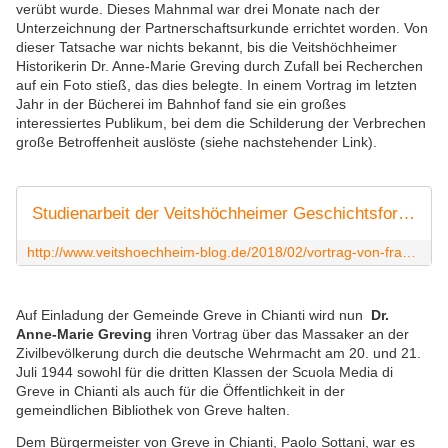
verübt wurde. Dieses Mahnmal war drei Monate nach der
Unterzeichnung der Partnerschaftsurkunde errichtet worden. Von
dieser Tatsache war nichts bekannt, bis die Veitshöchheimer
Historikerin Dr. Anne-Marie Greving durch Zufall bei Recherchen
auf ein Foto stieß, das dies belegte. In einem Vortrag im letzten
Jahr in der Bücherei im Bahnhof fand sie ein großes
interessiertes Publikum, bei dem die Schilderung der Verbrechen
große Betroffenheit auslöste (siehe nachstehender Link).
Studienarbeit der Veitshöchheimer Geschichtsforscherin Dr. Anne-Marie Greving offenbart: Nazi-Schergen richteten auch in der italienischen Partnerstadt Greve in Chianti ein kriegsverbrecherisches Massaker an. - Veitshöchheim News
http://www.veitshoechheim-blog.de/2018/02/vortrag-von-frau-dr.anne-marie-greving.html
Auf Einladung der Gemeinde Greve in Chianti wird nun
Dr.
Anne-Marie Greving
ihren Vortrag über das Massaker an der
Zivilbevölkerung durch die deutsche Wehrmacht am 20. und 21.
Juli 1944 sowohl für die dritten Klassen der Scuola Media di
Greve in Chianti als auch für die Öffentlichkeit in der
gemeindlichen Bibliothek von Greve halten.
Dem Bürgermeister von Greve in Chianti, Paolo Sottani, war es