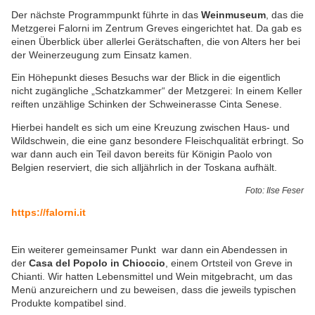
Der nächste Programmpunkt führte in das
Weinmuseum
, das die
Metzgerei Falorni im Zentrum Greves eingerichtet hat. Da gab es
einen Überblick über allerlei Gerätschaften, die von Alters her bei
der Weinerzeugung zum Einsatz kamen.
Ein Höhepunkt dieses Besuchs war der Blick in die eigentlich
nicht zugängliche „Schatzkammer“ der Metzgerei: In einem Keller
reiften unzählige Schinken der Schweinerasse Cinta Senese.
Hierbei handelt es sich um eine Kreuzung zwischen Haus- und
Wildschwein, die eine ganz besondere Fleischqualität erbringt. So
war dann auch ein Teil davon bereits für Königin Paolo von
Belgien reserviert, die sich alljährlich in der Toskana aufhält.
Foto: Ilse Feser
https://falorni.it
Ein weiterer gemeinsamer Punkt war dann ein Abendessen in
der
Casa del Popolo in Chioccio
, einem Ortsteil von Greve in
Chianti. Wir hatten Lebensmittel und Wein mitgebracht, um das
Menü anzureichern und zu beweisen, dass die jeweils typischen
Produkte kompatibel sind.