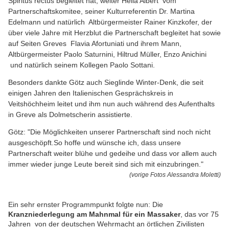
Spiritus rectus begleitet hat, weiter Hella Albert vom
Partnerschaftskomitee, seiner Kulturreferentin Dr. Martina
Edelmann und natürlich Altbürgermeister Rainer Kinzkofer, der
über viele Jahre mit Herzblut die Partnerschaft begleitet hat sowie
auf Seiten Greves Flavia Afortuniati und ihrem Mann,
Altbürgermeister Paolo Saturnini, Hiltrud Müller, Enzo Anichini
und natürlich seinem Kollegen Paolo Sottani.
Besonders dankte Götz auch Sieglinde Winter-Denk, die seit
einigen Jahren den Italienischen Gesprächskreis in
Veitshöchheim leitet und ihm nun auch während des Aufenthalts
in Greve als Dolmetscherin assistierte.
Götz:
"
Die Möglichkeiten unserer Partnerschaft sind noch nicht
ausgeschöpft.
So hoffe und wünsche ich, dass unsere
Partnerschaft weiter blühe und gedeihe und dass vor allem auch
immer wieder junge Leute bereit sind sich mit einzubringen."
(vorige Fotos Alessandra Moletti)
Ein sehr ernster Programmpunkt folgte nun: Die
Kranzniederlegung am Mahnmal für ein Massaker
, das vor 75
Jahren von der deutschen Wehrmacht an örtlichen Zivilisten