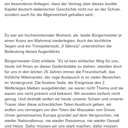
ein besonderes Anliegen, dass der Vortrag über dieses dunkle
Kapitel deutsch-italienischer Geschichte nicht nur an der Schule,
sondern auch für die Allgemeinheit gehalten wird.
Es war ein hochemotionaler Moment, als beide Bürgermeister je
einen Kranz am Mahnmal niederlegten. Auch der kirchliche
Segen und ein Trompetensolo „Il Silenzio“ unterstrichen die
Bedeutung dieses Augenblicks.
Bürgermeister Götz erklärte: "Es ist kein einfacher Weg für uns,
heute mit Ihnen an dieser Gedenkstätte zu stehen, standen doch
für uns in den letzten 25 Jahren immer die Freundschaft, das
fröhliche Miteinander, der rege Austausch in so vielen Bereichen
im Vordergrund. Die finstere Seite, die Ereignisse des 2.
Weltkrieges blieben ausgeblendet, sie waren nicht Thema und sie
waren uns nicht präsent und bekannt. Wir wussten einfach nicht
genug. Und deshalb wollen wir heute unserer Scham und unserer
Trauer über diese schrecklichen Taten Ausdruck geben, wir
wollen uns verneigen vor den Toten der Massaker von Greve.
Unser gemeinsames Europa gründet auf dem Versprechen, nie
wieder Nationalismus, nie wieder Rassismus, nie wieder Gewalt
und Hetze. Dafür müssen wir uns stark machen, dafür müssen