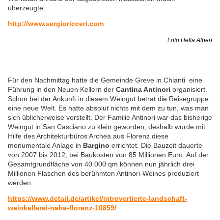
überzeugte.
http://www.sergioricceri.com
Foto Hella Albert
Für den Nachmittag hatte die Gemeinde Greve in Chianti eine
Führung in den Neuen Kellern der
Cantina Antinori
organisiert.
Schon bei der Ankunft in diesem Weingut betrat die Reisegruppe
eine neue Welt. Es hatte absolut nichts mit dem zu tun, was man
sich üblicherweise vorstellt. Der Familie Antinori war das bisherige
Weingut in San Casciano zu klein geworden, deshalb wurde mit
Hilfe des Architekturbüros Archea aus Florenz diese
monumentale Anlage in
Bargino
errichtet. Die Bauzeit dauerte
von 2007 bis 2012, bei Baukosten von 85 Millionen Euro. Auf der
Gesamtgrundfläche von 40.000 qm können nun jährlich drei
Millionen Flaschen des berühmten Antinori-Weines produziert
werden.
https://www.detail.de/artikel/
introvertierte-landschaft-
weinkellerei-nahe-florenz-
10859/