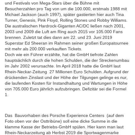
und Festivals von Mega-Stars über die Bühne mit
Besucherzahlen pro Tag von um die 100.000, erstmals 1988 mit
Michael Jackson (auch 1997), später gastierten hier auch Tina
Turner, Genesis, Pink Floyd, Rolling Stones und Robby Williams.
Die australischen Hardrock-Giganten AC/DC ließen nach 2001,
2003 und 2009 die Luft am Ring auch 2015 vor 105.000 Fans
brennen. Zuletzt tat dies dann am 22. und 23. Juni 2019
Superstar Ed Sheeran im Rahmen seiner großen Europatournee
mit mehr als 200.000 verkauften Tickets.
Doch wie ein Führer erzählte, hat die GmbH tiefrote Zahlen
hauptsächlich durch die hohen Schulden, die der Streckenumbau
im Jahr 2002 verursachte. Im April 2018 hatte die GmbH laut
Rhein-Neckar-Zeitung 27 Millionen Euro Schulden. Aufgrund der
drückenden Zinslast und der Höhe der Tilgungen gelinge es nur,
die laufenden Kosten für Instandhaltung und Wartungen in Höhe
von 705.000 Euro jährlich aufzubringen. Defizitär sei die Formel
1.
Das Bauvorhaben des Porsche Experience Centers (auf dem
Foto oben vor der Osttribüne) soll eine dicke Summe in die
klamme Kasse der Betriebs-GmbH spülen. Hier kann man laut
Rhein-Neckarzeitung ab Herbst 2019 die Sportwagenmarke