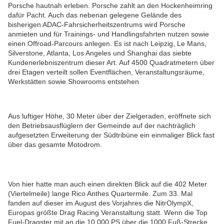
Porsche hautnah erleben. Porsche zahlt an den Hockenheimring
dafür Pacht. Auch das nebenan gelegene Gelände des
bisherigen ADAC-Fahrsicherheitszentrums wird Porsche
anmieten und für Trainings- und Handlingsfahrten nutzen sowie
einen Offroad-Parcours anlegen. Es ist nach Leipzig, Le Mans,
Silverstone, Atlanta, Los Angeles und Shanghai das siebte
Kundenerlebniszentrum dieser Art. Auf 4500 Quadratmetern über
drei Etagen verteilt sollen Eventflächen, Veranstaltungsräume,
Werkstätten sowie Showrooms entstehen
Aus luftiger Höhe, 30 Meter über der Zielgeraden, eröffnete sich
den Betriebsausflüglern der Gemeinde auf der nachträglich
aufgesetzten Erweiterung der Südtribüne ein einmaliger Blick fast
über das gesamte Motodrom.
Von hier hatte man auch einen direkten Blick auf die 402 Meter
(Viertelmeile) lange Rico Anthes Quartermile. Zum 33. Mal
fanden auf dieser im August des Vorjahres die NitrOlympX,
Europas größte Drag Racing Veranstaltung statt. Wenn die Top
Fuel-Dragster mit an die 10.000 PS über die 1000 Fuß-Strecke