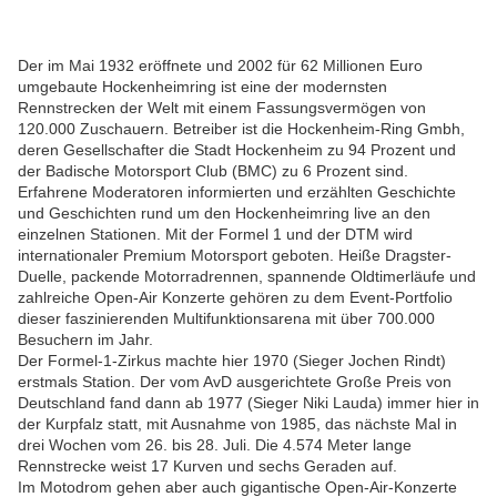
D
er im Mai 1932 eröffnete und 2002 für 62 Millionen Euro
umgebaute Hockenheimring ist eine der modernsten
Rennstrecken der Welt mit einem Fassungsvermögen von
120.000 Zuschauern. Betreiber ist die Hockenheim-Ring Gmbh,
deren Gesellschafter die Stadt Hockenheim zu 94 Prozent und
der Badische Motorsport Club (BMC) zu 6 Prozent sind.
Erfahrene Moderatoren informierten und erzählten Geschichte
und Geschichten rund um den Hockenheimring live an den
einzelnen Stationen. Mit der Formel 1 und der DTM wird
internationaler Premium Motorsport geboten. Heiße Dragster-
Duelle, packende Motorradrennen, spannende Oldtimerläufe und
zahlreiche Open-Air Konzerte gehören zu dem Event-Portfolio
dieser faszinierenden Multifunktionsarena mit über 700.000
Besuchern im Jahr.
Der Formel-1-Zirkus machte hier 1970 (Sieger Jochen Rindt)
erstmals Station. Der vom AvD ausgerichtete Große Preis von
Deutschland fand dann ab 1977 (Sieger Niki Lauda) immer hier in
der Kurpfalz statt, mit Ausnahme von 1985, das nächste Mal in
drei Wochen vom 26. bis 28. Juli. Die 4.574 Meter lange
Rennstrecke weist 17 Kurven und sechs Geraden auf.
Im Motodrom gehen aber auch gigantische Open-Air-Konzerte