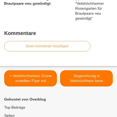
Brautpaare neu gewürdigt
Kommentare
Einen Kommentar hinzufügen
< Veitshöchheimer Grüne
Siegerehrung in
erstellten Flyer mit
Veitshöchheim beim
Ratschlägen für einen
Fahrradwettbewerb
naturnahen Garten
Stadtradeln 2019: 150
Teilnehmer setzten ein
Gehostet von Overblog
Zeichen für
Radverkehrsförderung und
Top-Beiträge
Klimaschutz >
Seiten