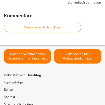
Kommentare
Einen Kommentar hinzufügen
< Marina Veitshöchheim:
Veitshöchheimer
Spatenstich für Slipanlage
Rathausbedienstete
erfolgt
tauchten auf dem
Hockenheimring in die Welt
des Rennsports ein >
Gehostet von Overblog
Top-Beiträge
Seiten
Kontakt
Missbrauch melden