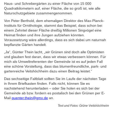
Haus- und Schrebergärten zu einer Fläche von 15 000
Quadratkilometern auf, einer Fläche, die so groß ist, wie alle
Naturschutzgebiete zusammengenommen.
Von Peter Berthold, dem ehemaligen Direktor des Max-Planck-
Instituts für Ornithologie, stammt das Beispiel, dass schon bei
einem Zehntel dieser Fläche dreißig Millionen Singvögel eine
Heimat finden und ihre Jungen aufziehen könnten.
Voraussetzung wäre allerdings, dass es sich dabei um naturnah
bepflanzte Gärten handelt.
„Ja“, Günter Thein lacht, „wir Grünen sind doch alle Optimisten
und glauben fest daran, dass wir etwas verbessern können. Für
mich als Umweltreferenten der Gemeinde ist es auf jeden Fall
eine schöne Vorstellung, dass das blumenfreundliche, park- und
gartenreiche Veitshöchheim dazu einen Beitrag leistet.“
Das sechseitige Faltblatt sollten Sie im Laufe der nächsten Tage
in Ihrem Briefkasten finden. Falls nicht, können Sie es
nachstehend herunterladen – oder Sie holen es sich bei der
Gemeinde ab bzw. fordern es postalisch bei den Grünen per E-
Mail
quenter.thein@gmx.de
an.
Text und Fotos: Grüne Veitshöchheim