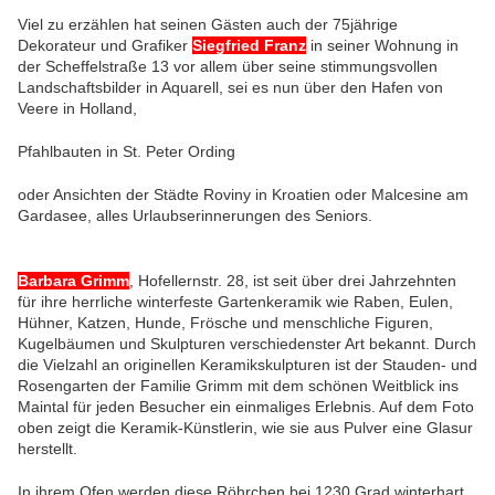
Viel zu erzählen hat seinen Gästen auch der 75jährige
Dekorateur und Grafiker
Siegfried Franz
in seiner Wohnung in
der Scheffelstraße 13 vor allem über seine stimmungsvollen
Landschaftsbilder in Aquarell, sei es nun über den Hafen von
Veere in Holland,
Pfahlbauten in St. Peter Ording
oder Ansichten der Städte Roviny in Kroatien oder Malcesine am
Gardasee, alles Urlaubserinnerungen des Seniors.
Barbara Grimm
, Hofellernstr. 28, ist seit über drei Jahrzehnten
für ihre herrliche winterfeste Gartenkeramik wie Raben, Eulen,
Hühner, Katzen, Hunde, Frösche und menschliche Figuren,
Kugelbäumen und Skulpturen verschiedenster Art bekannt. Durch
die
Vielzahl an originellen Keramikskulpturen ist der Stauden- und
Rosengarten der Familie Grimm mit dem schönen Weitblick ins
Maintal für jeden Besucher ein einmaliges Erlebnis. Auf dem Foto
oben zeigt die Keramik-Künstlerin, wie sie aus Pulver eine Glasur
herstellt.
In ihrem Ofen
werden diese Röhrchen bei 1230 Grad winterhart