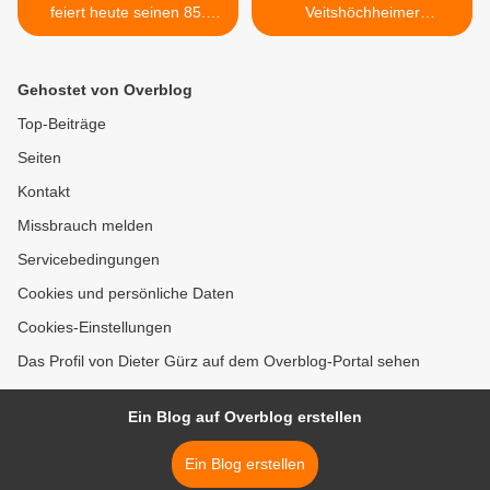
feiert heute seinen 85.
Veitshöchheimer
Geburtstag -
NaturFreundehaus am 25.
Jahrzehntelang engagierte
Mai: Patrick Friedl gibt
sich der Bücher-Freak im
einen Einblick in die Arbeit
Gehostet von Overblog
MGV und in der Pfarrei St.
eines
Vitus
Landtagsabgeordneten >
Top-Beiträge
Seiten
Kontakt
Missbrauch melden
Servicebedingungen
Cookies und persönliche Daten
Cookies-Einstellungen
Das Profil von Dieter Gürz auf dem Overblog-Portal sehen
Ein Blog auf Overblog erstellen
Ein Blog erstellen