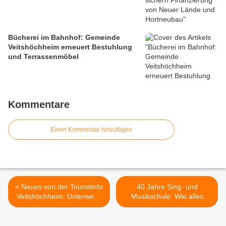
Bücherei im Bahnhof: Gemeinde
Veitshöchheim erneuert Bestuhlung
und Terrassenmöbel
Kommentare
Einen Kommentar hinzufügen
< Neues von der Touristinfo
40 Jahre Sing- und
Veitshöchheim: Unterwegs
Musikschule: Wie alles
mit Tag- und Nachtwächter
begann - Die neue
am 18. Mai und
Musikschule startete mit
Naturführung zur Ruine
Fortissimo >