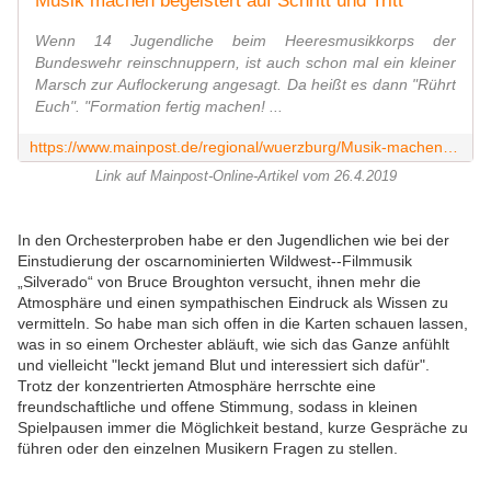
Musik machen begeistert auf Schritt und Tritt
Wenn 14 Jugendliche beim Heeresmusikkorps der
Bundeswehr reinschnuppern, ist auch schon mal ein kleiner
Marsch zur Auflockerung angesagt. Da heißt es dann "Rührt
Euch". "Formation fertig machen! ...
https://www.mainpost.de/regional/wuerzburg/Musik-machen-begeistert-auf-Schritt-und-Tritt;art736,10226679
Link auf Mainpost-Online-Artikel vom 26.4.2019
In den Orchesterproben habe er den Jugendlichen wie bei der
Einstudierung der oscarnominierten Wildwest--Filmmusik
„Silverado“ von Bruce Broughton versucht, ihnen mehr die
Atmosphäre und einen sympathischen Eindruck als Wissen zu
vermitteln. So habe man sich offen in die Karten schauen lassen,
was in so einem Orchester abläuft, wie sich das Ganze anfühlt
und vielleicht "leckt jemand Blut und interessiert sich dafür".
Trotz der konzentrierten Atmosphäre herrschte eine
freundschaftliche und offene Stimmung, sodass in kleinen
Spielpausen immer die Möglichkeit bestand, kurze Gespräche zu
führen oder den einzelnen Musikern Fragen zu stellen.