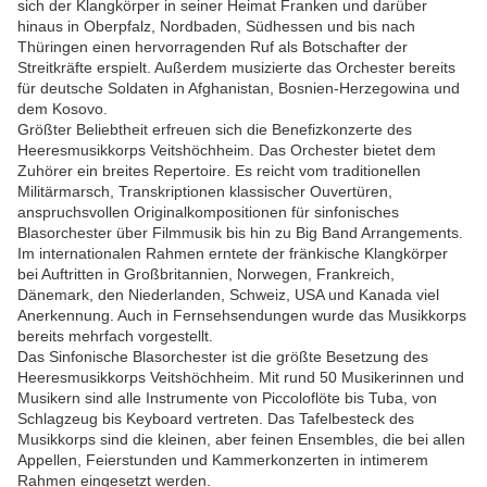
sich der Klangkörper in seiner Heimat Franken und darüber
hinaus in Oberpfalz, Nordbaden, Südhessen und bis nach
Thüringen einen hervorragenden Ruf als Botschafter der
Streitkräfte erspielt. Außerdem musizierte das Orchester bereits
für deutsche Soldaten in Afghanistan, Bosnien-Herzegowina und
dem Kosovo.
Größter Beliebtheit erfreuen sich die Benefizkonzerte des
Heeresmusikkorps Veitshöchheim. Das Orchester bietet dem
Zuhörer ein breites Repertoire. Es reicht vom traditionellen
Militärmarsch, Transkriptionen klassischer Ouvertüren,
anspruchsvollen Originalkompositionen für sinfonisches
Blasorchester über Filmmusik bis hin zu Big Band Arrangements.
Im internationalen Rahmen erntete der fränkische Klangkörper
bei Auftritten in Großbritannien, Norwegen, Frankreich,
Dänemark, den Niederlanden, Schweiz, USA und Kanada viel
Anerkennung. Auch in Fernsehsendungen wurde das Musikkorps
bereits mehrfach vorgestellt.
Das Sinfonische Blasorchester ist die größte Besetzung des
Heeresmusikkorps Veitshöchheim. Mit rund 50 Musikerinnen und
Musikern sind alle Instrumente von Piccoloflöte bis Tuba, von
Schlagzeug bis Keyboard vertreten. Das Tafelbesteck des
Musikkorps sind die kleinen, aber feinen Ensembles, die bei allen
Appellen, Feierstunden und Kammerkonzerten in intimerem
Rahmen eingesetzt werden.