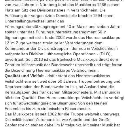
von zwei Jahren in Nürnberg fand das Musikkorps 1966 seinen
Platz am Sitz des Divisionsstabes in Veitshöchheim. Die
Auflösung der vorgesetzten Dienststelle brachte 1994 einen
Unterstellungswechsel unter das
Führungsunterstützungsregiment 40 in Mainz und sieben Jahre
später unter das Führungsunterstützungsregiment 50 in
Sigmaringen mit sich. Ende 2002 wurde das Heeresmusikkorps
12 im Zuge weiterer struktureller Veränderungen dem
Kommandeur der Divisionstruppen - der neu in Veitshöchheim
aufgestellten Division Luftbewegliche Operationen - (DLO),
anvertraut. Seit 2013 ist das fränkische Musikkorps direkt dem
Zentrum Militärmusik der Bundeswehr unterstellt und trägt fortan
die Bezeichnung Heeresmusikkorps Veitshöchheim.
Qualität und Vielfalt
- dafür steht das Heeresmusikkorps
Veitshöchheim seit weit über 50 Jahren. Truppenbetreuung und
Repräsentation der Bundeswehr im In- und Ausland sind die
Kernaufgaben des fränkischen Militärorchesters. Militärmusik in
höchster Qualität. Das Heeresmusikkorps Veitshöchheim verbürgt
sich für abwechslungsreiche Blasmusik: Von den kleinen
Ensembles bis zum sinfonischen Blasorchester.
Das Musikkorps ist seit 1962 für die Truppe weltweit unterwegs.
Die militärischen Zeremonielle, wie Appelle und der Große
Zapfenstreich stehen dabei im Mittelpunkt. Mit seiner Musik hat