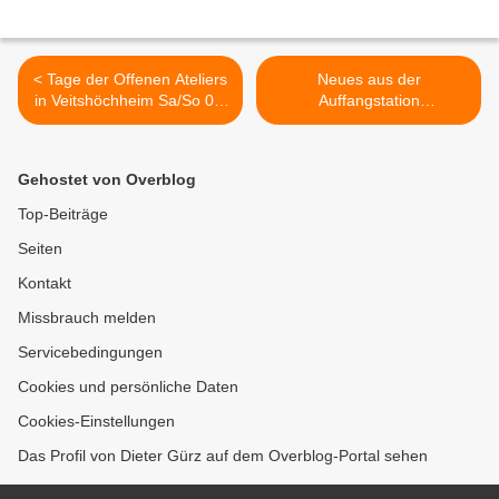
< Tage der Offenen Ateliers
Neues aus der
in Veitshöchheim Sa/So 04.
Auffangstation
– 05. Mai, 14:00 – 19:00
Veitshöchheim des Vereins
Uhr mit fünf Künstlerinnen
Greifvogel- und Eulenhilfe
und einem Künstler
Würzburg e.V. - Die
Gehostet von Overblog
Hochsaison für Jungtiere
hat begonnen >
Top-Beiträge
Seiten
Kontakt
Missbrauch melden
Servicebedingungen
Cookies und persönliche Daten
Cookies-Einstellungen
Das Profil von Dieter Gürz auf dem Overblog-Portal sehen