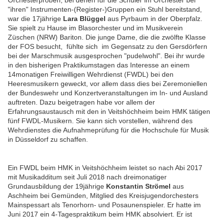
Orchesterproben, bei denen für die Schüler im Orchester bei
"ihren" Instrumenten-(Register-)Gruppen ein Stuhl bereitstand,
war die 17jährige
Lara Blüggel
aus Pyrbaum in der Oberpfalz.
Sie spielt zu Hause im Blasorchester und im Musikverein
Züschen (NRW) Bariton. Die junge Dame, die die zwölfte Klasse
der FOS besucht, fühlte sich im Gegensatz zu den Gersdörfern
bei der Marschmusik ausgesprochen "pudelwohl". Bei ihr wurde
in den bisherigen Praktikumstagen das Interesse an einem
14monatigen Freiwilligen Wehrdienst (FWDL) bei den
Heeresmusikern geweckt, vor allem dass dies bei Zeremoniellen
der Bundeswehr und Konzertveranstaltungen im In- und Ausland
auftreten. Dazu beigetragen habe vor allem der
Erfahrungsaustausch mit den in Veitshöchheim beim HMK tätigen
fünf FWDL-Musikern. Sie kann sich vorstellen, während des
Wehrdienstes die Aufnahmeprüfung für die Hochschule für Musik
in Düsseldorf zu schaffen.
Ein FWDL beim HMK in Veitshöchheim leistet so nach Abi 2017
mit Musikadditum seit Juli 2018 nach dreimonatiger
Grundausbildung der 19jährige
Konstantin Strömel
aus
Aschheim bei Gemünden, Mitglied des Kreisjugendorchesters
Mainspessart als Tenorhorn- und Posaunenspieler. Er hatte im
Juni 2017 ein 4-Tagespraktikum beim HMK absolviert. Er ist