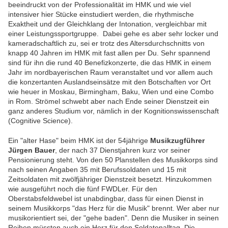
beeindruckt von der Professionalität im HMK und wie viel
intensiver hier Stücke einstudiert werden, die rhythmische
Exaktheit und der Gleichklang der Intonation, vergleichbar mit
einer Leistungssportgruppe. Dabei gehe es aber sehr locker und
kameradschaftlich zu, sei er trotz des Altersdurchschnitts von
knapp 40 Jahren im HMK mit fast allen per Du. Sehr spannend
sind für ihn die rund 40 Benefizkonzerte, die das HMK in einem
Jahr im nordbayerischen Raum veranstaltet und vor allem auch
die konzertanten Auslandseinsätze mit den Botschaften vor Ort
wie heuer in Moskau, Birmingham, Baku, Wien und eine Combo
in Rom. Strömel schwebt aber nach Ende seiner Dienstzeit ein
ganz anderes Studium vor, nämlich in der
Kognitionswissenschaft
(Cognitive Science).
Ein "alter Hase" beim HMK ist der 54jährige
Musikzugführer
Jürgen Bauer
, der nach 37 Dienstjahren kurz vor seiner
Pensionierung steht. Von den 50 Planstellen des Musikkorps sind
nach seinen Angaben 35 mit Berufssoldaten und 15 mit
Zeitsoldaten mit zwölfjähriger Dienstzeit besetzt. Hinzukommen
wie ausgeführt noch die fünf FWDLer. Für den
Oberstabsfeldwebel ist unabdingbar, dass für einen Dienst in
seinem Musikkorps "das Herz für die Musik" brennt. Wer aber nur
musikorientiert sei, der "gehe baden". Denn die Musiker in seinen
Reihen müssten auch ein Herz für den Soldatenalltag. Die