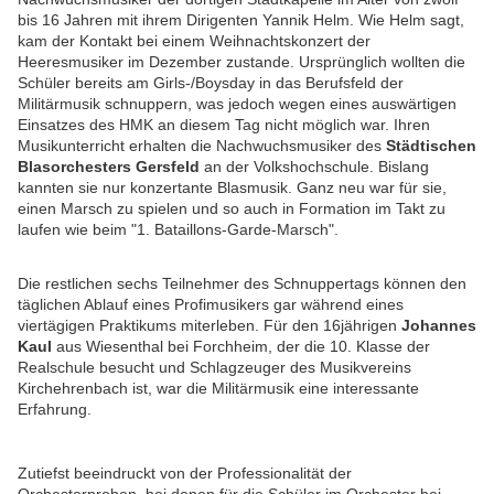
bis 16 Jahren mit ihrem Dirigenten Yannik Helm. Wie Helm sagt,
kam der Kontakt bei einem Weihnachtskonzert der
Heeresmusiker im Dezember zustande. Ursprünglich wollten die
Schüler bereits am Girls-/Boysday in das Berufsfeld der
Militärmusik schnuppern, was jedoch wegen eines auswärtigen
Einsatzes des HMK an diesem Tag nicht möglich war. Ihren
Musikunterricht erhalten die Nachwuchsmusiker des
Städtischen
Blasorchesters Gersfeld
an der Volkshochschule. Bislang
kannten sie nur konzertante Blasmusik. Ganz neu war für sie,
einen Marsch zu spielen und so auch in Formation im Takt zu
laufen wie beim "1. Bataillons-Garde-Marsch".
Die restlichen sechs Teilnehmer des Schnuppertags können den
täglichen Ablauf eines Profimusikers gar während eines
viertägigen Praktikums miterleben. Für den 16jährigen
Johannes
Kaul
aus Wiesenthal bei Forchheim, der die 10. Klasse der
Realschule besucht und Schlagzeuger des Musikvereins
Kirchehrenbach ist, war die Militärmusik eine interessante
Erfahrung.
Zutiefst beeindruckt von der Professionalität der