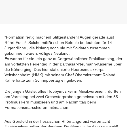
"Formation fertig machen! Stillgestanden! Augen gerade aus!
Rührt Euch!" Solche militärischen Befehle bedeuteten für 14
Jugendliche , die bislang noch nie mit Soldaten zusammen
gekommen waren, völliges Neuland.
Es war so für sie ein ganz außergewöhnlicher Praktikumstag, der
am vorletzten Ferientag in der Balthasar-Neumann-Kaserne über
die Bühne ging. Das hier stationierte Heeresmusikkorps
Veitshöchheim (HMK) mit seinem Chef Oberstleutnant Roland
Kahle hatte zum Schnuppertag eingeladen.
Die jungen Gäste, alles Hobbymusiker in Musikvereinen, durften
am Vormittag bei zwei Orchesterproben gemeinsam mit den 55
Profimusikern musizieren und am Nachmittag beim
Formationsmarschieren mitmachen.
Aus Gersfeld in der hessischen Rhön angereist waren acht
Nachwuchsmusiker der dortigen Stadtkapelle im Alter von zwölf