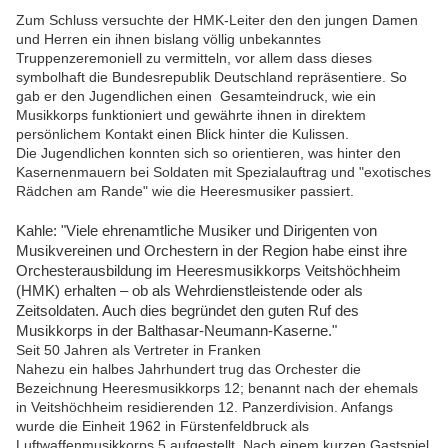
Zum Schluss versuchte der HMK-Leiter den den jungen Damen
und Herren ein ihnen bislang völlig unbekanntes
Truppenzeremoniell zu vermitteln, vor allem dass dieses
symbolhaft die Bundesrepublik Deutschland repräsentiere. So
gab er den Jugendlichen einen Gesamteindruck, wie ein
Musikkorps funktioniert und gewährte ihnen in direktem
persönlichem Kontakt einen Blick hinter die Kulissen.
Die Jugendlichen konnten sich so orientieren, was hinter den
Kasernenmauern bei Soldaten mit Spezialauftrag und "exotisches
Rädchen am Rande" wie die Heeresmusiker passiert.
Kahle: "Viele ehrenamtliche Musiker und Dirigenten von
Musikvereinen und Orchestern in der Region habe einst ihre
Orchesterausbildung im Heeresmusikkorps Veitshöchheim
(HMK) erhalten – ob als Wehrdienstleistende oder als
Zeitsoldaten. Auch dies begründet den guten Ruf des
Musikkorps in der Balthasar-Neumann-Kaserne."
Seit 50 Jahren als Vertreter in Franken
Nahezu ein halbes Jahrhundert trug das Orchester die
Bezeichnung Heeresmusikkorps 12; benannt nach der ehemals
in Veitshöchheim residierenden 12. Panzerdivision. Anfangs
wurde die Einheit 1962 in Fürstenfeldbruck als
Luftwaffenmusikkorps 5 aufgestellt. Nach einem kurzen Gastspiel