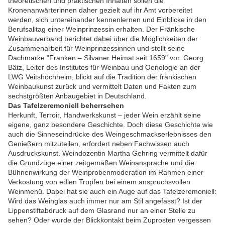
theoretischen und praktischen Inhalten sollen die
Kronenanwärterinnen daher gezielt auf ihr Amt vorbereitet
werden, sich untereinander kennenlernen und Einblicke in den
Berufsalltag einer Weinprinzessin erhalten. Der Fränkische
Weinbauverband berichtet dabei über die Möglichkeiten der
Zusammenarbeit für Weinprinzessinnen und stellt seine
Dachmarke "Franken – Silvaner Heimat seit 1659" vor. Georg
Bätz, Leiter des Institutes für Weinbau und Oenologie an der
LWG Veitshöchheim, blickt auf die Tradition der fränkischen
Weinbaukunst zurück und vermittelt Daten und Fakten zum
sechstgrößten Anbaugebiet in Deutschland.
Das Tafelzeremoniell beherrschen
Herkunft, Terroir, Handwerkskunst – jeder Wein erzählt seine
eigene, ganz besondere Geschichte. Doch diese Geschichte wie
auch die Sinneseindrücke des Weingeschmackserlebnisses den
Genießern mitzuteilen, erfordert neben Fachwissen auch
Ausdruckskunst. Weindozentin Martha Gehring vermittelt dafür
die Grundzüge einer zeitgemäßen Weinansprache und die
Bühnenwirkung der Weinprobenmoderation im Rahmen einer
Verkostung von edlen Tropfen bei einem anspruchsvollen
Weinmenü. Dabei hat sie auch ein Auge auf das Tafelzeremoniell:
Wird das Weinglas auch immer nur am Stil angefasst? Ist der
Lippenstiftabdruck auf dem Glasrand nur an einer Stelle zu
sehen? Oder wurde der Blickkontakt beim Zuprosten vergessen