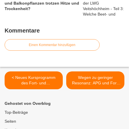
und Balkonpflanzen trotzen Hitze und
Trockenheit?
Kommentare
Einen Kommentar hinzufügen
< Neues Kursprogramm
Wegen zu geringer
des Fort- und
Resonanz: APG und Ford
Weiterbildungszentrums im
stellen in Veitshöchheim
St. Markushof im grünen
den Betrieb des
Veitshöchheimer Ortsteil
Carsharing-Autos am
Gehostet von Overblog
Gadheim
Bahnhof zum 15. Februar
2019 ersatzlos ein >
Top-Beiträge
Seiten