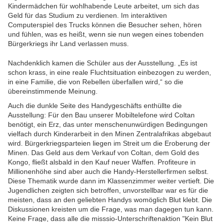
Kindermädchen für wohlhabende Leute arbeitet, um sich das
Geld für das Studium zu verdienen. Im interaktiven
Computerspiel des Trucks können die Besucher sehen, hören
und fühlen, was es heißt, wenn sie nun wegen eines tobenden
Bürgerkriegs ihr Land verlassen muss.
Nachdenklich kamen die Schüler aus der Ausstellung. „Es ist
schon krass, in eine reale Fluchtsituation einbezogen zu werden,
in eine Familie, die von Rebellen überfallen wird,“ so die
übereinstimmende Meinung.
Auch die dunkle Seite des Handygeschäfts enthüllte die
Ausstellung: Für den Bau unserer Mobiltelefone wird Coltan
benötigt, ein Erz, das unter menschenunwürdigen Bedingungen
vielfach durch Kinderarbeit in den Minen Zentralafrikas abgebaut
wird. Bürgerkriegsparteien liegen im Streit um die Eroberung der
Minen. Das Geld aus dem Verkauf von Coltan, dem Gold des
Kongo, fließt alsbald in den Kauf neuer Waffen. Profiteure in
Millionenhöhe sind aber auch die Handy-Herstellerfirmen selbst.
Diese Thematik wurde dann im Klassenzimmer weiter vertieft. Die
Jugendlichen zeigten sich betroffen, unvorstellbar war es für die
meisten, dass an den geliebten Handys womöglich Blut klebt. Die
Diskussionen kreisten um die Frage, was man dagegen tun kann.
Keine Frage, dass alle die misssio-Unterschriftenaktion "Kein Blut