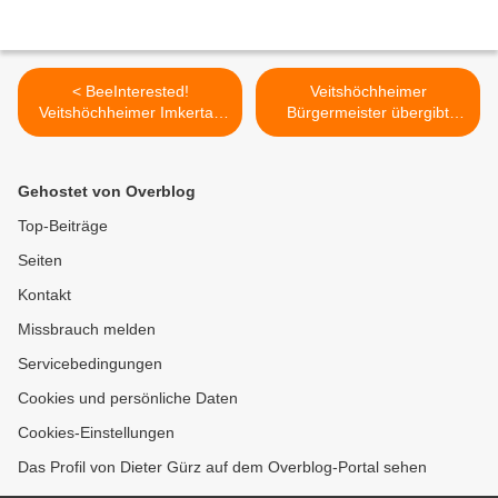
< BeeInterested!
Veitshöchheimer
Veitshöchheimer Imkertag
Bürgermeister übergibt
am 8. Juli 2018
repräsentative
Gemeindefahne an
Standortältesten der
Gehostet von Overblog
Kaserne >
Top-Beiträge
Seiten
Kontakt
Missbrauch melden
Servicebedingungen
Cookies und persönliche Daten
Cookies-Einstellungen
Das Profil von Dieter Gürz auf dem Overblog-Portal sehen