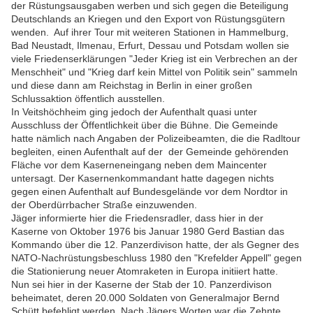
der Rüstungsausgaben werben und sich gegen die Beteiligung
Deutschlands an Kriegen und den Export von Rüstungsgütern
wenden. Auf ihrer Tour mit weiteren Stationen in Hammelburg,
Bad Neustadt, Ilmenau, Erfurt, Dessau und Potsdam wollen sie
viele Friedenserklärungen "Jeder Krieg ist ein Verbrechen an der
Menschheit" und "Krieg darf kein Mittel von Politik sein" sammeln
und diese dann am Reichstag in Berlin in einer großen
Schlussaktion öffentlich ausstellen.
In Veitshöchheim ging jedoch der Aufenthalt quasi unter
Ausschluss der Öffentlichkeit über die Bühne. Die Gemeinde
hatte nämlich nach Angaben der Polizeibeamten, die die Radltour
begleiten, einen Aufenthalt auf der der Gemeinde gehörenden
Fläche vor dem Kaserneneingang neben dem Maincenter
untersagt. Der Kasernenkommandant hatte dagegen nichts
gegen einen Aufenthalt auf Bundesgelände vor dem Nordtor in
der Oberdürrbacher Straße einzuwenden.
Jäger informierte hier die Friedensradler, dass hier in der
Kaserne von Oktober 1976 bis Januar 1980 Gerd Bastian das
Kommando über die 12. Panzerdivison hatte, der als Gegner des
NATO-Nachrüstungsbeschluss 1980 den "Krefelder Appell" gegen
die Stationierung neuer Atomraketen in Europa initiiert hatte.
Nun sei hier in der Kaserne der Stab der 10. Panzerdivison
beheimatet, deren 20.000 Soldaten von Generalmajor Bernd
Schütt befehligt werden. Nach Jägers Worten war die Zehnte