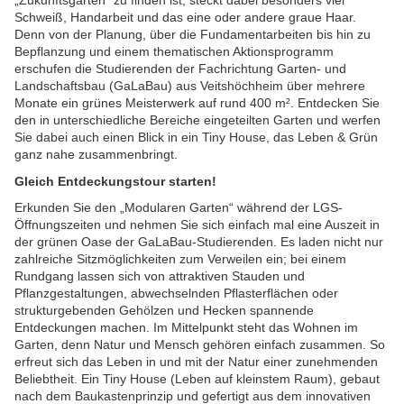
„Zukunftsgärten“ zu finden ist, steckt dabei besonders viel
Schweiß, Handarbeit und das eine oder andere graue Haar.
Denn von der Planung, über die Fundamentarbeiten bis hin zu
Bepflanzung und einem thematischen Aktionsprogramm
erschufen die Studierenden der Fachrichtung Garten- und
Landschaftsbau (GaLaBau) aus Veitshöchheim über mehrere
Monate ein grünes Meisterwerk auf rund 400 m². Entdecken Sie
den in unterschiedliche Bereiche eingeteilten Garten und werfen
Sie dabei auch einen Blick in ein Tiny House, das Leben & Grün
ganz nahe zusammenbringt.
Gleich Entdeckungstour starten!
Erkunden Sie den „Modularen Garten“ während der LGS-
Öffnungszeiten und nehmen Sie sich einfach mal eine Auszeit in
der grünen Oase der GaLaBau-Studierenden. Es laden nicht nur
zahlreiche Sitzmöglichkeiten zum Verweilen ein; bei einem
Rundgang lassen sich von attraktiven Stauden und
Pflanzgestaltungen, abwechselnden Pflasterflächen oder
strukturgebenden Gehölzen und Hecken spannende
Entdeckungen machen. Im Mittelpunkt steht das Wohnen im
Garten, denn Natur und Mensch gehören einfach zusammen. So
erfreut sich das Leben in und mit der Natur einer zunehmenden
Beliebtheit. Ein Tiny House (Leben auf kleinstem Raum), gebaut
nach dem Baukastenprinzip und gefertigt aus dem innovativen