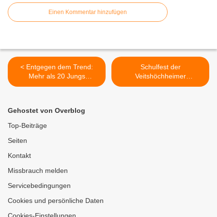
Einen Kommentar hinzufügen
< Entgegen dem Trend:
Schulfest der
Mehr als 20 Jungs
Veitshöchheimer
schwingen bei der TG
Mittelschule bot Musik,
Veitshöchheim den
Tanz, Theater und
Tischtennis-Schläger - Alle
Aktivitäten rund ums
Gehostet von Overblog
drei Jugendmannschaften
Schulhaus >
wurden Meister
Top-Beiträge
Seiten
Kontakt
Missbrauch melden
Servicebedingungen
Cookies und persönliche Daten
Cookies-Einstellungen