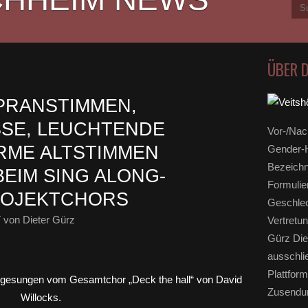
ÜBER 
PRANSTIMMEN,
SE, LEUCHTENDE
Vor-/Nac
RME ALTSTIMMEN
Gender-H
Bezeichn
EIM SING ALONG-
Formulie
ROJEKTCHORS
Geschlec
7
von Dieter Gürz
Vertretun
Gürz Die
ausschli
Plattform
Zusendun