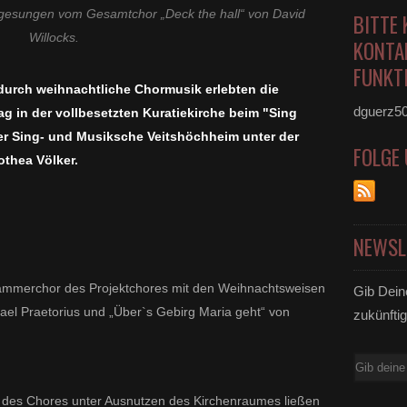
 gesungen vom Gesamtchor „Deck the hall“ von David
BITTE 
Willocks.
KONTA
FUNKTI
urch weihnachtliche Chormusik erlebten die
dguerz5
g in der vollbesetzten Kuratiekirche beim "Sing
er Sing- und Musiksche Veitshöchheim unter der
FOLGE
thea Völker.
NEWSL
ammerchor des Projektchores mit den Weihnachtsweisen
Gib Dein
ael Praetorius und „Über`s Gebirg Maria geht“ von
zukünftig
E-
Mail
g des Chores unter Ausnutzen des Kirchenraumes ließen