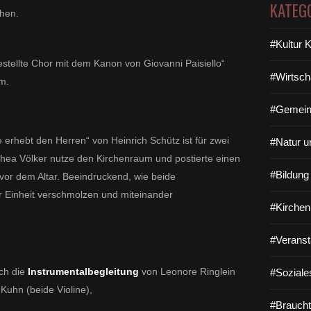
KATEG
ehen.
#Kultur 
stellte Chor mit dem Kanon von Giovanni Paisiello“
#Wirtsch
m.
#Gemein
erhebt den Herren“ von Heinrich Schütz ist für zwei
#Natur u
hea Völker nutze den Kirchenraum und postierte einen
#Bildun
or dem Altar. Beeindruckend, wie beide
 Einheit verschmolzen und miteinander
#Kirchen
#Veranst
ch die
Instrumentalbegleitung
von Leonore Ringlein
#Soziale
Kuhn (beide Violine),
#Braucht