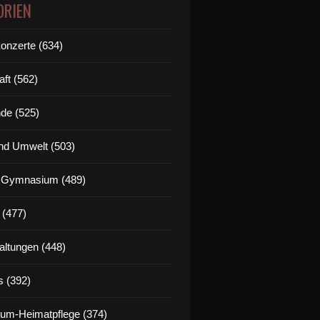
ORIEN
Konzerte (634)
aft (562)
de (525)
nd Umwelt (503)
g Gymnasium (489)
 (477)
altungen (448)
s (392)
um-Heimatpflege (374)