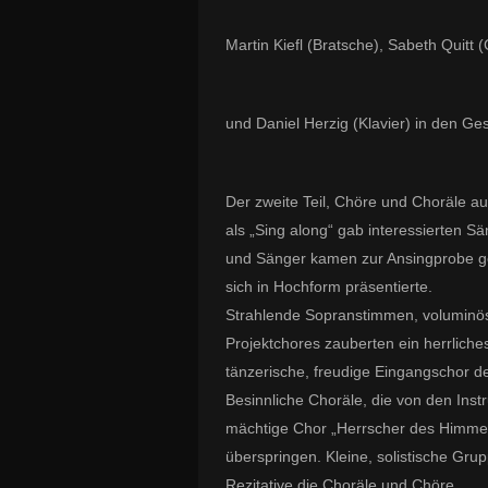
Martin Kiefl (Bratsche), Sabeth Quitt (
und Daniel Herzig (Klavier) in den Ge
Der zweite Teil, Chöre und Choräle 
als „Sing along“ gab interessierten S
und Sänger kamen zur Ansingprobe ge
sich in Hochform präsentierte.
Strahlende Sopranstimmen, voluminö
Projektchores zauberten ein herrliche
tänzerische, freudige Eingangschor d
Besinnliche Choräle, die von den Inst
mächtige Chor „Herrscher des Himmel
überspringen. Kleine, solistische G
Rezitative die Choräle und Chöre.