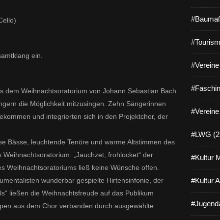
#Baumaß
Cello)
#Tourism
samtklang ein.
#Vereine 
#Faschin
aus dem Weihnachtsoratorium von Johann Sebastian Bach
ängern die Möglichkeit mitzusingen. Zehn Sängerinnen
#Vereine
kommen und integrierten sich in den Projektchor, der
#LWG (2
se Bässe, leuchtende Tenöre und warme Altstimmen des
s Weihnachtsoratorium. „Jauchzet, frohlocket“ der
#Kultur 
es Weihnachtsoratoriums ließ keine Wünsche offen.
rumentalisten wunderbar gespielte Hirtensinfonie, der
#Kultur 
s“ ließen die Weihnachtsfreude auf das Publikum
#Jugenda
ruppen aus dem Chor verbanden durch ausgewählte