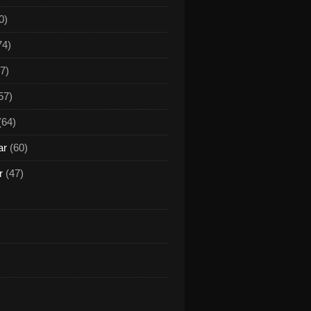
0)
74)
7)
57)
(64)
ar
(60)
r
(47)