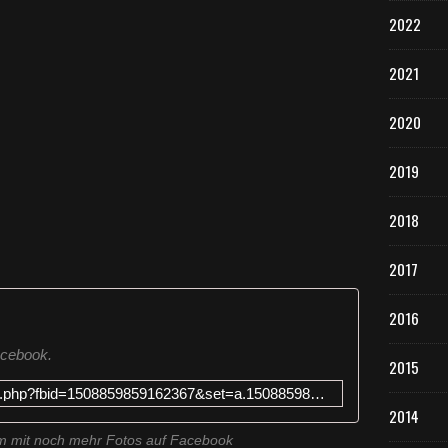
2022
2021
2020
2019
2018
2017
2016
acebook.
2015
https://www.facebook.com/photo.php?fbid=1508859859162367&set=a.1508859819162371.1073742164.100001151037013&type=3&theater
2014
um mit noch mehr Fotos auf Facebook