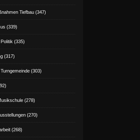
nahmen Tiefbau (347)
us (339)
Politik (335)
g (317)
 Turngemeinde (303)
92)
Musikschule (278)
Ausstellungen (270)
rbeit (268)