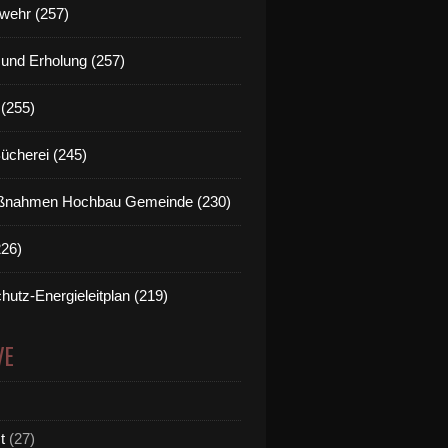
wehr (257)
t und Erholung (257)
(255)
Bücherei (245)
nahmen Hochbau Gemeinde (230)
226)
hutz-Energieleitplan (219)
VE
t
(27)