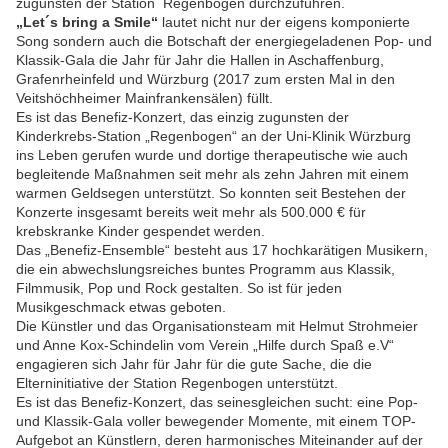
zugunsten der Station Regenbogen durchzuführen.
„Let´s bring a Smile“
lautet nicht nur der eigens komponierte
Song sondern auch die Botschaft der energiegeladenen Pop- und
Klassik-Gala die Jahr für Jahr die Hallen in Aschaffenburg,
Grafenrheinfeld und Würzburg (2017 zum ersten Mal in den
Veitshöchheimer Mainfrankensälen) füllt.
Es ist das Benefiz-Konzert, das einzig zugunsten der
Kinderkrebs-Station „Regenbogen“ an der Uni-Klinik Würzburg
ins Leben gerufen wurde und dortige therapeutische wie auch
begleitende Maßnahmen seit mehr als zehn Jahren mit einem
warmen Geldsegen unterstützt. So konnten seit Bestehen der
Konzerte insgesamt bereits weit mehr als 500.000 € für
krebskranke Kinder gespendet werden.
Das „Benefiz-Ensemble“ besteht aus 17 hochkarätigen Musikern,
die ein abwechslungsreiches buntes Programm aus Klassik,
Filmmusik, Pop und Rock gestalten. So ist für jeden
Musikgeschmack etwas geboten.
Die Künstler und das Organisationsteam mit Helmut Strohmeier
und Anne Kox-Schindelin vom Verein „Hilfe durch Spaß e.V“
engagieren sich Jahr für Jahr für die gute Sache, die die
Elterninitiative der Station Regenbogen unterstützt.
Es ist das Benefiz-Konzert, das seinesgleichen sucht: eine Pop-
und Klassik-Gala voller bewegender Momente, mit einem TOP-
Aufgebot an Künstlern, deren harmonisches Miteinander auf der