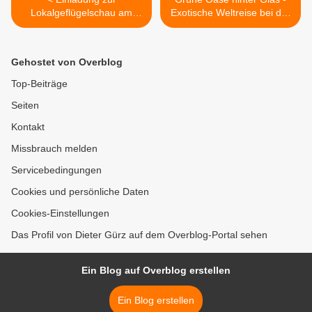
Lokalgeflügelschau am
Exotische Weltreise bei der
11./12. November 2017 in
LWG in Veitshöchheim –
der Veitshöchheimer
Besucher willkommen >
Vitusturnhalle
Gehostet von Overblog
Top-Beiträge
Seiten
Kontakt
Missbrauch melden
Servicebedingungen
Cookies und persönliche Daten
Cookies-Einstellungen
Das Profil von Dieter Gürz auf dem Overblog-Portal sehen
Ein Blog auf Overblog erstellen
Ein Blog erstellen