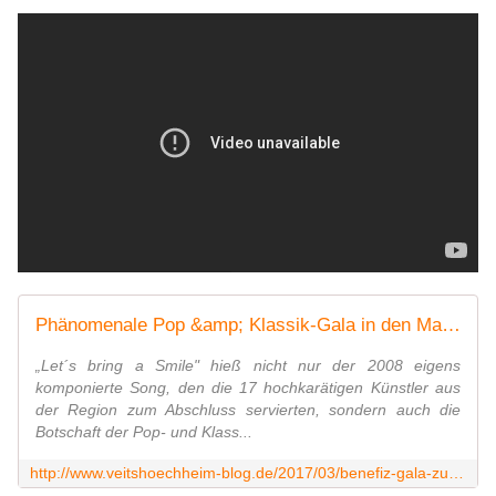
Phänomenale Pop &amp; Klassik-Gala in den Mainfrankensälen erlöst 19.000 Euro zugunsten krebskranker Kinder - Veitshöchheim News
„Let´s bring a Smile" hieß nicht nur der 2008 eigens
komponierte Song, den die 17 hochkarätigen Künstler aus
der Region zum Abschluss servierten, sondern auch die
Botschaft der Pop- und Klass...
http://www.veitshoechheim-blog.de/2017/03/benefiz-gala-zugunsten-der-station-regenbogen.html