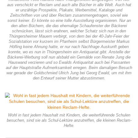
aus verschickt er Reclam und auch alte Bücher in alle Welt. Auch hat
er unzählige Prospekte, Plakate, Werbemittel, Kataloge und
Zeitschriften von und über Reclam zusammengetragen, soviel wie
sonst keiner. Er könnte so eine tolle Ausstellung organisieren. Nur an
den alten Büchern, die das ehemalige Schaufenster der Bäckerei
schmücken, lässt sich erahnen, welcher Schatz sich nun in den
Thüngersheimer Mauern verbirgt, von dem bei der 40-Jahr-Feier der
Sozialstation vor kurzem im Pfarrheim selbst Bürgermeister Markus
Höfling keine Ahnung hatte, er nur nach Nachfrage Auskunft geben
konnte, wo es nun in Thüngersheim ein Antiquariat gibt. Anstelle der
Bäckerei-Werbung soll nun alsbald ein Gemälde von Renate Jung die
Hauswand verzieren und so Ewalds Antiquaritat auch bei Passanten
auf der Hauptstraße Aufmerksamkeit erregen. Beim damaligen Besuch
war gerade der Goldschmied Ulrich Jung bei Georg Ewald, um mit ihm
den Entwurf seiner Mutter abzustimmen.
Wohl in fast jedem Haushalt mit Kindern, die weiterführende Schulen
besuchen, sind sie als Schul-Lektüre anzutreffen, die kleinen Reclam-
Hefte.