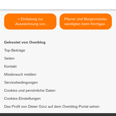
< Einladung zur
Pfarrer und Bürgermeister
Auszeichnung von
würdigten beim Kirchgang
Veitshöchheim als
der Vereine das
Fairtrade-Gemeinde am 24.
ehrenamtliche Engagement
November 2017 in der
als Kitt unserer Gesellschaft
Gehostet von Overblog
Bücherei im Bahnhof
>
Top-Beiträge
Seiten
Kontakt
Missbrauch melden
Servicebedingungen
Cookies und persönliche Daten
Cookies-Einstellungen
Das Profil von Dieter Gürz auf dem Overblog-Portal sehen