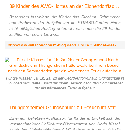
39 Kinder des AWO-Hortes an der Eichendorffschule auf Entdeckungsreise im Veitshöchheimer Heil-Kräutergarten - Veitshöchheim News
Besonders faszinierte die Kinder das Riechen, Schmecken
und Probieren der Heilpflanzen im STRABO-Garten Einen
nicht alltäglichen Ausflug unternahmen heute die 39 Kinder
im Alter von sechs bis zwölf
http://www.veitshoechheim-blog.de/2017/08/39-kinder-des-awo-hortes-an-der-eichendorffschule-auf-entdeckungsreise-im-veitshochheimer-krauterheilgarten.html
Für die Klassen 1a, 1b, 2a, 2b der Georg-Anton-Urlaub Grundschule in
Thüngersheim hatte Ewald bei ihrem Besuch nach den Sommerferien
gar ein wärmendes Feuer aufgebaut.
Thüngersheimer Grundschüler zu Besuch im Veitshöchheimer Heilkräuter-Bürgergarten - Veitshöchheim News
Zu einem beliebten Ausflugsort für Kinder entwickelt sich der
Veitshöchheimer Heilkräuter-Bürgergarten von Karin Kissel.
Nach dem Veitshöchheimer AWO-Schulhort freuten sich die