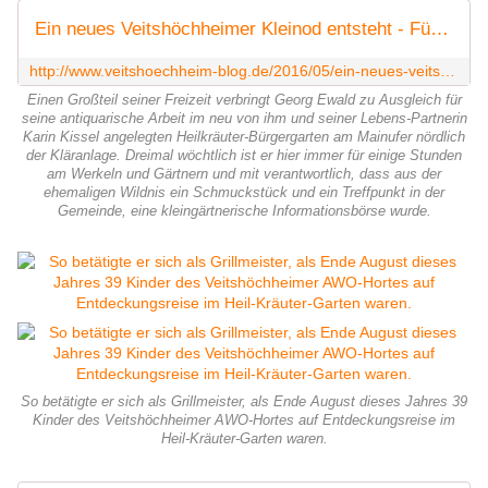
Ein neues Veitshöchheimer Kleinod entsteht - Für jedermann offener Bürgergarten der Architektin Karin Kissel am Mainufer mit Strabo-Heilkräutern aus dem 9. Jahrhundert nimmt immer mehr Gestalt an - Veitshöchheim News
http://www.veitshoechheim-blog.de/2016/05/ein-neues-veitshochheimer-kleinod-entsteht-fur-jedermann-offener-burgergarten-der-architektin-karin-kissel-am-mainufer-mit-strabo-he
Einen Großteil seiner Freizeit verbringt Georg Ewald zu Ausgleich für
seine antiquarische Arbeit im neu von ihm und seiner Lebens-Partnerin
Karin Kissel angelegten Heilkräuter-Bürgergarten am Mainufer nördlich
der Kläranlage. Dreimal wöchtlich ist er hier immer für einige Stunden
am Werkeln und Gärtnern und mit verantwortlich, dass aus der
ehemaligen Wildnis ein Schmuckstück und ein Treffpunkt in der
Gemeinde, eine kleingärtnerische Informationsbörse wurde.
So betätigte er sich als Grillmeister, als Ende August dieses Jahres 39
Kinder des Veitshöchheimer AWO-Hortes auf Entdeckungsreise im
Heil-Kräuter-Garten waren.