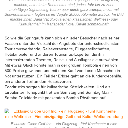
Tourismusmesse Würzburg. Die beiden 76jährigen sind weitgereist,
machen, seit sie im Rentenalter sind, jedes Jahr bis zu zehn
mehrtägige Sightseeing-Touren quer durch ganz Europa, meist mit
Busveranstaltern, legten so im Vorjahr 20.000 Kilometer zurück. Im Bild
machte ihnen Dana Vaculikova einen klassischen Wellness- oder
Kuraufenthalt im Karlsbader Hotel Krivan schmackhaft.
So wie die Springaufs kann sich ein jeder Besucher nach seiner
Fasson unter der Vielzahl der Angebote der
unterschiedlichsten
Tourismusverbände, Reiseveranstalte, Fluggesellschaften,
Hotelanbieter und anderen Tourismus-Experten die ihn
interessierenden Themen, Reise- und Ausflugsziele auswählen.
Mit etwas Glück konnte man in der großen Tombola einen von
500 Preise gewinnen und mit dem Kauf von Losen
Menschen in
Not unterstützen. Ein Teil der Erlöse geht an die Kinderkrebshilfe,
ein anderer Teil an den Hospizverein.
Foodtrucks sorgten für kulinarische Köstlichkeiten. Und als
turbulenter Höhepunkt trat am Samstag und Sonntag Main-
Samba Felicidade mit packenden Samba Rhythmen auf.
Exklusiv: Globe Golf Inc. - ein Flugzeug - fünf Kontinente = eine