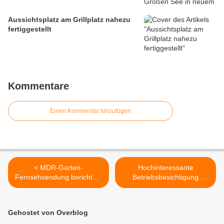
Aussichtsplatz am Grillplatz nahezu
fertiggestellt
Kommentare
Einen Kommentar hinzufügen
< MDR-Garten-
Hochinteressante
Fernsehsendung berichtete
Betriebsbesichtigung
über Dachgarten-Juwel der
Gärtnerei und Blumenhaus
Veitshöchheimerin Manuela
Reim beim 25. Infogang der
Hensel
Gemeinde - Teil 6 >
Gehostet von Overblog