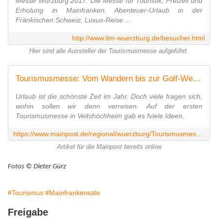
Messe Würzburg 2017: Die Messe für Touristik, Freizeit und
Erholung in Mainfranken. Abenteuer-Urlaub in der
Fränkischen Schweiz, Luxus-Reise ...
http://www.itm-wuerzburg.de/besucher.html
Hier sind alle Aussteller der Tourismusmesse aufgeführt.
Tourismusmesse: Vom Wandern bis zur Golf-Weltumrundung
Urlaub ist die schönste Zeit im Jahr. Doch viele fragen sich,
wohin sollen wir denn verreisen. Auf der ersten
Tourismusmesse in Veitshöchheim gab es fviele Ideen.
https://www.mainpost.de/regional/wuerzburg/Tourismusmessen-Urlaubsziele-Wandern;art736,9770326
Artikel für die Mainpost bereits online
Fotos © Dieter Gürz
#Tourismus
#Mainfrankensäle
Freigabe