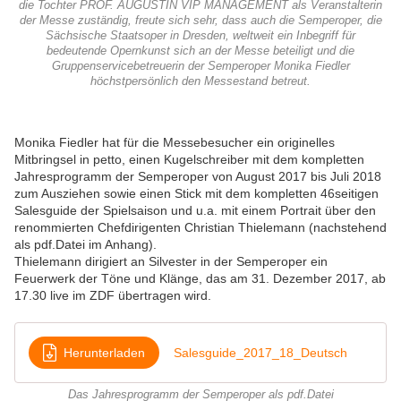
die Tochter PROF. AUGUSTIN VIP MANAGEMENT als Veranstalterin
der Messe zuständig, freute sich sehr, dass auch die Semperoper, die
Sächsische Staatsoper in Dresden, weltweit ein Inbegriff für
bedeutende Opernkunst sich an der Messe beteiligt und die
Gruppenservicebetreuerin der Semperoper Monika Fiedler
höchstpersönlich den Messestand betreut.
Monika Fiedler hat für die Messebesucher ein originelles
Mitbringsel in petto, einen Kugelschreiber mit dem kompletten
Jahresprogramm der Semperoper von August 2017 bis Juli 2018
zum Ausziehen sowie einen Stick mit dem kompletten 46seitigen
Salesguide der Spielsaison und u.a. mit einem Portrait über den
renommierten Chefdirigenten Christian Thielemann (nachstehend
als pdf.Datei im Anhang).
Thielemann dirigiert an Silvester in der Semperoper ein
Feuerwerk der Töne und Klänge, das am 31. Dezember 2017, ab
17.30 live im ZDF übertragen wird.
Herunterladen
Salesguide_2017_18_Deutsch
Das Jahresprogramm der Semperoper als pdf.Datei