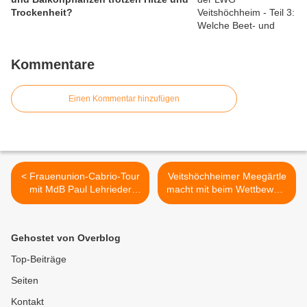
Trockenheit?
Kommentare
Einen Kommentar hinzufügen
< Frauenunion-Cabrio-Tour
Veitshöchheimer Meegärtle
mit MdB Paul Lehrieder
macht mit beim Wettbewerb
machte Eis-Halt in
Mein Lieblingsbiergarten -
Veitshöchheim
Tolle Preise zu gewinnen -
Abstimmung auch per
Gehostet von Overblog
Internet möglich >
Top-Beiträge
Seiten
Kontakt