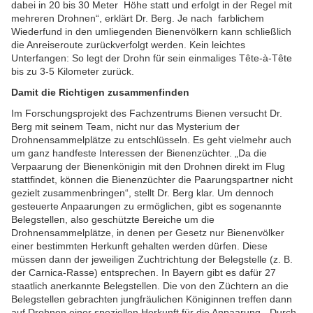
dabei in 20 bis 30 Meter Höhe statt und erfolgt in der Regel mit
mehreren Drohnen“, erklärt Dr. Berg. Je nach farblichem
Wiederfund in den umliegenden Bienenvölkern kann schließlich
die Anreiseroute zurückverfolgt werden. Kein leichtes
Unterfangen: So legt der Drohn für sein einmaliges Tête-à-Tête
bis zu 3-5 Kilometer zurück.
Damit die Richtigen zusammenfinden
Im Forschungsprojekt des Fachzentrums Bienen versucht Dr.
Berg mit seinem Team, nicht nur das Mysterium der
Drohnensammelplätze zu entschlüsseln. Es geht vielmehr auch
um ganz handfeste Interessen der Bienenzüchter. „Da die
Verpaarung der Bienenkönigin mit den Drohnen direkt im Flug
stattfindet, können die Bienenzüchter die Paarungspartner nicht
gezielt zusammenbringen“, stellt Dr. Berg klar. Um dennoch
gesteuerte Anpaarungen zu ermöglichen, gibt es sogenannte
Belegstellen, also geschützte Bereiche um die
Drohnensammelplätze, in denen per Gesetz nur Bienenvölker
einer bestimmten Herkunft gehalten werden dürfen. Diese
müssen dann der jeweiligen Zuchtrichtung der Belegstelle (z. B.
der Carnica-Rasse) entsprechen. In Bayern gibt es dafür 27
staatlich anerkannte Belegstellen. Die von den Züchtern an die
Belegstellen gebrachten jungfräulichen Königinnen treffen dann
auf Drohnen einer speziellen Herkunft für die Anpaarung. „Durch