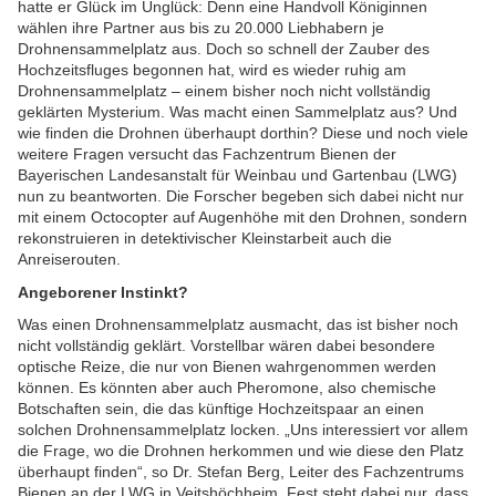
hatte er Glück im Unglück: Denn eine Handvoll Königinnen
wählen ihre Partner aus bis zu 20.000 Liebhabern je
Drohnensammelplatz aus. Doch so schnell der Zauber des
Hochzeitsfluges begonnen hat, wird es wieder ruhig am
Drohnensammelplatz – einem bisher noch nicht vollständig
geklärten Mysterium. Was macht einen Sammelplatz aus? Und
wie finden die Drohnen überhaupt dorthin? Diese und noch viele
weitere Fragen versucht das Fachzentrum Bienen der
Bayerischen Landesanstalt für Weinbau und Gartenbau (LWG)
nun zu beantworten. Die Forscher begeben sich dabei nicht nur
mit einem Octocopter auf Augenhöhe mit den Drohnen, sondern
rekonstruieren in detektivischer Kleinstarbeit auch die
Anreiserouten.
Angeborener Instinkt?
Was einen Drohnensammelplatz ausmacht, das ist bisher noch
nicht vollständig geklärt. Vorstellbar wären dabei besondere
optische Reize, die nur von Bienen wahrgenommen werden
können. Es könnten aber auch Pheromone, also chemische
Botschaften sein, die das künftige Hochzeitspaar an einen
solchen Drohnensammelplatz locken. „Uns interessiert vor allem
die Frage, wo die Drohnen herkommen und wie diese den Platz
überhaupt finden“, so Dr. Stefan Berg, Leiter des Fachzentrums
Bienen an der LWG in Veitshöchheim. Fest steht dabei nur, dass