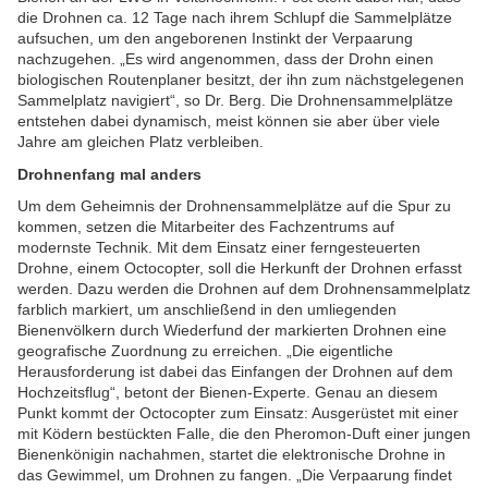
die Drohnen ca. 12 Tage nach ihrem Schlupf die Sammelplätze
aufsuchen, um den angeborenen Instinkt der Verpaarung
nachzugehen. „Es wird angenommen, dass der Drohn einen
biologischen Routenplaner besitzt, der ihn zum nächstgelegenen
Sammelplatz navigiert“, so Dr. Berg. Die Drohnensammelplätze
entstehen dabei dynamisch, meist können sie aber über viele
Jahre am gleichen Platz verbleiben.
Drohnenfang mal anders
Um dem Geheimnis der Drohnensammelplätze auf die Spur zu
kommen, setzen die Mitarbeiter des Fachzentrums auf
modernste Technik. Mit dem Einsatz einer ferngesteuerten
Drohne, einem Octocopter, soll die Herkunft der Drohnen erfasst
werden. Dazu werden die Drohnen auf dem Drohnensammelplatz
farblich markiert, um anschließend in den umliegenden
Bienenvölkern durch Wiederfund der markierten Drohnen eine
geografische Zuordnung zu erreichen. „Die eigentliche
Herausforderung ist dabei das Einfangen der Drohnen auf dem
Hochzeitsflug“, betont der Bienen-Experte. Genau an diesem
Punkt kommt der Octocopter zum Einsatz: Ausgerüstet mit einer
mit Ködern bestückten Falle, die den Pheromon-Duft einer jungen
Bienenkönigin nachahmen, startet die elektronische Drohne in
das Gewimmel, um Drohnen zu fangen. „Die Verpaarung findet