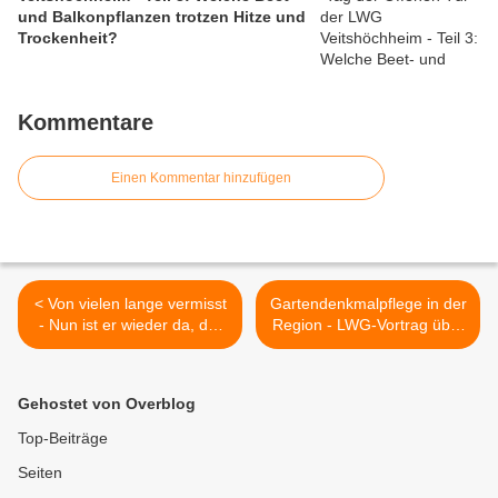
und Balkonpflanzen trotzen Hitze und
Trockenheit?
Kommentare
Einen Kommentar hinzufügen
< Von vielen lange vermisst
Gartendenkmalpflege in der
- Nun ist er wieder da, der
Region - LWG-Vortrag über
Biergarten am Main in
Schlosspark Werneck und
Veitshöchheim
Schlosspark Schönborn in
Wiesentheid am 4.4.17 >
Gehostet von Overblog
Top-Beiträge
Seiten