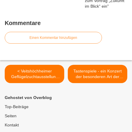
Kommentare
Einen Kommentar hinzufügen
< Veitshöchheimer
Tastenspiele - ein Konzert
Geflügelzuchtausstellung
der besonderen Art der
blieb von der Vogelgrippe
Sing- und Musikschule
verschont - Hervorragendes
Veitshöchheim >
Zuchtmaterial bestätigt
Gehostet von Overblog
Top-Beiträge
Seiten
Kontakt