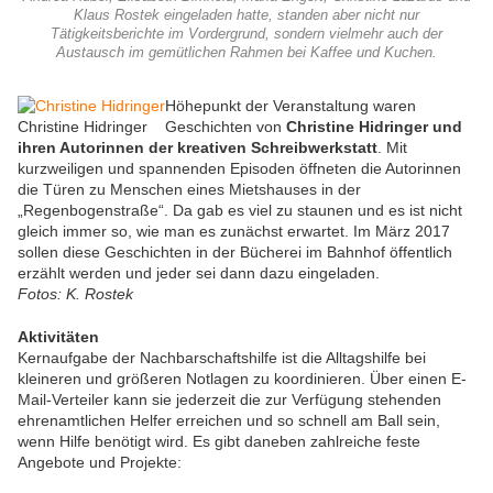
Klaus Rostek eingeladen hatte, standen aber nicht nur
Tätigkeitsberichte im Vordergrund, sondern vielmehr auch der
Austausch im gemütlichen Rahmen bei Kaffee und Kuchen.
Höhepunkt der Veranstaltung waren
Christine Hidringer
Geschichten von
Christine Hidringer und
ihren Autorinnen der kreativen Schreibwerkstatt
. Mit
kurzweiligen und spannenden Episoden öffneten die Autorinnen
die Türen zu Menschen eines Mietshauses in der
„Regenbogenstraße“. Da gab es viel zu staunen und es ist nicht
gleich immer so, wie man es zunächst erwartet. Im März 2017
sollen diese Geschichten in der Bücherei im Bahnhof öffentlich
erzählt werden und jeder sei dann dazu eingeladen.
Fotos: K. Rostek
Aktivitäten
Kernaufgabe der Nachbarschaftshilfe ist die Alltagshilfe bei
kleineren und größeren Notlagen zu koordinieren. Über einen E-
Mail-Verteiler kann sie jederzeit die zur Verfügung stehenden
ehrenamtlichen Helfer erreichen und so schnell am Ball sein,
wenn Hilfe benötigt wird. Es gibt daneben zahlreiche feste
Angebote und Projekte: