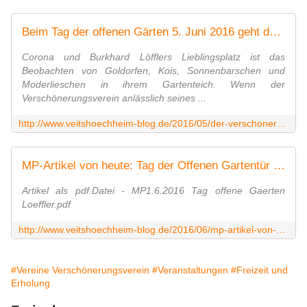
Beim Tag der offenen Gärten 5. Juni 2016 geht der Vorsitzende des Verschönerungsvereins mit gutem Beispiel voran - Veitshöchheim News
Corona und Burkhard Löfflers Lieblingsplatz ist das
Beobachten von Goldorfen, Kois, Sonnenbarschen und
Moderlieschen in ihrem Gartenteich. Wenn der
Verschönerungsverein anlässlich seines ...
http://www.veitshoechheim-blog.de/2016/05/der-verschonerungsverein-ladt-anlasslich-seines-120-jahrigen-bestehens-am-sonntag-den-5-juni-interessierte-gartenliebhaber-und-natur
MP-Artikel von heute: Tag der Offenen Gartentür in Veitshöchheim am Sonntag, 5. Juni - Veitshöchheim News
Artikel als pdf.Datei - MP1.6.2016 Tag offene Gaerten
Loeffler.pdf
http://www.veitshoechheim-blog.de/2016/06/mp-artikel-von-heute-tag-der-offenen-gartentur-in-veitshochheim-am-sonntag-5-juni.html
#Vereine Verschönerungsverein
#Veranstaltungen
#Freizeit und
Erholung