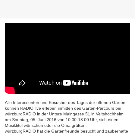
Alle Interessenten und Besucher des Tages der offenen Gärten
können RADIO live erleben inmitten des Garten-Parcours bei
würzburgRADIO in der Untere Maingasse 51 in Veitshöchheim
am Sonntag, 05. Juni 2016 von 10.00-18.00 Uhr, sich einen
Musiktitel wünschen oder die Oma grüßen.
würzburgRADIO hat die Gartenfreunde besucht und zauberhafte