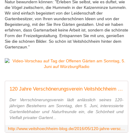
Natur bewundern können: "Erleben Sie selbst, wie es duftet, wie
die Vögel zwitschern, die Hummeln in der Katzenminze tummeln.
Wir sind einfach begeistert von der Leidenschaft der
Gartenbesitzer, von Ihren wunderschönen Ideen und von der
Begeisterung, mit der Sie Ihre Gärten gestalten. Und wir haben
erfahren, dass Gartenarbeit keine Arbeit ist, sondern die schönste
Form der Freizeitgestaltung. Entspannen Sie mit uns, genießen
Sie die schönen Bilder. So schön ist Veitshöchheim hinter dem
Gartenzaun."
120 Jahre Verschönerungsverein Veitshöchheim e. V. - Tag der offenen Gärten 5. Juni 2016 von 10 -18 Uhr - Veitshöchheim News
Der Verrschönerungsverein lädt anlässlich seines 120-
jährigen Bestehens am Sonntag, den 5. Juni, interessierte
Gartenliebhaber und Naturfreunde ein, die Schönheit und
Vielfalt privater Gartent...
http://www.veitshoechheim-blog.de/2016/05/120-jahre-verschonerungsverein-veitshochheim-e-v-tag-der-offenen-garten-5-juni-2016-von-10-18-uhr.html