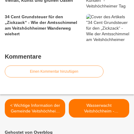
Vielfalt, Kunst und grünen Oasen
34 Cent Grundsteuer für den
„Zickzack“ - Wie der Amtsschimmel
am Veitshöchheimer Wanderweg
wiehert
Kommentare
Einen Kommentar hinzufügen
< Wichtige Information der
Wasserwacht
Gemeinde Veitshöchheim
Veitshöchheim -
zum Bundeswehr-
Margetshöchheim steht im
Schwertransport am 6. Juni
50. Jubiläumsjahr in voller
Blüte - Auftakt mit geselliger
Gehostet von Overblog
Schiffahrt auf dem Main >