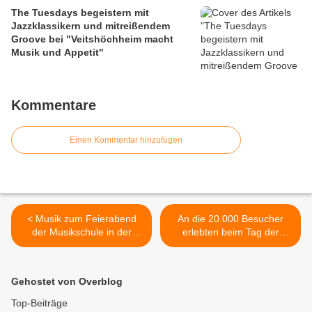
The Tuesdays begeistern mit
Jazzklassikern und mitreißendem
Groove bei "Veitshöchheim macht
Musik und Appetit"
Kommentare
Einen Kommentar hinzufügen
< Musik zum Feierabend
An die 20.000 Besucher
der Musikschule in der
erlebten beim Tag der
Veitshöchheimer Bücherei
Bundeswehr hautnah
im Bahnhof
Kriegsszenario >
Gehostet von Overblog
Top-Beiträge