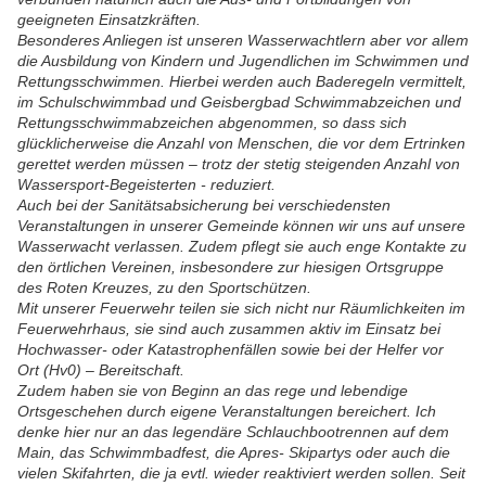
geeigneten Einsatzkräften.
Besonderes Anliegen ist unseren Wasserwachtlern aber vor allem
die Ausbildung von Kindern und Jugendlichen im Schwimmen und
Rettungsschwimmen. Hierbei werden auch Baderegeln vermittelt,
im Schulschwimmbad und Geisbergbad Schwimmabzeichen und
Rettungsschwimmabzeichen abgenommen, so dass sich
glücklicherweise die Anzahl von Menschen, die vor dem Ertrinken
gerettet werden müssen – trotz der stetig steigenden Anzahl von
Wassersport-Begeisterten - reduziert.
Auch bei der Sanitätsabsicherung bei verschiedensten
Veranstaltungen in unserer Gemeinde können wir uns auf unsere
Wasserwacht verlassen. Zudem pflegt sie auch enge Kontakte zu
den örtlichen Vereinen, insbesondere zur hiesigen Ortsgruppe
des Roten Kreuzes, zu den Sportschützen.
Mit unserer Feuerwehr teilen sie sich nicht nur Räumlichkeiten im
Feuerwehrhaus, sie sind auch zusammen aktiv im Einsatz bei
Hochwasser- oder Katastrophenfällen sowie bei der Helfer vor
Ort (Hv0) – Bereitschaft.
Zudem haben sie von Beginn an das rege und lebendige
Ortsgeschehen durch eigene Veranstaltungen bereichert. Ich
denke hier nur an das legendäre Schlauchbootrennen auf dem
Main, das Schwimmbadfest, die Apres- Skipartys oder auch die
vielen Skifahrten, die ja evtl. wieder reaktiviert werden sollen. Seit