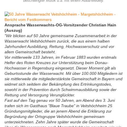
beschwingter Musik u.a. mit einem Abba-Medley.
Ansprache Wasserwachts-OG-Vorsitzender Christian Hain
(Auszug)
"Wir blicken auf 50 Jahre gemeinsame Zusammenarbeit in der
Wasserwacht Veitshöchheim zurück, die aus einem halben
Jahrhundert Ausbildung, Rettung, Hochwasserschutz und vor
allem Gemeinschaft besteht.
Vor mittlerweile 133 Jahren, im Februar 1883 wurden erstmals
Helfer des Roten Kreuzes zur Unterstützung beim Donau-
Hochwasser in Regensburg eingesetzt. Dieser Moment gilt als
Geburtsstunde der Wasserwacht. Mit über 100.000 Mitgliedern ist
sie mittlerweile die mitgliederstärkste Gemeinschaft in Bayern und
widmet sich seitdem der Bekämpfung des Ertrinkungstodes,
sowohl in der Prävention durch Schwimmausbildung sowie der
Rettung und Versorgung Verunglückter.
Fast auf den Tag genau vor 50 Jahren, am Abend des 3. Juni
trafen sich im Gasthaus "Blaue Traube" in Veitshöchheim 25
Gründungsmitglieder, die an jenem Abend die Erklärung zur
Begründung der Ortsgruppe Veitshöchheim gemeinsam
unterzeichneten. Zehn Jahre später wurde die Gemeinschaft