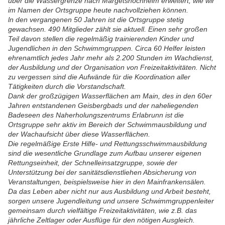
über die Wassergrenze nach Margetshöchheim erweitert, wie wir
im Namen der Ortsgruppe heute nachvollziehen können.
ln den vergangenen 50 Jahren ist die Ortsgruppe stetig
gewachsen. 490 Mitglieder zählt sie aktuell. Einen sehr großen
Teil davon stellen die regelmäßig trainierenden Kinder und
Jugendlichen in den Schwimmgruppen. Circa 60 Helfer leisten
ehrenamtlich jedes Jahr mehr als 2.200 Stunden im Wachdienst,
der Ausbildung und der Organisation von Freizeitaktivitäten. Nicht
zu vergessen sind die Aufwände für die Koordination aller
Tätigkeiten durch die Vorstandschaft.
Dank der großzügigen Wasserflächen am Main, des in den 60er
Jahren entstandenen Geisbergbads und der naheliegenden
Badeseen des Naherholungszentrums Erlabrunn ist die
Ortsgruppe sehr aktiv im Bereich der Schwimmausbildung und
der Wachaufsicht über diese Wasserflächen.
Die regelmäßige Erste Hilfe- und Rettungsschwimmausbildung
sind die wesentliche Grundlage zum Aufbau unserer eigenen
Rettungseinheit, der Schnelleinsatzgruppe, sowie der
Unterstützung bei der sanitätsdienstliehen Absicherung von
Veranstaltungen, beispielsweise hier in den Mainfrankensälen.
Da das Leben aber nicht nur aus Ausbildung und Arbeit besteht,
sorgen unsere Jugendleitung und unsere Schwimmgruppenleiter
gemeinsam durch vielfältige Freizeitaktivitäten, wie z.B. das
jährliche Zeltlager oder Ausflüge für den nötigen Ausgleich.