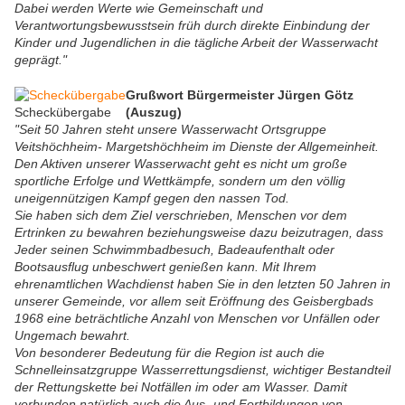
Dabei werden Werte wie Gemeinschaft und
Verantwortungsbewusstsein früh durch direkte Einbindung der
Kinder und Jugendlichen in die tägliche Arbeit der Wasserwacht
geprägt."
Grußwort Bürgermeister Jürgen Götz
Scheckübergabe
(Auszug)
"Seit 50 Jahren steht unsere Wasserwacht Ortsgruppe
Veitshöchheim- Margetshöchheim im Dienste der Allgemeinheit.
Den Aktiven unserer Wasserwacht geht es nicht um große
sportliche Erfolge und Wettkämpfe, sondern um den völlig
uneigennützigen Kampf gegen den nassen Tod.
Sie haben sich dem Ziel verschrieben, Menschen vor dem
Ertrinken zu bewahren beziehungsweise dazu beizutragen, dass
Jeder seinen Schwimmbadbesuch, Badeaufenthalt oder
Bootsausflug unbeschwert genießen kann. Mit Ihrem
ehrenamtlichen Wachdienst haben Sie in den letzten 50 Jahren in
unserer Gemeinde, vor allem seit Eröffnung des Geisbergbads
1968 eine beträchtliche Anzahl von Menschen vor Unfällen oder
Ungemach bewahrt.
Von besonderer Bedeutung für die Region ist auch die
Schnelleinsatzgruppe Wasserrettungsdienst, wichtiger Bestandteil
der Rettungskette bei Notfällen im oder am Wasser. Damit
verbunden natürlich auch die Aus- und Fortbildungen von