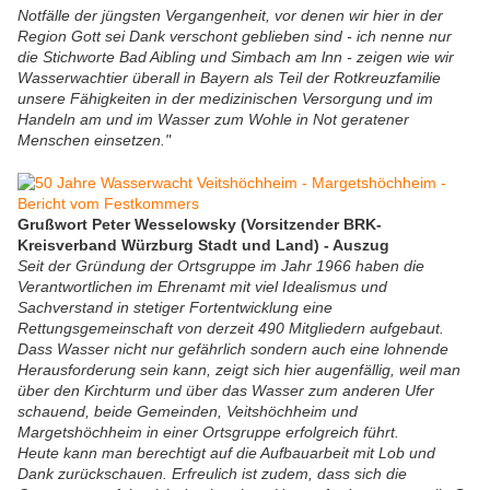
Notfälle der jüngsten Vergangenheit, vor denen wir hier in der
Region Gott sei Dank verschont geblieben sind - ich nenne nur
die Stichworte Bad Aibling und Simbach am lnn - zeigen wie wir
Wasserwachtier überall in Bayern als Teil der Rotkreuzfamilie
unsere Fähigkeiten in der medizinischen Versorgung und im
Handeln am und im Wasser zum Wohle in Not geratener
Menschen einsetzen."
Grußwort Peter Wesselowsky (Vorsitzender BRK-
Kreisverband Würzburg Stadt und Land) - Auszug
Seit der Gründung der Ortsgruppe im Jahr 1966 haben die
Verantwortlichen im Ehrenamt mit viel Idealismus und
Sachverstand in stetiger Fortentwicklung eine
Rettungsgemeinschaft von derzeit 490 Mitgliedern aufgebaut.
Dass Wasser nicht nur gefährlich sondern auch eine lohnende
Herausforderung sein kann, zeigt sich hier augenfällig, weil man
über den Kirchturm und über das Wasser zum anderen Ufer
schauend, beide Gemeinden, Veitshöchheim und
Margetshöchheim in einer Ortsgruppe erfolgreich führt.
Heute kann man berechtigt auf die Aufbauarbeit mit Lob und
Dank zurückschauen. Erfreulich ist zudem, dass sich die