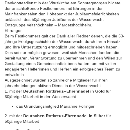
Dankgottesdienst in der Vituskirche am Sonntagmorgen bildete
der anschließende Festkommers mit Ehrungen in den
Mainfrankensälen den Höhepunkt der Jubiläumsfeierlichkeiten
anlässlich des 50jährigen Jubiläums der Wasserwacht-
Ortsgruppe Veitshöchheim – Margetshöchheim.
Ehrungen
Beim Festkommers galt der Dank aller Redner denen, die die 50-
jährige Erfolgsgeschichte der Wasserwacht durch Ihren Einsatz
und Ihre Unterstützung ermöglicht und mitgeschrieben haben.
Dies sei nur möglich gewesen, weil sich Menschen fanden, die
bereit waren, Verantwortung zu übernehmen und den Willen zur
Gestaltung eines Gemeinschaftslebens hatten, um mit vielen
engagierten Helferinnen und Helfern ein erfolgreiches Team zu
entwickeln.
Ausgezeichnet wurden so zahlreiche Mitglieder für ihren
jahrzehntelangen aktiven Dienst in der Wasserwacht:
1. mit der
Deutschen Rotkreuz--Ehrennadel in Gold
für
60jährige Mitarbeit in der Wasserwacht
das Gründungsmitglied Marianne Pollinger
2. mit der
Deutschen Rotkreuz-Ehrennadel in Silber
für
50jährige Mitarbeit