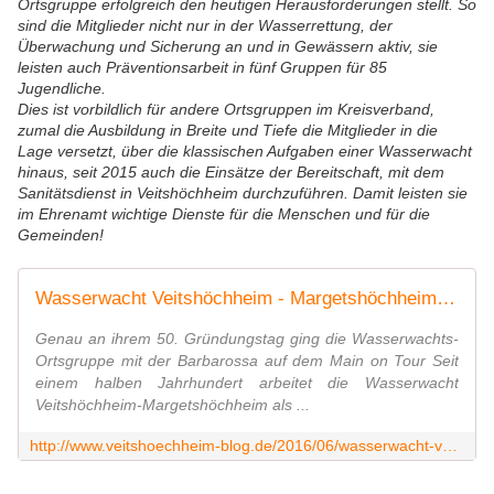
Ortsgruppe erfolgreich den heutigen Herausforderungen stellt. So
sind die Mitglieder nicht nur in der Wasserrettung, der
Überwachung und Sicherung an und in Gewässern aktiv, sie
leisten auch Präventionsarbeit in fünf Gruppen für 85
Jugendliche.
Dies ist vorbildlich für andere Ortsgruppen im Kreisverband,
zumal die Ausbildung in Breite und Tiefe die Mitglieder in die
Lage versetzt, über die klassischen Aufgaben einer Wasserwacht
hinaus, seit 2015 auch die Einsätze der Bereitschaft, mit dem
Sanitätsdienst in Veitshöchheim durchzuführen. Damit leisten sie
im Ehrenamt wichtige Dienste für die Menschen und für die
Gemeinden!
Wasserwacht Veitshöchheim - Margetshöchheim steht im 50. Jubiläumsjahr in voller Blüte - Auftakt mit geselliger Schiffahrt auf dem Main - Veitshöchheim News
Genau an ihrem 50. Gründungstag ging die Wasserwachts-
Ortsgruppe mit der Barbarossa auf dem Main on Tour Seit
einem halben Jahrhundert arbeitet die Wasserwacht
Veitshöchheim-Margetshöchheim als ...
http://www.veitshoechheim-blog.de/2016/06/wasserwacht-veitshochheim-margetshochheim-steht-im-50-jubilaumsjahr-in-voller-blute-auftakt-mit-geselliger-schiffahrt-auf-dem-main.h