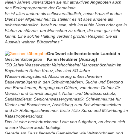
vielen Jahren unterstützen sie mit attraktiven Angeboten auch
das Ferienprogramme der Gemeinde.
Es ist alles andere als selbstverständlich, seine Freizeit in den
Dienst der Allgemeinheit zu stellen; es ist alles andere als
selbstverständlich, bereit zu sein, sich ins kühle Nass oder gar in
Fluten zu stürzen, um Menschen zu retten, die man gar nicht
kennt. Eine solche Haltung verdient großen Respekt. Sie ist
Ausweis wahren Bürgersinns."
Grußwort stellvertretende Landrätin
Geschenkübergabe
Karen Heußner (Auszug)
"5O Jahre Wasserwacht Veitshöchheim/ Margetshöchheim im
Bayerischen Roten Kreuz, das sind 5O Jahre
Wasserrettungsdienst, Absicherung unbeschwerten
Badevergnügens in den Schwimmbädern, Suche und Bergung
von Ertrunkenen, Bergung von Gütern, von denen Gefahr für
Mensch und Umwelt ausgeht, Natur- und Gewässerschutz,
Sanitätsdienst, Seniorenwassergymnastik, Schwimmkurse für
Kinder und Erwachsene, Ausbildung zum Schwimmabzeichen
und für Rettungsschwimmer, Erste-Hilfe-Kurse und Mitwirkung im
Katastrophenschutz.
Das ist eine beeindruckende Liste von Aufgaben, an denen sich
unsere Wasserwacht beteiligt.
Gerade am Fluss liegende Gemeinden wie Veitshöchheim und