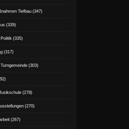
nahmen Tiefbau (347)
us (339)
Politik (335)
g (317)
 Turngemeinde (303)
92)
Musikschule (278)
Ausstellungen (270)
rbeit (267)