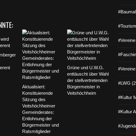
#Baumaß
NNTE:
#Tourism
#Vereine 
#Faschin
mberger
erent
Grüne und U.W.G.
#Vereine
enttäuscht über Wahl
der stellvertretenden
#LWG (2
Aktualisiert:
Bürgermeister in
Konstituierende
Veitshöchheim
#Kultur 
Sitzung des
Veitshöchheimer
#Kultur 
Gemeinderates:
Entlohnung der
Bürgermeister und
#Jugenda
Ratsmitglieder