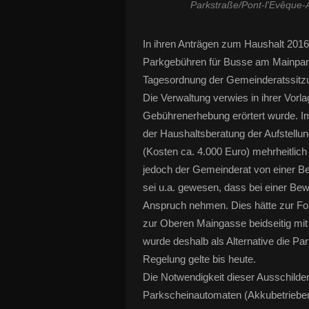
Parkstraße/Pont-l'Evêque-A
In ihren Anträgen zum Haushalt 2016
Parkgebühren für Busse am Mainpark
Tagesordnung der Gemeinderatssitz
Die Verwaltung verwies in ihrer Vorl
Gebührenerhebung erörtert wurde.
der Haushaltsberatung der Aufstellu
(Kosten ca. 4.000 Euro) mehrheitli
jedoch der Gemeinderat von einer B
sei u.a. gewesen, dass bei einer Be
Anspruch nehmen. Dies hätte zur Fo
zur Oberen Maingasse beidseitig mit
wurde deshalb als Alternative die Pa
Regelung gelte bis heute.
Die Notwendigkeit dieser Ausschilde
Parkscheinautomaten (Akkubetrieben 