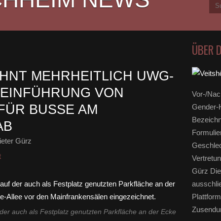
ÜBER 
HNT MEHRHEITLICH UWG-
 EINFÜHRUNG VON
Vor-/Nac
FÜR BUSSE AM
Gender-H
Bezeichn
AB
Formulie
eter Gürz
Geschlec
t
Vertretun
Gürz Die
ausschli
Plattform
Zusendun
 der auch als Festplatz genutzten Parkfläche an der Ecke