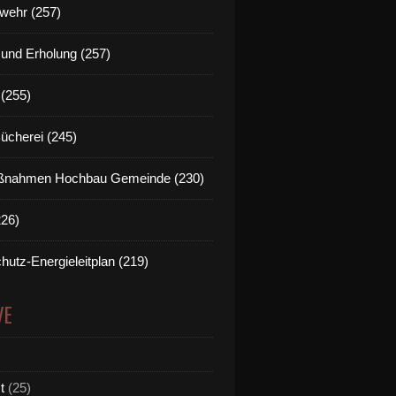
wehr (257)
t und Erholung (257)
(255)
Bücherei (245)
nahmen Hochbau Gemeinde (230)
226)
hutz-Energieleitplan (219)
VE
t
(25)