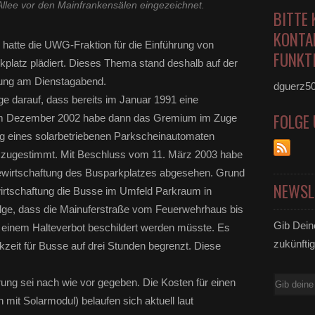
llee vor den Mainfrankensälen eingezeichnet.
BITTE 
KONTA
 hatte die UWG-Fraktion für die Einführung von
FUNKTI
platz plädiert. Dieses Thema stand deshalb auf der
ung am Dienstagabend.
dguerz5
age darauf, dass bereits im Januar 1991 eine
FOLGE
 Im Dezember 2002 habe dann das Gremium im Zuge
ng eines solarbetriebenen Parkscheinautomaten
ch zugestimmt. Mit Beschluss vom 11. März 2003 habe
ewirtschaftung des Busparkplatzes abgesehen. Grund
NEWSL
wirtschaftung die Busse im Umfeld Parkraum in
lge, dass die Mainuferstraße vom Feuerwehrhaus bis
Gib Dein
 einem Halteverbot beschildert werden müsste. Es
zukünftig
rkzeit für Busse auf drei Stunden begrenzt. Diese
E-
rung sei nach wie vor gegeben. Die Kosten für einen
Mail
mit Solarmodul) belaufen sich aktuell laut