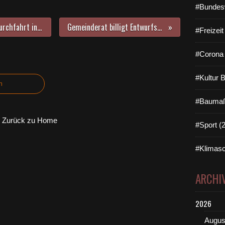
#Bundes
Gemeinderat erschwert gerade Durchfahrt in der Mainlände durch Pflanzkübel - Fischerpaar-Statue muss künftig umfahren werden
Gemeinderat billigt Entwurfsplanung für 2. BA der Sanierung der Günterslebener Straße
#Freizei
#Corona 
#Kultur 
n
#Baumaß
Zurück zu Home
#Sport (
#Klimasc
ARCHI
2026
Augus