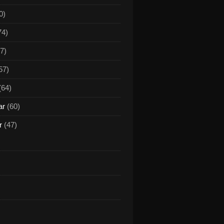
0)
74)
7)
57)
(64)
ar
(60)
r
(47)