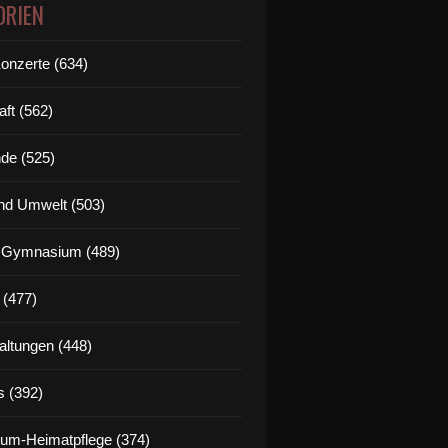
ORIEN
Konzerte (634)
aft (562)
de (525)
nd Umwelt (503)
g Gymnasium (489)
 (477)
altungen (448)
s (392)
um-Heimatpflege (374)