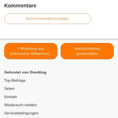
Kommentare
Einen Kommentar hinzufügen
< Mischung aus
Veitshöchheims
sinfonischer Militärmusik,
gemeindliche
Klassik und Pop begeisterte
Photovoltaikanlagen mit
beim BRK-Frühjahrs-
guten Erträgen >
Benefizkonzert des
Gehostet von Overblog
Heeresmusikkorps
Veitshöchheim in den
Top-Beiträge
Mainfrankensälen 650
Seiten
Zuhörer - 4.000 Euro
Reinerlös
Kontakt
Missbrauch melden
Servicebedingungen