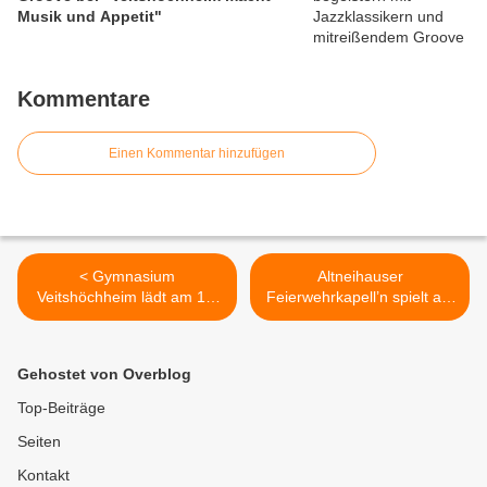
Musik und Appetit"
Kommentare
Einen Kommentar hinzufügen
< Gymnasium
Altneihauser
Veitshöchheim lädt am 15.
Feierwehrkapell’n spielt am
April ein zur
16. April in Veitshöchheim
Podiumsdiskussion
auch konzertante
"Willkommenskultur
Kirchenmusik >
Gehostet von Overblog
Top-Beiträge
Seiten
Kontakt