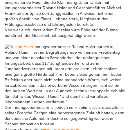
ansprechende Feier, die die Kfz-Innung Unterfranken mit
Innungsobermeister Roland Hoier und Geschäftsführer Michael
Frank an der Spitze den Junggesellen in Anwesenheit einer
großen Anzahl von Eltern, Lehrmeistern, Mitgliedern der
Prüfungsausschüsse und Ehrengästen bereitete.
Neu war auch, dass jedem Einzelnen am Ende auf der Bühne
persönlich der Gesellenbrief ausgehändigt wurde.
Innungsobermeister Roland Hoier sprach in
Roland Hoier
seiner Begrüßungsrede von einem Freudentag
und von einer absoluten Besonderheit der umfangreichen
Innungsarbeit, dass 317 Junghandwerker und zehn
Junghandwerkerinnen mit Ihrem erfolgreichen Lehrabschluss
eine ganz große Hürde auf ihrer Lebensleiter genommen haben.
Es fehlten aber auch nicht seine mahnenden Worte, sich weiter
fortzubilden, damit das erworbene Wissen morgen nicht schon
den halben Wert hat. In der Automobiltechnik verdoppele sich alle
fünf Jahre das Wissen. Hoier: "Und damit sind wir alle zu
lebenslangem Lernen verdammt."
Der Innungsobermeister ist jedoch sehr optimistisch, dass alle in
seiner Branche Tätigen eine hervorragende Zukunft hätten, denn
die deutsche Automobilindustrie sei gegenwärtig weltweit in
Sachen Innovation führend.
Weitere Infos unter
www.autoberufe.de