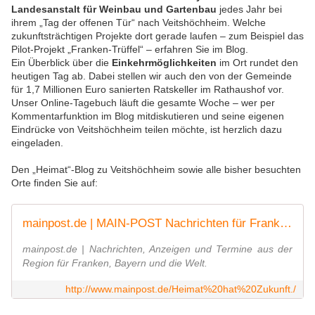
Landesanstalt für Weinbau und Gartenbau
jedes Jahr bei
ihrem „Tag der offenen Tür“ nach Veitshöchheim. Welche
zukunftsträchtigen Projekte dort gerade laufen – zum Beispiel das
Pilot-Projekt „Franken-Trüffel“ – erfahren Sie im Blog.
Ein Überblick über die
Einkehrmöglichkeiten
im Ort rundet den
heutigen Tag ab. Dabei stellen wir auch den von der Gemeinde
für 1,7 Millionen Euro sanierten Ratskeller im Rathaushof vor.
Unser Online-Tagebuch läuft die gesamte Woche – wer per
Kommentarfunktion im Blog mitdiskutieren und seine eigenen
Eindrücke von Veitshöchheim teilen möchte, ist herzlich dazu
eingeladen.
Den „Heimat“-Blog zu Veitshöchheim sowie alle bisher besuchten
Orte finden Sie auf:
mainpost.de | MAIN-POST Nachrichten für Franken, Bayern und die Welt
mainpost.de | Nachrichten, Anzeigen und Termine aus der
Region für Franken, Bayern und die Welt.
http://www.mainpost.de/Heimat%20hat%20Zukunft./