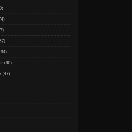
0)
74)
7)
57)
(64)
ar
(60)
r
(47)