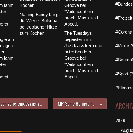
#Bundes
Nothing Fancy bringt
#Freizei
die Wiener Botschaft
bei tropischer Hitze
#Corona 
zum Kochen
The Tuesdays
egte am
begeistern mit
anlagen
Jazzklassikern und
#Kultur 
ter
mitreißendem
im lahm
Groove bei
#Baumaß
ter
"Veitshöchheim
macht Musik und
#Sport (
orgt
Appetit"
#Klimasc
MP-Serie Heimat hat Zukunft - Bayerische Landesanstalt für Weinbau und Gartenbau (LWG) hat als Forschungsstätte und Impulsgeber die Zukunft voll im Visier
MP-Serie Heimat hat Zukunft in Veitshöchheim - Eishöchheim
ARCHI
2026
Augus