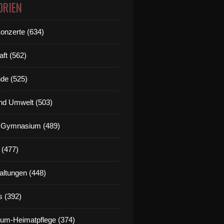
ORIEN
Konzerte (634)
aft (562)
de (525)
nd Umwelt (503)
g Gymnasium (489)
 (477)
altungen (448)
s (392)
um-Heimatpflege (374)