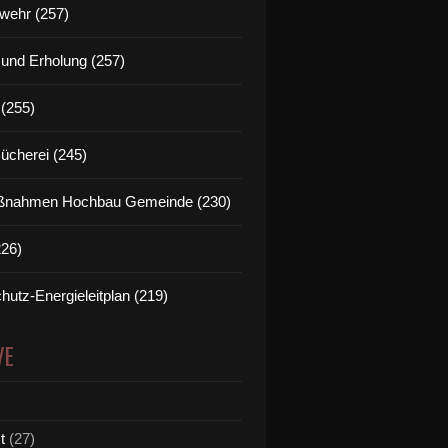
wehr (257)
t und Erholung (257)
(255)
Bücherei (245)
nahmen Hochbau Gemeinde (230)
226)
hutz-Energieleitplan (219)
VE
t
(27)