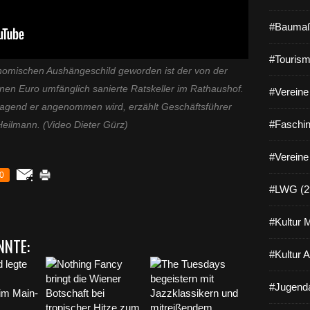
#Baumaß
#Tourism
nomischen Aushängeschild geworden ist der von der
onen Euro umfänglich sanierte Ratskeller im Rathaushof.
#Vereine 
ragend er angenommen wird, erzählt Geschäftsführer
#Faschin
Heilmann. (Video Dieter Gürz)
#Vereine
0
#LWG (2
#Kultur 
NNTE:
#Kultur 
#Jugenda