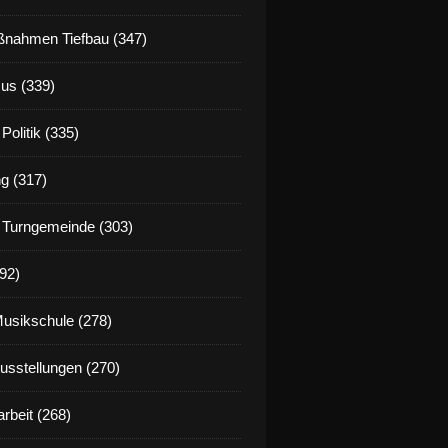
nahmen Tiefbau (347)
us (339)
Politik (335)
g (317)
 Turngemeinde (303)
92)
Musikschule (278)
Ausstellungen (270)
rbeit (268)