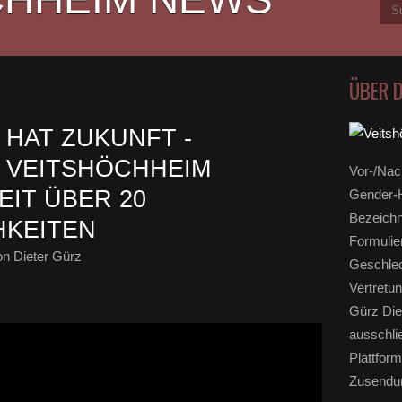
ÜBER 
 HAT ZUKUNFT -
 VEITSHÖCHHEIM
Vor-/Nac
EIT ÜBER 20
Gender-H
Bezeichn
HKEITEN
Formulie
n Dieter Gürz
Geschlec
Vertretun
Gürz Die
ausschli
Plattform
Zusendun