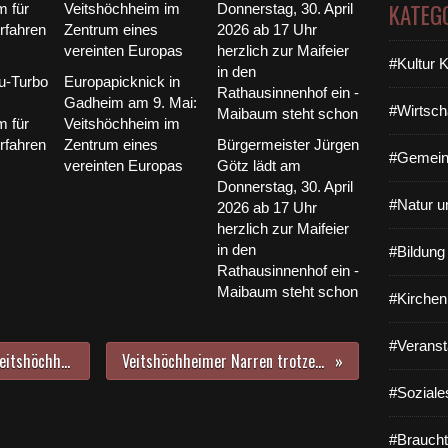
KATEG
#Kultur 
-Turbo
Europapicknick in
Gadheim am 9. Mai:
#Wirtsch
m für
Veitshöchheim im
rfahren
Zentrum eines
Bürgermeister Jürgen
#Gemein
vereinten Europas
Götz lädt am
Donnerstag, 30. April
#Natur u
2026 ab 17 Uhr
herzlich zur Maifeier
in den
#Bildun
Rathausinnenhof ein -
Maibaum steht schon
#Kirchen
#Veranst
MP-Serie Heimat hat Zukunft in Veitshöchheim - Sigrid Muselmann (88), turnt seit 60 Jahren Woche für Woche als TGV-Übungsleiterin in der Turnhalle
Veitshöchheimer Narren trotzen Regen - Riesengaudi beim 49. Rosenmontagszug im 50. Jubiläumsjahr des VCC
#Soziale
#Braucht