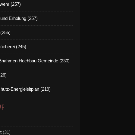
wehr (257)
t und Erholung (257)
(255)
Bücherei (245)
nahmen Hochbau Gemeinde (230)
226)
hutz-Energieleitplan (219)
VE
t
(31)