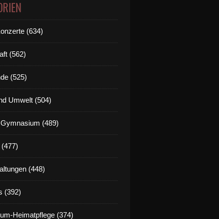
ORIEN
Konzerte (634)
aft (562)
de (525)
nd Umwelt (504)
g Gymnasium (489)
 (477)
altungen (448)
s (392)
um-Heimatpflege (374)