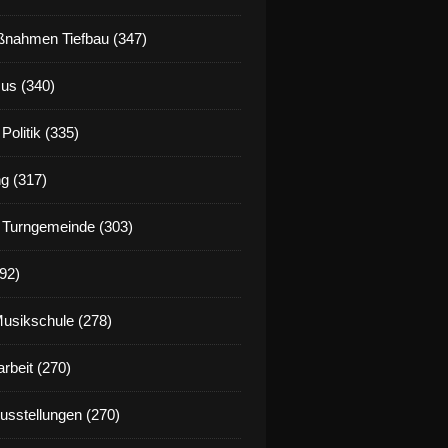
nahmen Tiefbau (347)
us (340)
Politik (335)
g (317)
 Turngemeinde (303)
92)
Musikschule (278)
rbeit (270)
Ausstellungen (270)