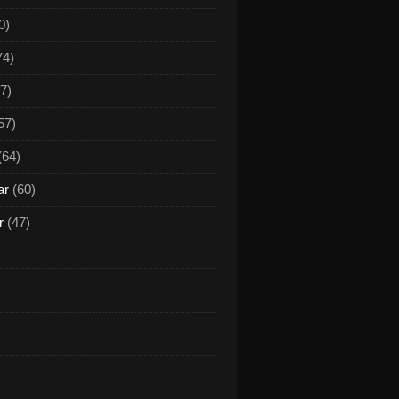
0)
74)
7)
57)
(64)
ar
(60)
r
(47)