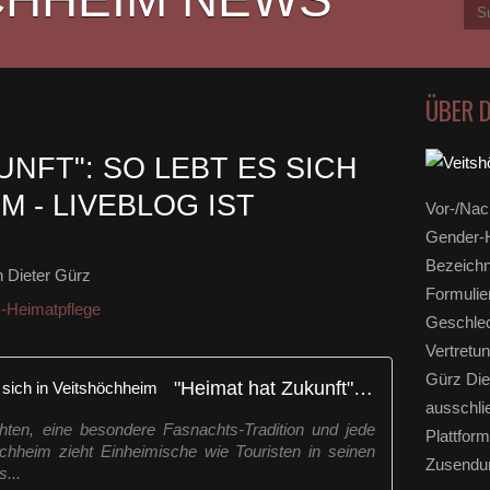
ÜBER 
UNFT": SO LEBT ES SICH
M - LIVEBLOG IST
Vor-/Nac
Gender-H
Bezeichn
 Dieter Gürz
Formulie
-Heimatpflege
Geschlec
Vertretun
Gürz Die
"Heimat hat Zukunft": So lebt es sich in Veitshöchheim
ausschli
hten, eine besondere Fasnachts-Tradition und jede
Plattform
chheim zieht Einheimische wie Touristen in seinen
Zusendun
...