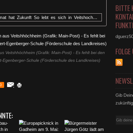
BITTE 
KONTA
http://live.mainpost.de/Event/Heimat_hat_Zukunft_So_lebt_es_sich_in_Veitshochheim
FUNKTI
dguerz5
FOLGE
us Veitshhöchheim (Grafik: Main-Post) - Es fehlt bei den
rt-Egenberger-Schule (Förderschule des Landkreises)
NEWSL
0
Gib Dein
zukünftig
NNTE:
E-
Mail