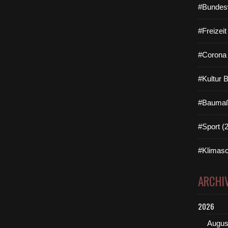
#Bundes
#Freizei
#Corona 
#Kultur 
#Baumaß
#Sport (
#Klimasc
ARCHI
2026
Augus