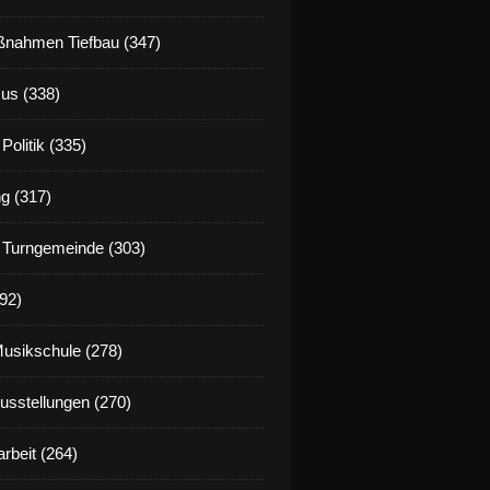
nahmen Tiefbau (347)
us (338)
Politik (335)
g (317)
 Turngemeinde (303)
92)
Musikschule (278)
Ausstellungen (270)
rbeit (264)