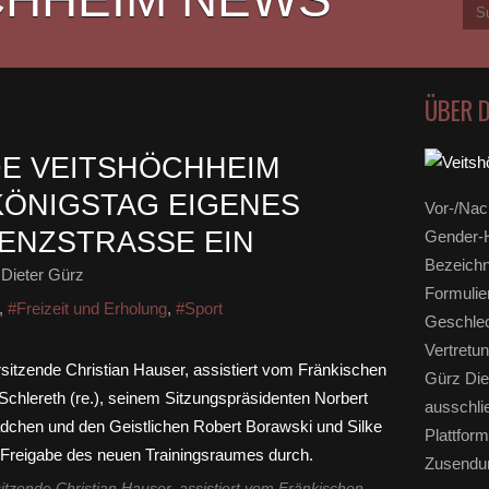
ÜBER 
E VEITSHÖCHHEIM
KÖNIGSTAG EIGENES
Vor-/Nac
BENZSTRASSE EIN
Gender-H
Bezeichn
Dieter Gürz
Formulie
,
#Freizeit und Erholung
,
#Sport
Geschlec
Vertretun
Gürz Die
ausschli
Plattform
Zusendun
itzende Christian Hauser, assistiert vom Fränkischen