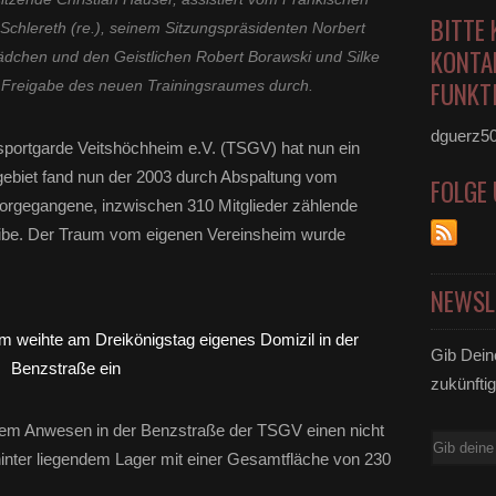
BITTE 
chlereth (re.), seinem Sitzungspräsidenten Norbert
KONTA
mädchen und den Geistlichen Robert Borawski und Silke
FUNKTI
r Freigabe des neuen Trainingsraumes durch.
dguerz5
sportgarde Veitshöchheim e.V. (TSGV) hat nun ein
ebiet fand nun der 2003 durch Abspaltung vom
FOLGE
orgegangene, inzwischen 310 Mitglieder zählende
eibe. Der Traum vom eigenen Vereinsheim wurde
NEWSL
Gib Dein
zukünftig
hrem Anwesen in der Benzstraße der TSGV einen nicht
E-
inter liegendem Lager mit einer Gesamtfläche von 230
Mail