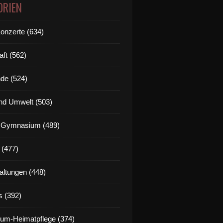
ORIEN
Konzerte (634)
aft (562)
de (524)
nd Umwelt (503)
g Gymnasium (489)
 (477)
altungen (448)
s (392)
um-Heimatpflege (374)