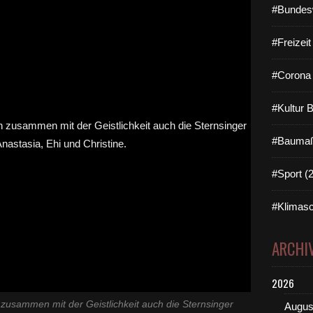
#Bundes
#Freizei
#Corona 
#Kultur 
#Baumaß
#Sport (
#Klimasc
ARCHI
2026
usammen mit der Geistlichkeit auch die Sternsinger
Augus