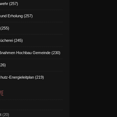
wehr (257)
t und Erholung (257)
(255)
Bücherei (245)
nahmen Hochbau Gemeinde (230)
226)
hutz-Energieleitplan (219)
VE
t
(20)