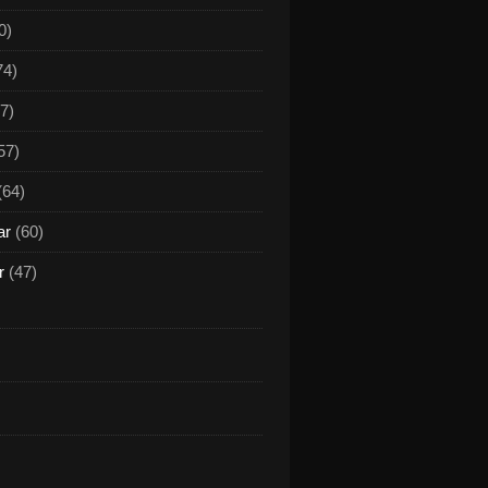
0)
74)
7)
57)
(64)
ar
(60)
r
(47)