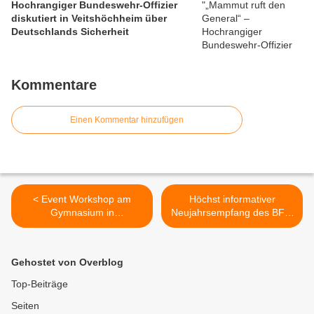
Hochrangiger Bundeswehr-Offizier
diskutiert in Veitshöchheim über
Deutschlands Sicherheit
Kommentare
Einen Kommentar hinzufügen
< Event Workshop am
Höchst informativer
Gymnasium in
Neujahrsempfang des BFW
Veitshöchheim - Schüler
stand ganz im Zeichen der
organisieren Konzert am
Inklusion >
22.1. mit Münchener
Gehostet von Overblog
Brasspunk-Band Naked
SuperHero
Top-Beiträge
Seiten